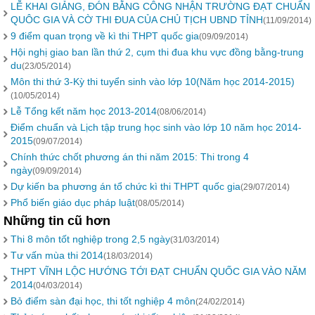
LỄ KHAI GIẢNG, ĐÓN BẰNG CÔNG NHẬN TRƯỜNG ĐẠT CHUẨN
QUÔC GIA VÀ CỜ THI ĐUA CỦA CHỦ TỊCH UBND TỈNH
(11/09/2014)
9 điểm quan trọng về kì thi THPT quốc gia
(09/09/2014)
Hội nghị giao ban lần thứ 2, cụm thi đua khu vực đồng bằng-trung
du
(23/05/2014)
Môn thi thứ 3-Kỳ thi tuyển sinh vào lớp 10(Năm học 2014-2015)
(10/05/2014)
Lễ Tổng kết năm học 2013-2014
(08/06/2014)
Điểm chuẩn và Lịch tập trung học sinh vào lớp 10 năm học 2014-
2015
(09/07/2014)
Chính thức chốt phương án thi năm 2015: Thi trong 4
ngày
(09/09/2014)
Dự kiến ba phương án tổ chức kì thi THPT quốc gia
(29/07/2014)
Phổ biến giáo dục pháp luật
(08/05/2014)
Những tin cũ hơn
Thi 8 môn tốt nghiệp trong 2,5 ngày
(31/03/2014)
Tư vấn mùa thi 2014
(18/03/2014)
THPT VĨNH LỘC HƯỚNG TỚI ĐẠT CHUẨN QUỐC GIA VÀO NĂM
2014
(04/03/2014)
Bỏ điểm sàn đại học, thi tốt nghiệp 4 môn
(24/02/2014)