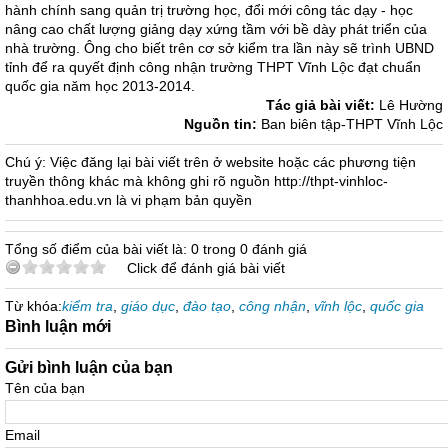
hành chính sang quản trị trường học, đổi mới công tác dạy - học
nâng cao chất lượng giảng dạy xứng tầm với bề dày phát triển của
nhà trường. Ông cho biết trên cơ sở kiểm tra lần này sẽ trình UBND
tỉnh để ra quyết định công nhận trường THPT Vĩnh Lộc đạt chuẩn
quốc gia năm học 2013-2014.
Tác giả bài viết:
Lê Hường
Nguồn tin:
Ban biên tập-THPT Vĩnh Lộc
Chú ý: Việc đăng lại bài viết trên ở website hoặc các phương tiện
truyền thông khác mà không ghi rõ nguồn http://thpt-vinhloc-
thanhhoa.edu.vn là vi phạm bản quyền
Tổng số điểm của bài viết là: 0 trong 0 đánh giá
Click để đánh giá bài viết
Từ khóa:
kiểm tra
,
giáo dục
,
đào tạo
,
công nhận
,
vĩnh lộc
,
quốc gia
Bình luận mới
Gửi bình luận của bạn
Tên của bạn
Email