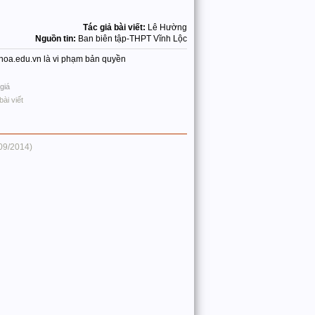
Tác giả bài viết:
Lê Hường
Nguồn tin:
Ban biên tập-THPT Vĩnh Lộc
nhhoa.edu.vn là vi phạm bản quyền
giá
bài viết
09/2014)