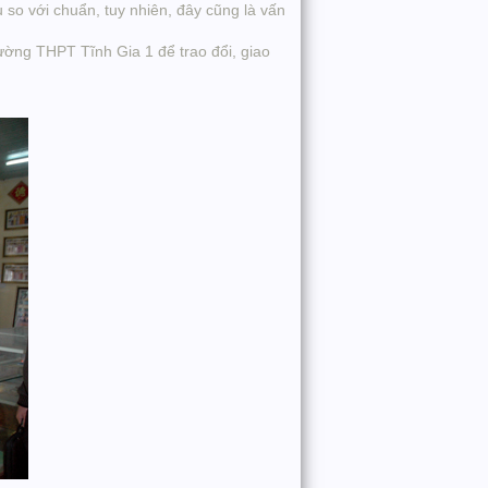
so với chuẩn, tuy nhiên, đây cũng là vấn
ờng THPT Tĩnh Gia 1 để trao đổi, giao