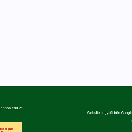
hanhhoa.edu.vn
Website chạy tốt trên Googl