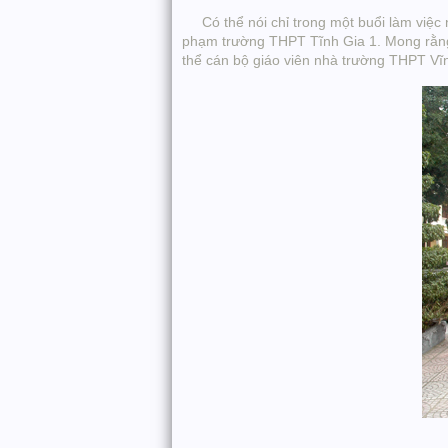
Có thể nói chỉ trong một buổi làm việc n
phạm trường THPT Tĩnh Gia 1. Mong rằng 
thể cán bộ giáo viên nhà trường THPT Vĩ