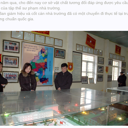
 năm qua, cho đến nay cơ sở vật chất tương đối đáp ứng được yêu cầu 
o của tập thể sư phạm nhà trường.
iám hiệu và cốt cán nhà trường đã có một chuyến đi thực tế tại trư
ờng chuẩn quốc gia.