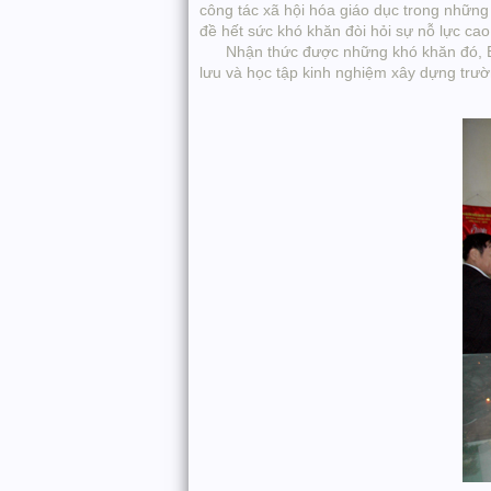
công tác xã hội hóa giáo dục trong những
đề hết sức khó khăn đòi hỏi sự nỗ lực ca
Nhận thức được những khó khăn đó, Ban g
lưu và học tập kinh nghiệm xây dựng trư