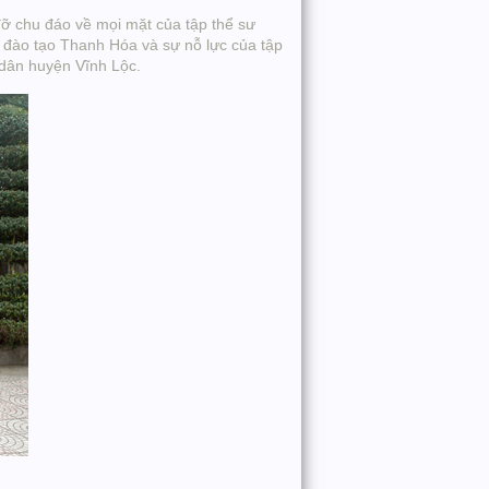
đỡ chu đáo về mọi mặt của tập thể sư
 đào tạo Thanh Hóa và sự nỗ lực của tập
 dân huyện Vĩnh Lộc.