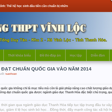
học sinh đầu tiên cần chuẩn bị những gì?
Thời khóa biểu
Đề thi-đáp án
Học tập
Diễn đàn
 ĐẠT CHUẨN QUỐC GIA VÀO NĂM 2014
viết:
tuanhoan
uốc gia không chỉ là mục tiêu mà còn là giải pháp nâng cao chất lượng giáo d
ường đạt chuẩn quốc gia được ngành giáo dục Thanh Hóa đặc biệt chú trọng, q
hời gian qua ngành giáo dục Thanh Hóa tiếp tục tập trung đầu tư xây
 dục, giảm tỉ lệ học sinh bỏ học…Đồng thời, đẩy mạnh công tác xã hội