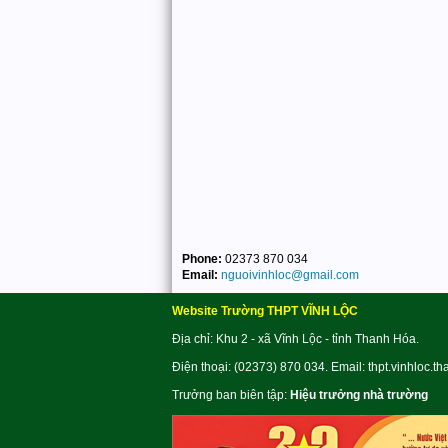
Phone:
02373 870 034
Email:
nguoivinhloc@gmail.com
Website Trường THPT VĨNH LỘC
Địa chỉ: Khu 2 - xã Vĩnh Lộc - tỉnh Thanh Hóa.
Điện thoại: (02373) 870 034. Email: thpt.vinhloc.t
Trưởng ban biên tập:
Hiệu trưởng nhà trường