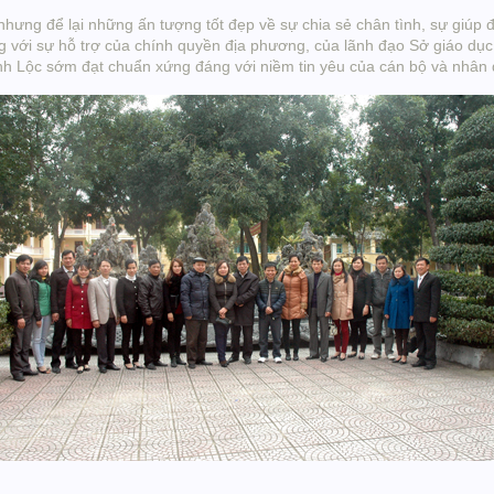
hưng để lại những ấn tượng tốt đẹp về sự chia sẻ chân tình, sự giúp 
với sự hỗ trợ của chính quyền địa phương, của lãnh đạo Sở giáo dục
nh Lộc sớm đạt chuẩn xứng đáng với niềm tin yêu của cán bộ và nhân