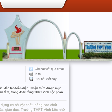
Gửi bài viết qua email
In ra
Lưu bài viết này
ục, đào tạo toàn diện . Nhận thức được mục
uan tâm, trong đó trường THPT Vĩnh Lộc phấn
 dựng cơ sở vật chất, nâng cao chất
 hóa, giáo dục. Trường THPT Vĩnh Lộc nhờ