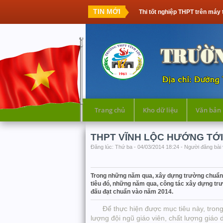
TIN MỚI
Thi tốt nghiệp THPT trên máy tính: Thế hệ 
Trang chủ
Kho dữ liệu
Văn bản
THPT VĨNH LỘC HƯỚNG TỚI
Đăng lúc: Thứ ba - 04/03/2014 18:24 - Người đăng bài 
Trong những năm qua, xây dựng trường chuẩn q
tiêu đó, những năm qua, công tác xây dựng tr
đấu đạt chuẩn vào năm 2014.
Để thực hiện được mục tiêu này, trong t
lượng đội ngũ giáo viên, chất lượng giáo