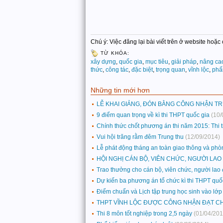
Chú ý: Việc đăng lại bài viết trên ở website hoặ
TỪ KHÓA:
xây dựng
,
quốc gia
,
mục tiêu
,
giải pháp
,
nâng ca
thức
,
công tác
,
đặc biệt
,
trọng quan
,
vĩnh lộc
,
phấ
Những tin mới hơn
LỄ KHAI GIẢNG, ĐÓN BẰNG CÔNG NHẬN TR
9 điểm quan trọng về kì thi THPT quốc gia
(10/
Chính thức chốt phương án thi năm 2015: Thi 
Vui hội trăng rằm đêm Trung thu
(12/09/2014)
Lễ phát động tháng an toàn giao thông và ph
HỘI NGHỊ CÁN BỘ, VIÊN CHỨC, NGƯỜI LA
Trao thưởng cho cán bộ, viên chức, người lao
Dự kiến ba phương án tổ chức kì thi THPT quố
Điểm chuẩn và Lịch tập trung học sinh vào l
THPT VĨNH LỘC ĐƯỢC CÔNG NHẬN ĐẠT C
Thi 8 môn tốt nghiệp trong 2,5 ngày
(01/04/201