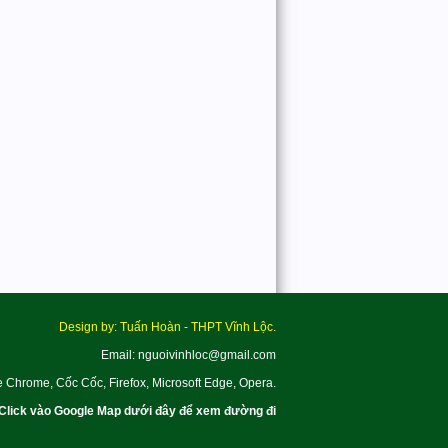
Design by: Tuấn Hoàn - THPT Vĩnh Lộc.
Email: nguoivinhloc@gmail.com
e Chrome, Cốc Cốc, Firefox, Microsoft Edge, Opera.
Click vào Google Map dưới đây để xem đường đi