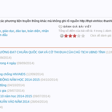
c các phương tiện truyền thông khác mà không ghi rõ nguồn http://thpt-vinhloc-tha
ĐÁNH GIÁ BÀI VIẾT
o
,
giáo dục
,
đào tạo
,
toàn diện
,
nhận
Tổng số điểm của bài viết là: 4 trong 1 đánh 
n đấu
Click để đánh giá 
ƯỜNG ĐẠT CHUẨN QUÔC GIA VÀ CỜ THI ĐUA CỦA CHỦ TỊCH UBND TỈNH
(12/
09/2014)
trong 4 ngày
(09/09/2014)
òng chống HIV/AIDS
(12/09/2014)
O ĐỘNG NĂM HỌC 2014-2015
(04/10/2014)
 động
(04/10/2014)
c gia
(29/07/2014)
ớp 10 năm học 2014-2015
(09/07/2014)
HUẨN VÀO NĂM 2014
(28/04/2014)
4)