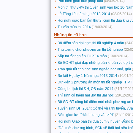
Phổ biến giáo dục pháp luật
(08/05/2014)
Môn thi thứ 3-Kỳ thi tuyển sinh vào lớp 10(N
Lễ Tổng kết năm học 2013-2014
(08/06/2014)
Hội nghị giao ban lần thứ 2, cụm thi đua khu 
Tư vấn mùa thi 2014
(19/03/2014)
Những tin cũ hơn
Bỏ điểm sàn đại học, thi tốt nghiệp 4 môn
(24/
Thủ tướng chốt phương án thi tốt nghiệp
(22/0
Sắp thi tốt nghiệp THPT 4 môn
(13/02/2014)
Bộ GD-ĐT giải đáp những băn khoăn về dự thả
Trao quà tết cho học sinh nghèo học khá, giỏi
Sơ kết Học kỳ 1-Năm học 2013-2014
(10/01/2
Dự kiến 2 phương án môn thi tốt nghiệp THPT
Công bố lịch thi ĐH, CĐ năm 2014
(31/12/201
Thí sinh có thêm hai đợt thi đại học
(28/12/201
Bộ GD-ĐT công bố điểm mới nhất phương án 
Tuyển sinh ĐH 2014: Có thể vừa thi tuyển, vừa 
Đêm giao lưu "Hành trang vào đời"
(21/11/201
Hội nghị Giao ban thi đua cụm 8 huyện Đồng 
“Đổi mới chương trình, SGK sẽ thất bại nếu kh