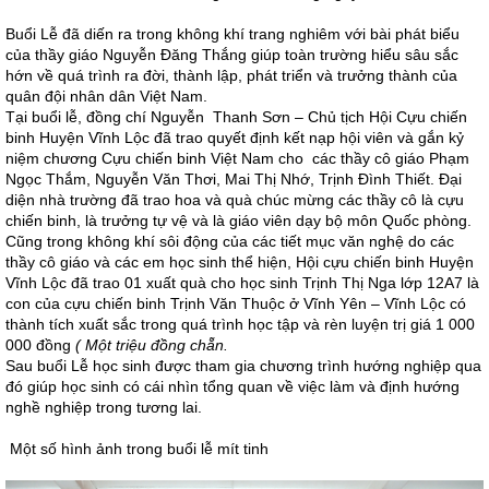
Buổi Lễ đã diến ra trong không khí trang nghiêm với bài phát biểu
của thầy giáo Nguyễn Đăng Thắng giúp toàn trường hiểu sâu sắc
hớn về quá trình ra đời, thành lập, phát triển và trưởng thành của
quân đội nhân dân Việt Nam.
Tại buổi lễ, đồng chí Nguyễn Thanh Sơn – Chủ tịch Hội Cựu chiến
binh Huyện Vĩnh Lộc đã trao quyết định kết nạp hội viên và gắn kỷ
niệm chương Cựu chiến binh Việt Nam cho các thầy cô giáo Phạm
Ngọc Thắm, Nguyễn Văn Thơi, Mai Thị Nhớ, Trịnh Đình Thiết. Đại
diện nhà trường đã trao hoa và quà chúc mừng các thầy cô là cựu
chiến binh, là trưởng tự vệ và là giáo viên dạy bộ môn Quốc phòng.
Cũng trong không khí sôi động của các tiết mục văn nghệ do các
thầy cô giáo và các em học sinh thể hiện, Hội cựu chiến binh Huyện
Vĩnh Lộc đã trao 01 xuất quà cho học sinh Trịnh Thị Nga lớp 12A7 là
con của cựu chiến binh Trịnh Văn Thuộc ở Vĩnh Yên – Vĩnh Lộc có
thành tích xuất sắc trong quá trình học tập và rèn luyện trị giá 1 000
000 đồng
( Một triệu đồng chẵn.
Sau buổi Lễ học sinh được tham gia chương trình hướng nghiệp qua
đó giúp học sinh có cái nhìn tổng quan về việc làm và định hướng
nghề nghiệp trong tương lai.
Một số hình ảnh trong buổi lễ mít tinh