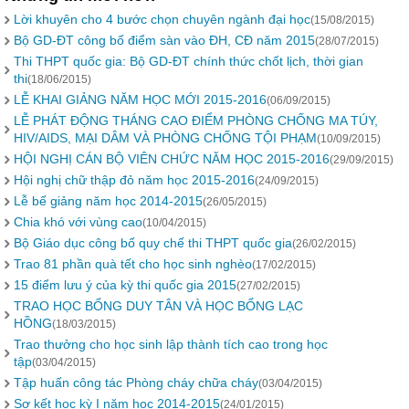
Lời khuyên cho 4 bước chọn chuyên ngành đại học
(15/08/2015)
Bộ GD-ĐT công bố điểm sàn vào ĐH, CĐ năm 2015
(28/07/2015)
Thi THPT quốc gia: Bộ GD-ĐT chính thức chốt lịch, thời gian
thi
(18/06/2015)
LỄ KHAI GIẢNG NĂM HỌC MỚI 2015-2016
(06/09/2015)
LỄ PHÁT ĐỘNG THÁNG CAO ĐIỂM PHÒNG CHỐNG MA TÚY,
HIV/AIDS, MẠI DÂM VÀ PHÒNG CHỐNG TỘI PHẠM
(10/09/2015)
HỘI NGHỊ CÁN BỘ VIÊN CHỨC NĂM HỌC 2015-2016
(29/09/2015)
Hội nghị chữ thập đỏ năm học 2015-2016
(24/09/2015)
Lễ bế giảng năm học 2014-2015
(26/05/2015)
Chia khó với vùng cao
(10/04/2015)
Bộ Giáo dục công bố quy chế thi THPT quốc gia
(26/02/2015)
Trao 81 phần quà tết cho học sinh nghèo
(17/02/2015)
15 điểm lưu ý của kỳ thi quốc gia 2015
(27/02/2015)
TRAO HỌC BỔNG DUY TÂN VÀ HỌC BỔNG LẠC
HỒNG
(18/03/2015)
Trao thưởng cho học sinh lập thành tích cao trong học
tập
(03/04/2015)
Tập huấn công tác Phòng cháy chữa cháy
(03/04/2015)
Sơ kết học kỳ I năm học 2014-2015
(24/01/2015)