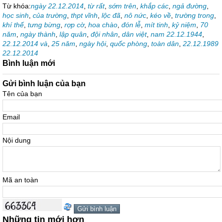
Từ khóa:
ngày 22.12.2014
,
từ rất
,
sớm trên
,
khắp các
,
ngả đường
,
học sinh
,
của trường
,
thpt vĩnh
,
lộc đã
,
nô nức
,
kéo về
,
trường trong
,
khí thế
,
tưng bừng
,
rợp cờ
,
hoa chào
,
đón lễ
,
mít tinh
,
kỷ niệm
,
70
năm
,
ngày thành
,
lập quân
,
đội nhân
,
dân việt
,
nam 22.12.1944
,
22.12.2014 và
,
25 năm
,
ngày hội
,
quốc phòng
,
toàn dân
,
22.12.1989
22.12.2014
Bình luận mới
Gửi bình luận của bạn
Tên của bạn
Email
Nội dung
Mã an toàn
Những tin mới hơn