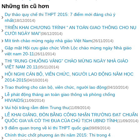
Những tin cũ hơn
Dự thảo quy chế thi THPT 2015: 7 điểm mới đáng chú ý
nhất
(18/12/2014)
TRIỂN KHAI CHƯƠNG TRÌNH “ AN TOÀN GIAO THÔNG CHO NỤ
CƯỜI NGÀY MAI”
(06/12/2014)
Mít tinh chào mừng ngày nhà giáo Việt Nam
(26/11/2014)
Gặp mặt Hội cựu giáo chức Vĩnh Lộc chào mừng ngày Nhà giáo
việt nam 20-11
(26/11/2014)
THI “RUNG CHUÔNG VÀNG” CHÀO MỪNG NGÀY NHÀ GIÁO
VIỆT NAM 20.11
(05/11/2014)
HỘI NGHỊ CÁN BỘ, VIÊN CHỨC, NGƯỜI LAO ĐỘNG NĂM HỌC
2014-2015
(04/10/2014)
Trao thưởng cho cán bộ, viên chức, người lao động
(04/10/2014)
Lễ phát động tháng an toàn giao thông và phòng chống
HIV/AIDS
(11/09/2014)
Vui hội trăng rằm đêm Trung thu
(11/09/2014)
LỄ KHAI GIẢNG, ĐÓN BẰNG CÔNG NHẬN TRƯỜNG ĐẠT CHUẨN
QUÔC GIA VÀ CỜ THI ĐUA CỦA CHỦ TỊCH UBND TỈNH
(11/09/2014)
9 điểm quan trọng về kì thi THPT quốc gia
(09/09/2014)
Chính thức chốt phương án thi năm 2015: Thi trong 4