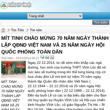
Tin Tức
Tin tức
MÍT TINH CHÀO MỪNG 70 NĂM NGÀY THÀNH
LẬP QĐND VIỆT NAM VÀ 25 NĂM NGÀY HỘI
QUỐC PHÒNG TOÀN DÂN
Thứ năm - 25/12/2014 05:21
Ngày 22.12.2014, từ rất sớm trên khắp các ngả
đường, học sinh của trường THPT Vĩnh Lộc đã nô
nức kéo về trường trong khí thế tưng bừng rợp cờ
hoa chào đón Lễ mít tinh kỷ niệm 70 năm ngày
thành lập Quân đội nhân dân Việt Nam (
MÍT TINH
22.12.1944 – 22.12.2014) và 25 năm ngày Hội
CHÀO MỪNG
quốc phòng toàn dân ( 22.12.1989 – 22.12.2014).
70 NĂM NGÀY
Đến dự buổi Lễ có các vị đại biểu đại diên cho Ban
THÀNH LẬP
chỉ huy quân sự Huyện Vĩnh Lộc và Hội cựu chiến
QĐND VIỆT
binh Huyện Vĩnh Lộc; cô giáo Nguyễn Thị Hà – Bí
NAM VÀ 25
thư chi bộ - Hiệu trưởng nhà trường cùng tập thể
NĂM NGÀY