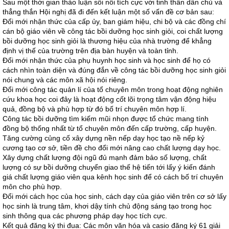
Sau một thời gian thảo luận sôi nổi tích cực với tinh thần dân chủ và
thẳng thắn Hội nghị đã đi đến kết luận một số vấn đề cơ bản sau:
Đổi mới nhận thức của cấp ủy, ban giám hiệu, chi bộ và các đồng chí
cán bộ giáo viên về công tác bồi dưỡng học sinh giỏi, coi chất lượng
bồi dưỡng học sinh giỏi là thương hiệu của nhà trường để khẳng
định vị thế của trường trên địa bàn huyện và toàn tỉnh.
Đổi mới nhận thức của phụ huynh học sinh và học sinh để họ có
cách nhìn toàn diện và đúng đắn về công tác bồi dưỡng học sinh giỏi
nói chung và các môn xã hội nói riêng.
Đổi mới công tác quản lí của tổ chuyên môn trong hoạt động nghiên
cứu khoa học coi đây là hoạt động cốt lõi trọng tâm vận động hiệu
quả, đồng bộ và phù hợp từ đó bố trí chuyên môn hợp lí.
Công tác bồi dưỡng tìm kiếm mũi nhọn được tổ chức mang tính
đồng bộ thống nhất từ tổ chuyên môn đến cấp trường, cấp huyện.
Tăng cường củng cố xây dựng nền nếp dạy học tạo nề nếp kỷ
cương tạo cơ sở, tiền đề cho đổi mới nâng cao chất lượng dạy học.
Xây dựng chất lượng đội ngũ đủ mạnh đảm bảo số lượng, chất
lượng có sự bồi dưỡng chuyển giao thế hệ tiến tới lấy ý kiến đánh
giá chất lượng giáo viên qua kênh học sinh để có cách bố trí chuyên
môn cho phù hợp.
Đổi mới cách học của học sinh, cách dạy của giáo viên trên cơ sở lấy
học sinh là trung tâm, khơi dậy tính chủ động sáng tạo trong học
sinh thông qua các phương pháp dạy học tích cực.
Kết quả đăng ký thi đua: Các môn văn hóa và casio đăng ký 61 giải