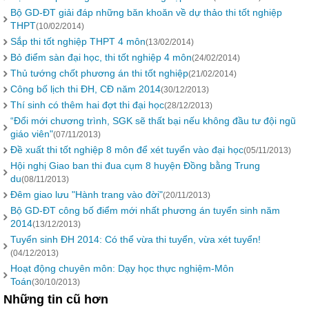
Bộ GD-ĐT giải đáp những băn khoăn về dự thảo thi tốt nghiệp
THPT
(10/02/2014)
Sắp thi tốt nghiệp THPT 4 môn
(13/02/2014)
Bỏ điểm sàn đại học, thi tốt nghiệp 4 môn
(24/02/2014)
Thủ tướng chốt phương án thi tốt nghiệp
(21/02/2014)
Công bố lịch thi ĐH, CĐ năm 2014
(30/12/2013)
Thí sinh có thêm hai đợt thi đại học
(28/12/2013)
“Đổi mới chương trình, SGK sẽ thất bại nếu không đầu tư đội ngũ
giáo viên"
(07/11/2013)
Đề xuất thi tốt nghiệp 8 môn để xét tuyển vào đại học
(05/11/2013)
Hội nghị Giao ban thi đua cụm 8 huyện Đồng bằng Trung
du
(08/11/2013)
Đêm giao lưu "Hành trang vào đời"
(20/11/2013)
Bộ GD-ĐT công bố điểm mới nhất phương án tuyển sinh năm
2014
(13/12/2013)
Tuyển sinh ĐH 2014: Có thể vừa thi tuyển, vừa xét tuyển!
(04/12/2013)
Hoạt động chuyên môn: Dạy học thực nghiệm-Môn
Toán
(30/10/2013)
Những tin cũ hơn