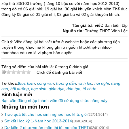
xếp thứ 33/100 trường ( tăng 10 bậc so với năm học 2012-2013)
trong đó có 06 giải nhì; 19 giải ba; 36 giải khuyến khích.Môn Thể dục
đăng ký 05 giải có 01 giải nhì; 02 giải ba và 02 giải khuyến khích.
Tác giả bài viết:
Ban biên tập
Nguồn tin:
Trường THPT Vĩnh Lộc
Chú ý: Việc đăng lại bài viết trên ở website hoặc các phương tiện
truyền thông khác mà không ghi rõ nguồn http://thpt-vinhloc-
thanhhoa.edu.vn là vi phạm bản quyền
Tổng số điểm của bài viết là: 0 trong 0 đánh giá
Click để đánh giá bài viết
Từ khóa:
thực hiện
,
công văn
,
hướng dẫn
,
vĩnh lộc
,
hội nghị
,
nâng
cao
,
bồi dưỡng
,
học sinh
,
giáo dục
,
đào tạo
,
tổ chức
Bình luận mới
Bạn cần đăng nhập thành viên để sử dụng chức năng này
Những tin mới hơn
Trao quà tết cho học sinh nghèo học khá, giỏi
(22/01/2014)
Sơ kết Học kỳ 1-Năm học 2013-2014
(10/01/2014)
Dự kiến 2 phương án môn thi tốt nghiệp THPT
(02/01/2014)