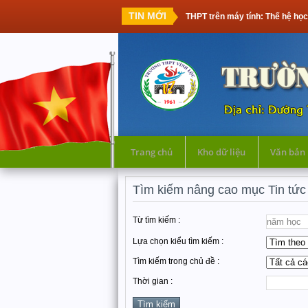
TIN MỚI
Thi tốt nghiệp THPT trên máy tính: Thế hệ học sinh đầu tiên 
Trang chủ
Kho dữ liệu
Văn bản
Tìm kiếm nâng cao mục Tin tức
Từ tìm kiếm :
Lựa chọn kiểu tìm kiếm :
Tìm kiếm trong chủ đề :
Thời gian :