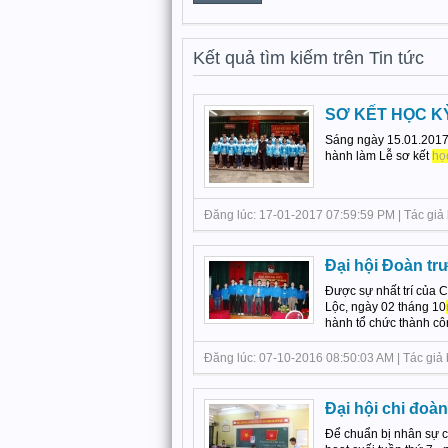
Kết quả tìm kiếm trên Tin tức
SƠ KẾT HỌC KỲ
Sáng ngày 15.01.2017, 
hành làm Lễ sơ kết
họ
Đăng lúc: 17-01-2017 07:59:59 PM | Tác giả 
Đại hội Đoàn t
Được sự nhất trí của 
Lộc, ngày 02 tháng 10
hành tổ chức thành côn
Đăng lúc: 07-10-2016 08:50:03 AM | Tác giả 
Đại hội chi đoà
Để chuẩn bị nhân sự c