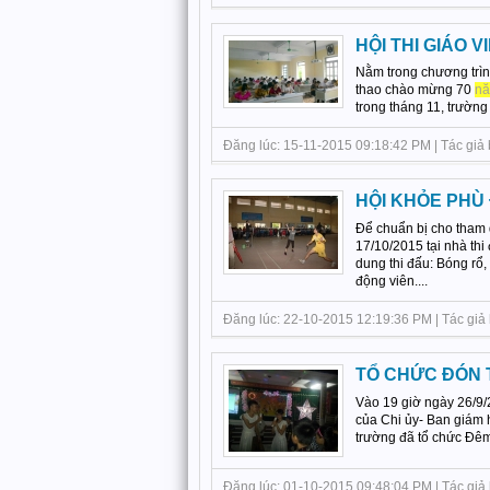
HỘI THI GIÁO 
Nằm trong chương trì
thao chào mừng 70
n
trong tháng 11, trường 
Đăng lúc: 15-11-2015 09:18:42 PM | Tác giả 
HỘI KHỎE PHÙ
Để chuẩn bị cho tham 
17/10/2015 tại nhà thi
dung thi đấu: Bóng rổ,
động viên....
Đăng lúc: 22-10-2015 12:19:36 PM | Tác giả 
TỔ CHỨC ĐÓN 
Vào 19 giờ ngày 26/9/
của Chi ủy- Ban giám
trường đã tổ chức Đêm 
Đăng lúc: 01-10-2015 09:48:04 PM | Tác giả 