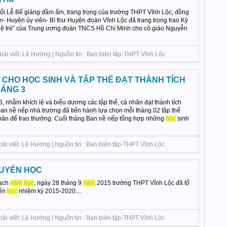
uổi Lễ Bế giảng đầm ấm, trang trọng của trường THPT Vĩnh Lộc, đồng
- Huyện ủy viên- Bí thư Huyện đoàn Vĩnh Lộc đã trang trọng trao Kỷ
hệ trẻ” của Trung ương đoàn TNCS Hồ Chí Minh cho cô giáo Nguyễn
bài viết: Lê Hường | Nguồn tin : Ban biên tập-THPT Vĩnh Lộc
CHO HỌC SINH VÀ TẬP THỂ ĐẠT THÀNH TÍCH
ÁNG 3
 nhằm khích lệ và biểu dương các tập thể, cá nhân đạt thành tích
Ban nề nếp nhà trường đã tiến hành lựa chọn mỗi tháng 02 tập thể
bản để trao thưởng. Cuối thàng Ban nề nếp tổng hợp những
học
sinh
bài viết: Lê Hường | Nguồn tin : Ban biên tập-THPT Vĩnh Lộc
HUYẾN HỌC
oạch
năm
học
, ngày 28 tháng 9
năm
2015 trường THPT Vĩnh Lộc đã tổ
yến
học
nhiệm kỳ 2015-2020....
bài viết: Lê Hường | Nguồn tin : Ban biên tập-THPT Vĩnh Lộc