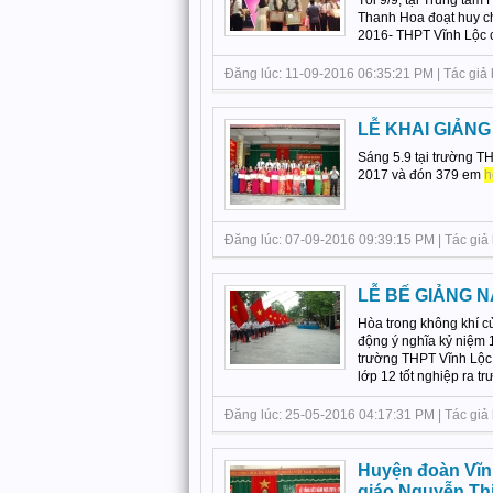
Tối 9/9, tại Trung tâm
Thanh Hoa đoạt huy c
2016- THPT Vĩnh Lộc có
Đăng lúc: 11-09-2016 06:35:21 PM | Tác giả 
LỄ KHAI GIẢNG
Sáng 5.9 tại trường TH
2017 và đón 379 em
h
Đăng lúc: 07-09-2016 09:39:15 PM | Tác giả 
LỄ BẾ GIẢNG N
Hòa trong không khí củ
động ý nghĩa kỷ niệm
trường THPT Vĩnh Lộc 
lớp 12 tốt nghiệp ra trư
Đăng lúc: 25-05-2016 04:17:31 PM | Tác giả 
Huyện đoàn Vĩnh
giáo Nguyễn Th