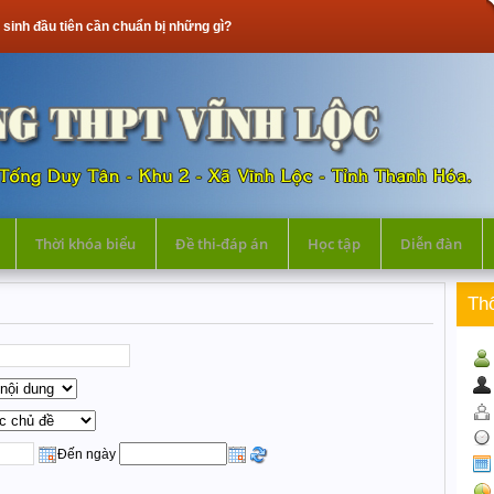
cần chuẩn bị những gì?
Thời khóa biểu
Đề thi-đáp án
Học tập
Diễn đàn
Th
Đến ngày