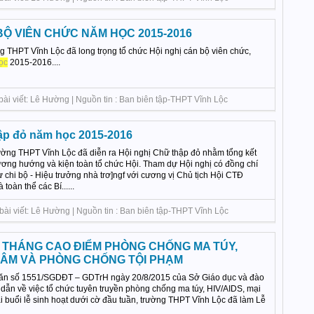
BỘ VIÊN CHỨC NĂM HỌC 2015-2016
g THPT Vĩnh Lộc đã long trọng tổ chức Hội nghị cán bộ viên chức,
ọc
2015-2016....
bài viết: Lê Hường | Nguồn tin : Ban biên tập-THPT Vĩnh Lộc
ập đỏ năm học 2015-2016
rường THPT Vĩnh Lộc đã diễn ra Hội nghị Chữ thập đỏ nhằm tổng kết
ương hướng và kiện toàn tổ chức Hội. Tham dự Hội nghị có đồng chí
 chi bộ - Hiệu trưởng nhà trơ]ngf với cương vị Chủ tịch Hội CTĐ
oàn thể các Bí......
bài viết: Lê Hường | Nguồn tin : Ban biên tập-THPT Vĩnh Lộc
 THÁNG CAO ĐIỂM PHÒNG CHỐNG MA TÚY,
 DÂM VÀ PHÒNG CHỐNG TỘI PHẠM
văn số 1551/SGDĐT – GDTrH ngày 20/8/2015 của Sở Giáo dục và đào
ẫn về việc tổ chức tuyên truyền phòng chống ma túy, HIV/AIDS, mại
i buổi lễ sinh hoạt dưới cờ đầu tuần, trường THPT Vĩnh Lộc đã làm Lễ