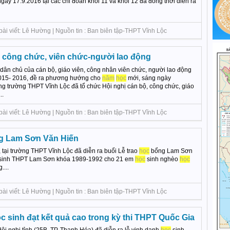
 ngày 17.9.2016 tại các chi đoàn khối 11 và khối 12 đã đồng thời diễn ra
bài viết: Lê Hường | Nguồn tin : Ban biên tập-THPT Vĩnh Lộc
 công chức, viên chức-người lao động
ân chủ của cán bộ, giáo viên, công nhân viên chức, người lao động
15- 2016, đề ra phương hướng cho
năm
học
mới, sáng ngày
ờng trường THPT Vĩnh Lộc đã tổ chức Hội nghị cán bộ, công chức, giáo
..
bài viết: Lê Hường | Nguồn tin : Ban biên tập-THPT Vĩnh Lộc
ng Lam Sơn Văn Hiến
 tại trường THPT Vĩnh Lộc đã diễn ra buổi Lễ trao
học
bổng Lam Sơn
inh THPT Lam Sơn khóa 1989-1992 cho 21 em
học
sinh nghèo
học
....
bài viết: Lê Hường | Nguồn tin : Ban biên tập-THPT Vĩnh Lộc
c sinh đạt kết quả cao trong kỳ thi THPT Quốc Gia