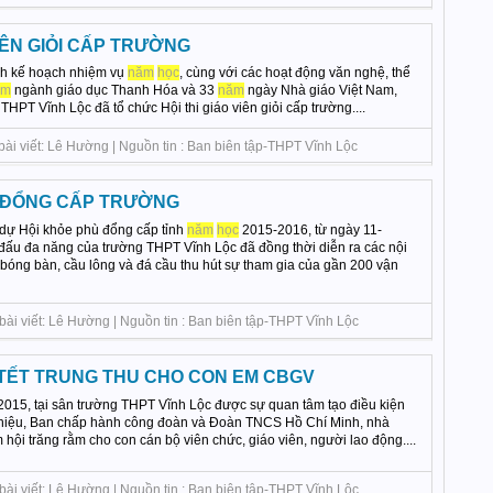
VIÊN GIỎI CẤP TRƯỜNG
nh kế hoạch nhiệm vụ
năm
học
, cùng với các hoạt động văn nghệ, thể
ăm
ngành giáo dục Thanh Hóa và 33
năm
ngày Nhà giáo Việt Nam,
THPT Vĩnh Lộc đã tổ chức Hội thi giáo viên giỏi cấp trường....
bài viết: Lê Hường | Nguồn tin : Ban biên tập-THPT Vĩnh Lộc
 ĐỔNG CẤP TRƯỜNG
dự Hội khỏe phù đổng cấp tỉnh
năm
học
2015-2016, từ ngày 11-
 đấu đa năng của trường THPT Vĩnh Lộc đã đồng thời diễn ra các nội
 bóng bàn, cầu lông và đá cầu thu hút sự tham gia của gần 200 vận
bài viết: Lê Hường | Nguồn tin : Ban biên tập-THPT Vĩnh Lộc
TẾT TRUNG THU CHO CON EM CBGV
2015, tại sân trường THPT Vĩnh Lộc được sự quan tâm tạo điều kiện
 hiệu, Ban chấp hành công đoàn và Đoàn TNCS Hồ Chí Minh, nhà
hội trăng rằm cho con cán bộ viên chức, giáo viên, người lao động....
bài viết: Lê Hường | Nguồn tin : Ban biên tập-THPT Vĩnh Lộc