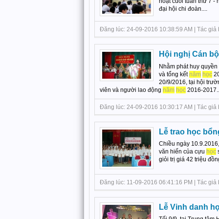
hoạt cuối tuần thứ 7 -
đại hội chi đoàn....
Đăng lúc: 24-09-2016 10:38:59 AM | Tác giả 
Hội nghị Cán bộ
Nhằm phát huy quyền d
và tổng kết
năm
học
20
20/9/2016, tại hội trư
viên và người lao động
năm
học
2016-2017..
Đăng lúc: 24-09-2016 10:30:17 AM | Tác giả 
Lễ trao học bổ
Chiều ngày 10.9.2016,
văn hiến của cựu
học
s
giỏi trị giá 42 triệu đồng
Đăng lúc: 11-09-2016 06:41:16 PM | Tác giả 
Lễ Vinh danh họ