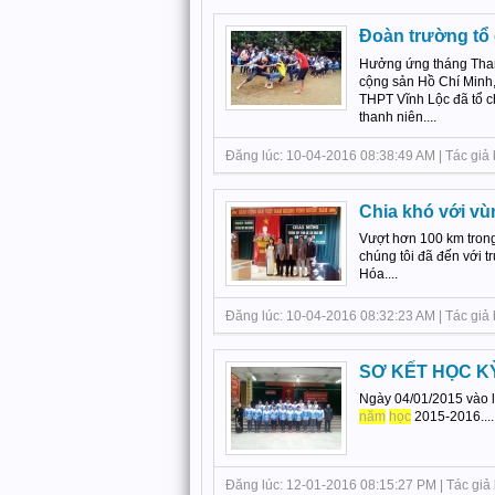
Đoàn trường tổ
Hưởng ứng tháng Than
cộng sản Hồ Chí Minh,
THPT Vĩnh Lộc đã tổ ch
thanh niên....
Đăng lúc: 10-04-2016 08:38:49 AM | Tác giả 
Chia khó với vù
Vượt hơn 100 km trong
chúng tôi đã đến với 
Hóa....
Đăng lúc: 10-04-2016 08:32:23 AM | Tác giả 
SƠ KẾT HỌC KỲ
Ngày 04/01/2015 vào l
năm
học
2015-2016....
Đăng lúc: 12-01-2016 08:15:27 PM | Tác giả 