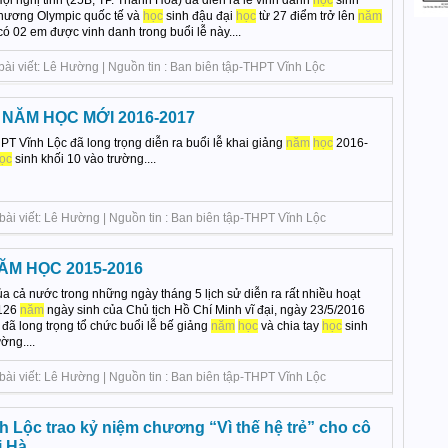
 Hội nghị tỉnh (25B, TP. Thanh Hóa) đã diễn ra lễ vinh danh
học
sinh
hương Olympic quốc tế và
học
sinh đậu đại
học
từ 27 điểm trở lên
năm
 02 em được vinh danh trong buổi lễ này....
bài viết: Lê Hường | Nguồn tin : Ban biên tập-THPT Vĩnh Lộc
 NĂM HỌC MỚI 2016-2017
PT Vĩnh Lộc đã long trọng diễn ra buổi lễ khai giảng
năm
học
2016-
ọc
sinh khối 10 vào trường....
bài viết: Lê Hường | Nguồn tin : Ban biên tập-THPT Vĩnh Lộc
ĂM HỌC 2015-2016
a cả nước trong những ngày tháng 5 lịch sử diễn ra rất nhiều hoạt
 126
năm
ngày sinh của Chủ tịch Hồ Chí Minh vĩ đại, ngày 23/5/2016
đã long trọng tổ chức buổi lễ bế giảng
năm
học
và chia tay
học
sinh
ờng....
bài viết: Lê Hường | Nguồn tin : Ban biên tập-THPT Vĩnh Lộc
 Lộc trao kỷ niệm chương “Vì thế hệ trẻ” cho cô
ị Hà