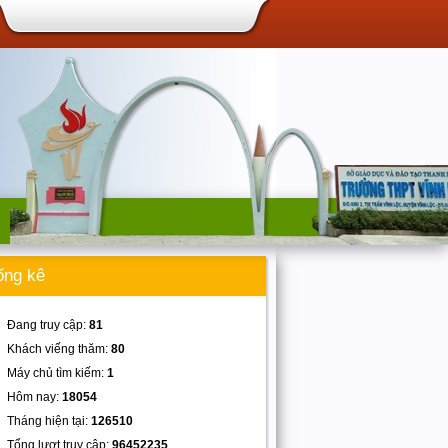
ống kê
Đang truy cập:
81
Khách viếng thăm:
80
Máy chủ tìm kiếm:
1
Hôm nay:
18054
Tháng hiện tại:
126510
Tổng lượt truy cập:
96452235