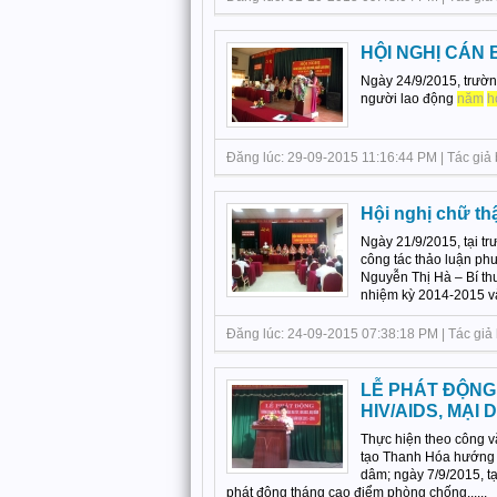
HỘI NGHỊ CÁN 
Ngày 24/9/2015, trườn
người lao động
năm
h
Đăng lúc: 29-09-2015 11:16:44 PM | Tác giả 
Hội nghị chữ th
Ngày 21/9/2015, tại t
công tác thảo luận ph
Nguyễn Thị Hà – Bí thư
nhiệm kỳ 2014-2015 và t
Đăng lúc: 24-09-2015 07:38:18 PM | Tác giả 
LỄ PHÁT ĐỘNG
HIV/AIDS, MẠI
Thực hiện theo công 
tạo Thanh Hóa hướng d
dâm; ngày 7/9/2015, tạ
phát động tháng cao điểm phòng chống......