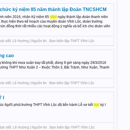
 chức kỷ niệm 85 năm thành lập Đoàn TNCSHCM
h niên 2016, nhân Kỷ niệm 85
năm
ngày thành lập đoàn thanh niên
 thực hiện theo kế hoạch của Huyện đoàn Vĩnh Lộc, đoàn trường
ức đồng thời rất nhiều các hoạt động ý nghĩa và bổ ích cho đoàn viên
bài viết: Lê Hường | Nguồn tin : Ban biên tập-THPT Vĩnh Lộc
ng cao
 không khí mưa xuân bay lất phất, đúng 9 giờ sáng ngày 29/3/2016
trường THPT Như Xuân 2 – thuộc Thôn 3, Bãi Trành, Như Xuân, Thanh
bài viết: Lê Hường | Nguồn tin : Ban biên tập-THPT Vĩnh Lộc
 I
úc 6g45 phút trường THPT Vĩnh Lộc đã tiến hành Lễ sơ kết
học
kỳ I
bài viết: Lê Hường | Nguồn tin : Ban biên tập-THPT Vĩnh Lộc