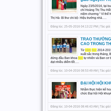
Ngày 23/5/2016, tại b
chí Hoàng Thị Thu Hiền
niệm chương “ Vì thế 
Thị Hà- Bí thư chi bộ- Hiệu trưởng nhà......
Đăng lúc: 25-05-2016 04:13:22 PM | Tác giả 
TRAO THƯỞNG 
CAO TRONG TH
Từ
năm
học
2014-2015,
xuất sắc trong tháng, 
đứng đầu Ban khoa
học
tự nhiên và Ban cơ 
đạt nhiều điểm tốt......
Đăng lúc: 10-04-2016 08:53:49 AM | Tác giả 
ĐẠI HỘI HỘI K
Nhằm thực hiện kế h
chức Đại hội Hội khu
Đăng lúc: 10-04-2016 08:46:43 AM | Tác giả 