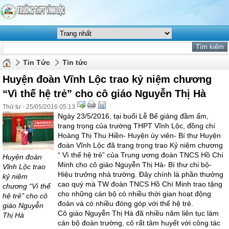
Tin Tức
Tin tức
Huyện đoàn Vĩnh Lộc trao kỷ niệm chương
“Vì thế hệ trẻ” cho cô giáo Nguyễn Thị Hà
Thứ tư - 25/05/2016 05:13
Ngày 23/5/2016, tại buổi Lễ Bế giảng đầm ấm,
trang trọng của trường THPT Vĩnh Lộc, đồng chí
Hoàng Thị Thu Hiền- Huyện ủy viên- Bí thư Huyện
đoàn Vĩnh Lộc đã trang trọng trao Kỷ niệm chương
“ Vì thế hệ trẻ” của Trung ương đoàn TNCS Hồ Chí
Huyện đoàn
Minh cho cô giáo Nguyễn Thị Hà- Bí thư chi bộ-
Vĩnh Lộc trao
Hiệu trưởng nhà trường. Đây chính là phần thưởng
kỷ niệm
cao quý mà TW đoàn TNCS Hồ Chí Minh trao tặng
chương “Vì thế
cho những cán bộ có nhiều thời gian hoạt động
hệ trẻ” cho cô
đoàn và có nhiều đóng góp với thế hệ trẻ.
giáo Nguyễn
Cô giáo Nguyễn Thị Hà đã nhiều năm liên tục làm
Thị Hà
cán bộ đoàn trường, cô rất tâm huyết với công tác