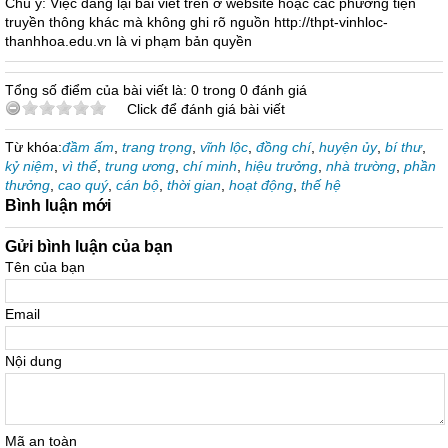
Chú ý: Việc đăng lại bài viết trên ở website hoặc các phương tiện
truyền thông khác mà không ghi rõ nguồn http://thpt-vinhloc-
thanhhoa.edu.vn là vi phạm bản quyền
Tổng số điểm của bài viết là: 0 trong 0 đánh giá
Click để đánh giá bài viết
Từ khóa:
đầm ấm
,
trang trọng
,
vĩnh lộc
,
đồng chí
,
huyện ủy
,
bí thư
,
kỷ niệm
,
vì thế
,
trung ương
,
chí minh
,
hiệu trưởng
,
nhà trường
,
phần
thưởng
,
cao quý
,
cán bộ
,
thời gian
,
hoạt động
,
thế hệ
Bình luận mới
Gửi bình luận của bạn
Tên của bạn
Email
Nội dung
Mã an toàn