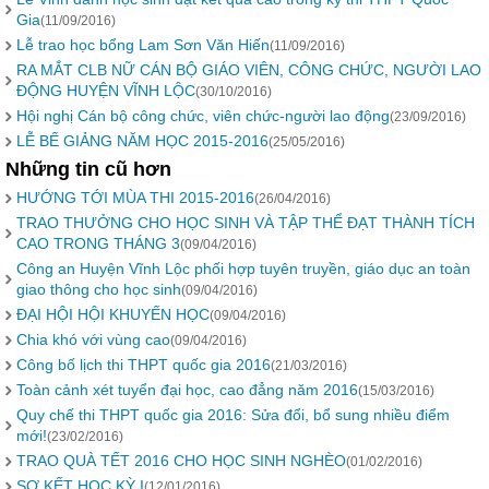
Gia
(11/09/2016)
Lễ trao học bổng Lam Sơn Văn Hiến
(11/09/2016)
RA MẮT CLB NỮ CÁN BỘ GIÁO VIÊN, CÔNG CHỨC, NGƯỜI LAO
ĐỘNG HUYỆN VĨNH LỘC
(30/10/2016)
Hội nghị Cán bộ công chức, viên chức-người lao động
(23/09/2016)
LỄ BẾ GIẢNG NĂM HỌC 2015-2016
(25/05/2016)
Những tin cũ hơn
HƯỚNG TỚI MÙA THI 2015-2016
(26/04/2016)
TRAO THƯỞNG CHO HỌC SINH VÀ TẬP THỂ ĐẠT THÀNH TÍCH
CAO TRONG THÁNG 3
(09/04/2016)
Công an Huyện Vĩnh Lộc phối hợp tuyên truyền, giáo dục an toàn
giao thông cho học sinh
(09/04/2016)
ĐẠI HỘI HỘI KHUYẾN HỌC
(09/04/2016)
Chia khó với vùng cao
(09/04/2016)
Công bố lịch thi THPT quốc gia 2016
(21/03/2016)
Toàn cảnh xét tuyển đại học, cao đẳng năm 2016
(15/03/2016)
Quy chế thi THPT quốc gia 2016: Sửa đổi, bổ sung nhiều điểm
mới!
(23/02/2016)
TRAO QUÀ TẾT 2016 CHO HỌC SINH NGHÈO
(01/02/2016)
SƠ KẾT HỌC KỲ I
(12/01/2016)