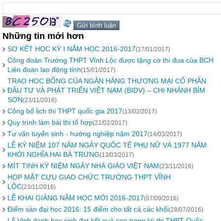
Những tin mới hơn
SƠ KẾT HỌC KỲ I NĂM HỌC 2016-2017
(17/01/2017)
Công đoàn Trường THPT Vĩnh Lộc được tặng cờ thi đua của BCH
Liên đoàn lao động tỉnh
(15/01/2017)
TRAO HỌC BỔNG CỦA NGÂN HÀNG THƯƠNG MẠI CỔ PHẦN
ĐẦU TƯ VÀ PHÁT TRIỂN VIỆT NAM (BIDV) – CHI NHÁNH BỈM
SƠN
(23/11/2016)
Công bố lịch thi THPT quốc gia 2017
(13/02/2017)
Quy trình làm bài thi tổ hợp
(21/02/2017)
Tư vấn tuyển sinh - hướng nghiệp năm 2017
(14/03/2017)
LỄ KỶ NIỆM 107 NĂM NGÀY QUỐC TẾ PHỤ NỮ VÀ 1977 NĂM
KHỞI NGHĨA HAI BÀ TRƯNG
(13/03/2017)
MÍT TINH KỶ NIỆM NGÀY NHÀ GIÁO VIỆT NAM
(23/11/2016)
HỌP MẶT CỰU GIAO CHỨC TRƯỜNG THPT VĨNH
LỘC
(23/11/2016)
LỄ KHAI GIẢNG NĂM HỌC MỚI 2016-2017
(07/09/2016)
Điểm sàn đại học 2016: 15 điểm cho tất cả các khối
(28/07/2016)
Lễ Vinh danh học sinh đạt kết quả cao trong kỳ thi THPT Quốc