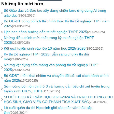
Những tin mới hơn
Bộ Giáo dục và Đào tạo xây dựng chiến lược ứng dụng AI trong
giáo dục
(28/03/2025)
Bộ GD-ĐT công bố lịch thi chính thức Kỳ thi tốt nghiệp THPT năm
2025
(24/03/2025)
Lịch ban hành hướng dẫn thi tốt nghiệp THPT 2025
(21/02/2025)
Những điều chỉnh mới nhất trong kỳ thi tốt nghiệp THPT
2025
(27/05/2025)
Kết quả tuyển sinh vào lớp 10 năm học 2025-2026
(18/06/2025)
Kỳ thi tốt nghiệp THPT 2025: Sẵn sàng cho kỳ thi đổi
mới
(24/06/2025)
Những vật dụng cấm mang vào phòng thi tốt nghiệp THPT
2025
(24/06/2025)
Bộ GDĐT triển khai nhiệm vụ chuyển đổi số, cải cách hành chính
năm 2025
(15/02/2025)
Sớm công bố môn thi thứ 3 và hướng dẫn tiêu chí xét tuyển trong
tuyển sinh THCS, THPT
(11/01/2025)
SƠ KẾT HỌC KỲ I NĂM HỌC 2023-2024 VÀ TRAO THƯỞNG CHO
HỌC SINH, GIÁO VIÊN CÓ THÀNH TÍCH XUẤT SẮC
(20/03/2024)
Lễ xuất quân dự thi Học sinh giỏi các môn văn hóa cấp
tỉnh
(20/03/2024)