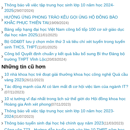
Thông báo về việc tập trung học sinh lớp 10 năm học 2024-
2025
(29/07/2024)
HƯỞNG ỨNG PHONG TRÀO KÊU GỌI ỦNG HỘ ĐỒNG BÀO
KHẮC PHỤC THIÊN TAI
(19/09/2024)
Bảng xếp hạng đại học Việt Nam công bố tốp 100 cơ sở giáo dục
đại học năm 2025
(11/01/2025)
Bộ GD&ĐT lưu ý chọn môn thứ 3 và tiêu chí xét tuyển trong tuyển
sinh THCS, THPT
(11/01/2025)
Công bố Quyết định chuẩn y kết quả bầu bổ sung Bí thư Đảng bộ
trường THPT Vĩnh Lộc
(20/03/2024)
Những tin cũ hơn
10 nhà khoa học trẻ đoạt giải thưởng khoa học công nghệ Quả cầu
vàng 2023
(26/11/2023)
Tác động mạnh của AI có làm mất đi cơ hội việc làm của ngành IT?
(07/11/2023)
10 vị tướng vĩ đại nhất trong lịch sử thế giới do Hội đồng khoa học
Hoàng gia Anh xét phong
(07/11/2023)
Thông báo về việc tập trung học sinh lớp 10 năm học 2023-
2024
(31/07/2023)
Thông báo tuyển sinh đại học hệ chính quy năm 2023
(11/03/2023)
Công văn 773 - Hướng dẫn tuyển sinh vào lớp 10 THPT năm học