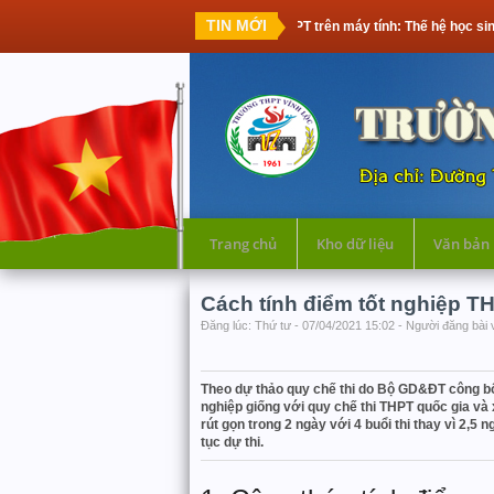
TIN MỚI
Thi tốt nghiệp THPT trên máy tính: Thế hệ học sinh đầu tiên cần
Trang chủ
Kho dữ liệu
Văn bản
Cách tính điểm tốt nghiệp T
Đăng lúc: Thứ tư - 07/04/2021 15:02 - Người đăng bài 
Theo dự thảo quy chế thi do Bộ GD&ĐT công bố, 
nghiệp giống với quy chế thi THPT quốc gia và
rút gọn trong 2 ngày với 4 buổi thi thay vì 2,
tục dự thi.