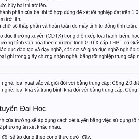
ức hủy bài thi trở lên.
 thành phần của bài thi tổ hợp dùng để xét tốt nghiệp đạt trên 1.0
ểm trở lên.
i chữ số thập phân và hoàn toàn do máy tính tự động tính toán.
áo dục thường xuyên (GDTX) trong diện xếp loại hạnh kiểm, họ
chương trình văn hóa theo chương trình GDTX cấp THPT có Giấ
áo dục đào tạo và dạy nghề, các cơ sở giáo dục nghề nghiệp 
ại ghi trong giấy chứng nhận nghề, bằng tốt nghiệp trung cấp 
 nghề, loại xuất sắc và giỏi đối với bằng trung cấp: Cộng 2,0 đi
 nghề, loại khá và trung bình khá đối với bằng trung cấp: Cộng 
 tuyển Đại Học
h của trường sẽ áp dụng cách xét tuyển bằng việc sử dụng tổ h
 2 phương án xét khác nhau.
 đôi sẽ áp dụng theo công thức dưới đây.