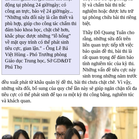
lý và chấm bài thi trắc
động tại phòng 24 giờ/ngày; có
nghiệm hoặc được lưu trữ
công an trực, bảo vệ 24 giờ/ngày...
tại phòng chứa bài thi riêng
“Những sửa đổi này là cần thiết và
biệt.
phù hợp, giúp cho công tác chấm thi
đảm bảo khoa học, chặt chẽ hơn,
Thầy Đỗ Quang Tuân cho
khắc phục được những “lỗ hổng”
rằng, những sửa đổi trên
về mặt quy trình có thể phát sinh
liên quan trực tiếp tới việc
tiêu cực, gian lận." - Ông Lê Bá
bảo quản đề thi, bài thi là
Việt Hùng - Phó Trưởng phòng
rất quan trọng để đảm bảo
Giáo dục Trung học, Sở GD&ĐT
tính nghiêm túc của kỳ thi.
Phú Thọ
Những vấn đề tiêu cực nảy
sinh trong những năm trước
đều xuất phát từ khâu quản lý đề thi, bài thi chưa chặt chẽ. Vì vậy,
những sửa đổi, bổ sung của quy chế lần này sẽ giúp ngăn chặn tối đa
tiêu cực có thể phát sinh để tạo ra một kỳ thi công bằng, nghiêm túc
và khách quan.