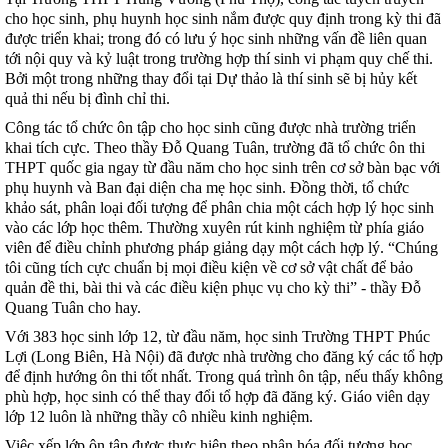
cho học sinh, phụ huynh học sinh nắm được quy định trong kỳ thi đã
được triển khai; trong đó có lưu ý học sinh những vấn đề liên quan
tới nội quy và kỷ luật trong trường hợp thí sinh vi phạm quy chế thi.
Bởi một trong những thay đổi tại Dự thảo là thí sinh sẽ bị hủy kết
quả thi nếu bị đình chỉ thi.
Công tác tổ chức ôn tập cho học sinh cũng được nhà trường triển
khai tích cực. Theo thầy Đỗ Quang Tuân, trường đã tổ chức ôn thi
THPT quốc gia ngay từ đầu năm cho học sinh trên cơ sở bàn bạc với
phụ huynh và Ban đại diện cha mẹ học sinh. Đồng thời, tổ chức
khảo sát, phân loại đối tượng để phân chia một cách hợp lý học sinh
vào các lớp học thêm. Thường xuyên rút kinh nghiệm từ phía giáo
viên để điều chỉnh phương pháp giảng dạy một cách hợp lý. “Chúng
tôi cũng tích cực chuẩn bị mọi điều kiện về cơ sở vật chất để bảo
quản đề thi, bài thi và các điều kiện phục vụ cho kỳ thi” - thầy Đỗ
Quang Tuân cho hay.
Với 383 học sinh lớp 12, từ đầu năm, học sinh Trường THPT Phúc
Lợi (Long Biên, Hà Nội) đã được nhà trường cho đăng ký các tổ hợp
để định hướng ôn thi tốt nhất. Trong quá trình ôn tập, nếu thấy không
phù hợp, học sinh có thể thay đổi tổ hợp đã đăng ký. Giáo viên dạy
lớp 12 luôn là những thầy cô nhiều kinh nghiệm.
Việc xếp lớp ôn tập được thực hiện theo phân hóa đối tượng học