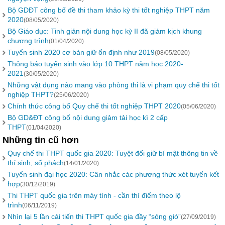
Bộ GDĐT công bố đề thi tham khảo kỳ thi tốt nghiệp THPT năm
2020
(08/05/2020)
Bộ Giáo dục: Tinh giản nội dung học kỳ II đã giảm kịch khung
chương trình
(01/04/2020)
Tuyển sinh 2020 cơ bản giữ ổn định như 2019
(08/05/2020)
Thông báo tuyển sinh vào lớp 10 THPT năm học 2020-
2021
(30/05/2020)
Những vật dụng nào mang vào phòng thi là vi phạm quy chế thi tốt
nghiệp THPT?
(25/06/2020)
Chính thức công bố Quy chế thi tốt nghiệp THPT 2020
(05/06/2020)
Bộ GD&ĐT công bố nội dung giảm tải học kì 2 cấp
THPT
(01/04/2020)
Những tin cũ hơn
Quy chế thi THPT quốc gia 2020: Tuyệt đối giữ bí mật thông tin về
thí sinh, số phách
(14/01/2020)
Tuyển sinh đại học 2020: Cân nhắc các phương thức xét tuyển kết
hợp
(30/12/2019)
Thi THPT quốc gia trên máy tính - cần thí điểm theo lộ
trình
(06/11/2019)
Nhìn lại 5 lần cải tiến thi THPT quốc gia đầy “sóng gió”
(27/09/2019)