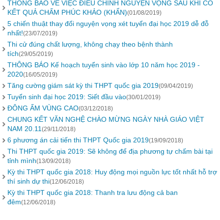
THÔNG BÁO VỀ VIỆC ĐIỀU CHỈNH NGUYỆN VỌNG SAU KHI CÓ
KẾT QUẢ CHẤM PHÚC KHẢO (KHẨN)
(01/08/2019)
5 chiến thuật thay đổi nguyện vọng xét tuyển đại học 2019 dễ đỗ
nhất!
(23/07/2019)
Thi cử đúng chất lượng, không chạy theo bệnh thành
tích
(29/05/2019)
THÔNG BÁO Kế hoạch tuyển sinh vào lớp 10 năm học 2019 -
2020
(16/05/2019)
Tăng cường giám sát kỳ thi THPT quốc gia 2019
(09/04/2019)
Tuyển sinh đại học 2019: Siết đầu vào
(30/01/2019)
ĐÔNG ẤM VÙNG CAO
(03/12/2018)
CHUNG KẾT VĂN NGHỆ CHÀO MỪNG NGÀY NHÀ GIÁO VIỆT
NAM 20.11
(29/11/2018)
6 phương án cải tiến thi THPT Quốc gia 2019
(19/09/2018)
Thi THPT quốc gia 2019: Sẽ không để địa phương tự chấm bài tại
tỉnh mình
(13/09/2018)
Kỳ thi THPT quốc gia 2018: Huy động mọi nguồn lực tốt nhất hỗ trợ
thí sinh dự thi
(12/06/2018)
Kỳ thi THPT quốc gia 2018: Thanh tra lưu động cả ban
đêm
(12/06/2018)