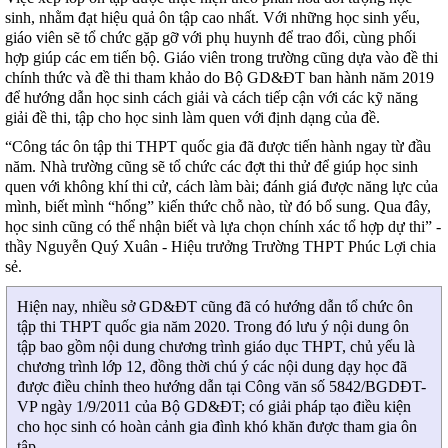
sinh, nhằm đạt hiệu quả ôn tập cao nhất. Với những học sinh yếu,
giáo viên sẽ tổ chức gặp gỡ với phụ huynh để trao đổi, cùng phối
hợp giúp các em tiến bộ. Giáo viên trong trường cũng dựa vào đề thi
chính thức và đề thi tham khảo do Bộ GD&ĐT ban hành năm 2019
để hướng dẫn học sinh cách giải và cách tiếp cận với các kỹ năng
giải đề thi, tập cho học sinh làm quen với định dạng của đề.
“Công tác ôn tập thi THPT quốc gia đã được tiến hành ngay từ đầu
năm. Nhà trường cũng sẽ tổ chức các đợt thi thử để giúp học sinh
quen với không khí thi cử, cách làm bài; đánh giá được năng lực của
mình, biết mình “hổng” kiến thức chỗ nào, từ đó bổ sung. Qua đây,
học sinh cũng có thể nhận biết và lựa chọn chính xác tổ hợp dự thi” -
thầy Nguyễn Quý Xuân - Hiệu trưởng Trường THPT Phúc Lợi chia
sẻ.
Hiện nay, nhiều sở GD&ĐT cũng đã có hướng dẫn tổ chức ôn
tập thi THPT quốc gia năm 2020. Trong đó lưu ý nội dung ôn
tập bao gồm nội dung chương trình giáo dục THPT, chủ yếu là
chương trình lớp 12, đồng thời chú ý các nội dung dạy học đã
được điều chỉnh theo hướng dẫn tại Công văn số 5842/BGDĐT-
VP ngày 1/9/2011 của Bộ GD&ĐT; có giải pháp tạo điều kiện
cho học sinh có hoàn cảnh gia đình khó khăn được tham gia ôn
tập.