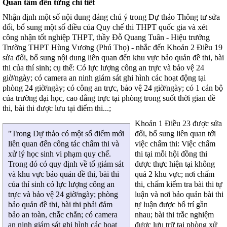
Quan tâm đến từng chi tiết
Nhận định một số nội dung đáng chú ý trong Dự thảo Thông tư sửa
đổi, bổ sung một số điều của Quy chế thi THPT quốc gia và xét
công nhận tốt nghiệp THPT, thầy Đỗ Quang Tuân - Hiệu trưởng
Trường THPT Hùng Vương (Phú Thọ) - nhắc đến Khoản 2 Điều 19
sửa đổi, bổ sung nội dung liên quan đến khu vực bảo quản đề thi, bài
thi của thí sinh; cụ thể: Có lực lượng công an trực và bảo vệ 24
giờ/ngày; có camera an ninh giám sát ghi hình các hoạt động tại
phòng 24 giờ/ngày; có công an trực, bảo vệ 24 giờ/ngày; có 1 cán bộ
của trường đại học, cao đẳng trực tại phòng trong suốt thời gian đề
thi, bài thi được lưu tại điểm thi...;
Khoản 1 Điều 23 được sửa
đổi, bổ sung liên quan tới
"Trong Dự thảo có một số điểm mới
việc chấm thi: Việc chấm
liên quan đến công tác chấm thi và
thi tại mỗi hội đồng thi
xử lý học sinh vi phạm quy chế.
được thực hiện tại không
Trong đó có quy định về tổ giám sát
quá 2 khu vực; nơi chấm
và khu vực bảo quản đề thi, bài thi
thi, chấm kiểm tra bài thi tự
của thí sinh có lực lượng công an
luận và nơi bảo quản bài thi
trực và bảo vệ 24 giờ/ngày; phòng
tự luận được bố trí gần
bảo quản đề thi, bài thi phải đảm
nhau; bài thi trắc nghiệm
bảo an toàn, chắc chắn; có camera
được lưu trữ tại phòng xử
an ninh giám sát ghi hình các hoạt