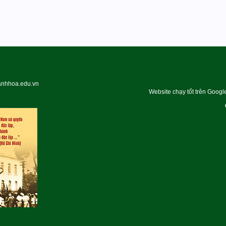
hanhhoa.edu.vn
Website chạy tốt trên Googl