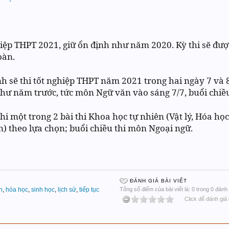
hiệp THPT 2021, giữ ổn định như năm 2020. Kỳ thi sẽ đượ
oàn.
nh sẽ thi tốt nghiệp THPT năm 2021 trong hai ngày 7 và 8
như năm trước, tức môn Ngữ văn vào sáng 7/7, buổi chiề
 thi một trong 2 bài thi Khoa học tự nhiên (Vật lý, Hóa h
ân) theo lựa chọn; buổi chiều thi môn Ngoại ngữ.
ĐÁNH GIÁ BÀI VIẾT
n
,
hóa học
,
sinh học
,
lịch sử
,
tiếp tục
Tổng số điểm của bài viết là: 0 trong 0 đánh 
Click để đánh giá 