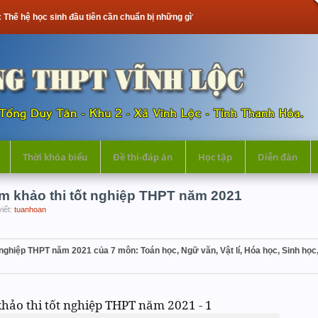
c sinh đầu tiên cần chuẩn bị những gì?
Thời khóa biểu
Đề thi-đáp án
Học tập
Diễn đàn
m khảo thi tốt nghiệp THPT năm 2021
viết:
tuanhoan
ghiệp THPT năm 2021 của 7 môn: Toán học, Ngữ văn, Vật lí, Hóa học, Sinh học, L