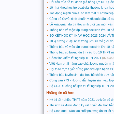
Đổi cấu trúc đề thi đánh giá năng lực ĐH Quố
10 nhà khoa học trẻ đoạt giải thưởng khoa h
Tác động mạnh của AI có làm mất đi cơ hội vi
Công bố Quyết định chuẩn y kết quả bầu bổ s
Lễ xuất quân dự thi Học sinh giỏi các môn văn
Thông báo về việc tập trung học sinh lớp 10 
SƠ KẾT HỌC KỲ I NĂM HỌC 2023-2024 VÀ 
10 vị tướng vĩ đại nhất trong lịch sử thế giới
Thông báo về việc tập trung học sinh lớp 10 
Thông báo số lượng dự thi vào lớp 10 THPT 
Cách tính điểm tốt nghiệp THPT 2021
(07/04/2
Việt Nam phải nâng cao chất lượng nguồn nhân 
Hội thảo trực tuyến “Ứng phó với dịch bệnh CO
Thông báo tuyển sinh đại học hệ chính quy n
Công văn 773 - Hướng dẫn tuyển sinh vào lớ
Bộ GD&ĐT công bố lịch thi tốt nghiệp THPT 2
Những tin cũ hơn
Kỳ thi tốt nghiệp THPT năm 2021 dự kiến sẽ di
Thí sinh sẽ được đăng ký xét tuyển đại học bằn
Bộ Giáo dục - Đào tạo chốt phương án thi tốt