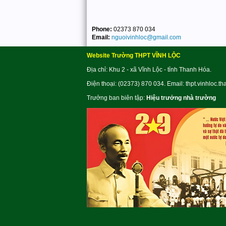
Phone:
02373 870 034
Email:
nguoivinhloc@gmail.com
Website Trường THPT VĨNH LỘC
Địa chỉ: Khu 2 - xã Vĩnh Lộc - tỉnh Thanh Hóa.
Điện thoại: (02373) 870 034. Email: thpt.vinhloc.t
Trưởng ban biên tập:
Hiệu trưởng nhà trường