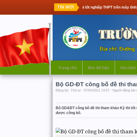
TIN MỚI
Thi tốt nghiệp THPT trên máy tính: Thế hệ họ
Trang chủ
Kho dữ liệu
Văn bản
Bộ GD-ĐT công bố đề thi tha
Đăng lúc: Thứ tư - 07/04/2021 14:57 - Người đăng bài 
Bộ GD&ĐT công bố đề thi tham khảo Kỳ thi tốt n
được công bố.