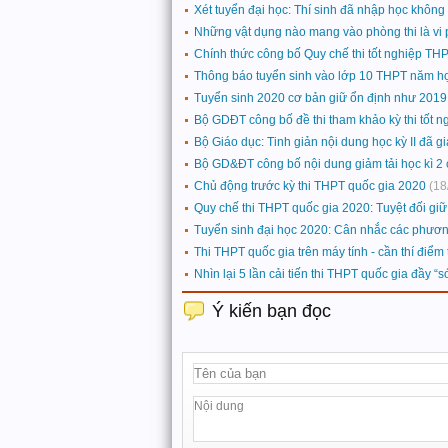
Xét tuyển đại học: Thí sinh đã nhập học khôn
Những vật dụng nào mang vào phòng thi là vi 
Chính thức công bố Quy chế thi tốt nghiệp TH
Thông báo tuyển sinh vào lớp 10 THPT năm h
Tuyển sinh 2020 cơ bản giữ ổn định như 2019
Bộ GDĐT công bố đề thi tham khảo kỳ thi tốt
Bộ Giáo dục: Tinh giản nội dung học kỳ II đã 
Bộ GD&ĐT công bố nội dung giảm tải học kì 2
Chủ động trước kỳ thi THPT quốc gia 2020
(18
Quy chế thi THPT quốc gia 2020: Tuyệt đối giữ b
Tuyển sinh đại học 2020: Cân nhắc các phương
Thi THPT quốc gia trên máy tính - cần thí điểm t
Nhìn lại 5 lần cải tiến thi THPT quốc gia đầy “s
Ý kiến bạn đọc