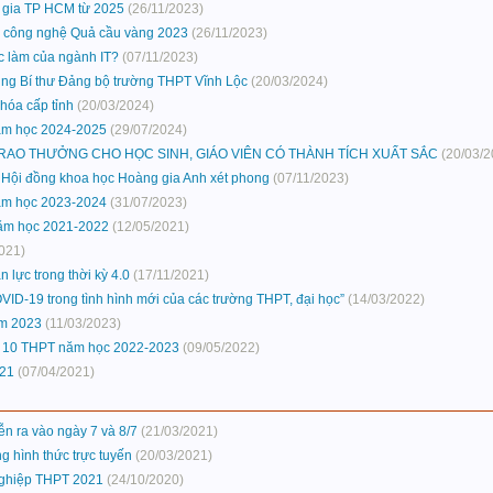
c gia TP HCM từ 2025
(26/11/2023)
ọc công nghệ Quả cầu vàng 2023
(26/11/2023)
ệc làm của ngành IT?
(07/11/2023)
ung Bí thư Đảng bộ trường THPT Vĩnh Lộc
(20/03/2024)
 hóa cấp tỉnh
(20/03/2024)
năm học 2024-2025
(29/07/2024)
TRAO THƯỞNG CHO HỌC SINH, GIÁO VIÊN CÓ THÀNH TÍCH XUẤT SẮC
(20/03/2
 do Hội đồng khoa học Hoàng gia Anh xét phong
(07/11/2023)
năm học 2023-2024
(31/07/2023)
năm học 2021-2022
(12/05/2021)
021)
lực trong thời kỳ 4.0
(17/11/2021)
VID-19 trong tình hình mới của các trường THPT, đại học”
(14/03/2022)
ăm 2023
(11/03/2023)
p 10 THPT năm học 2022-2023
(09/05/2022)
021
(07/04/2021)
ễn ra vào ngày 7 và 8/7
(21/03/2021)
g hình thức trực tuyến
(20/03/2021)
 nghiệp THPT 2021
(24/10/2020)