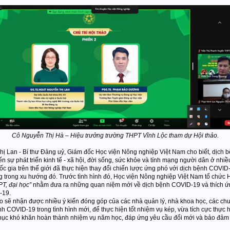
Cô Nguyễn Thị Hà – Hiệu trưởng trường THPT Vĩnh Lộc tham dự Hội thảo.
ị Lan - Bí thư Đảng uỷ, Giám đốc Học viện Nông nghiệp Việt Nam cho biết, dịch b
sự phát triển kinh tế - xã hội, đời sống, sức khỏe và tính mạng người dân ở nhiều
c gia trên thế giới đã thực hiện thay đổi chiến lược ứng phó với dịch bệnh COVI
 trong xu hướng đó. Trước tình hình đó, Học viện Nông nghiệp Việt Nam tổ chức H
T, đại học”
nhằm đưa ra những quan niệm mới về dịch bệnh COVID-19 và thích ứng
-19.
nhận được nhiều ý kiến đóng góp của các nhà quản lý, nhà khoa học, các chuyên
 COVID-19 trong tình hình mới, để thực hiện tốt nhiệm vụ kép, vừa tích cực thực 
hục khó khăn hoàn thành nhiệm vụ năm học, đáp ứng yêu cầu đổi mới và bảo đảm c