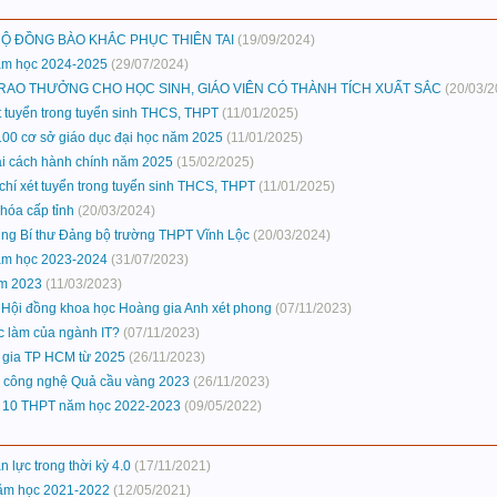
Ộ ĐỒNG BÀO KHẮC PHỤC THIÊN TAI
(19/09/2024)
năm học 2024-2025
(29/07/2024)
TRAO THƯỞNG CHO HỌC SINH, GIÁO VIÊN CÓ THÀNH TÍCH XUẤT SẮC
(20/03/2
t tuyển trong tuyển sinh THCS, THPT
(11/01/2025)
100 cơ sở giáo dục đại học năm 2025
(11/01/2025)
cải cách hành chính năm 2025
(15/02/2025)
chí xét tuyển trong tuyển sinh THCS, THPT
(11/01/2025)
 hóa cấp tỉnh
(20/03/2024)
ung Bí thư Đảng bộ trường THPT Vĩnh Lộc
(20/03/2024)
năm học 2023-2024
(31/07/2023)
ăm 2023
(11/03/2023)
 do Hội đồng khoa học Hoàng gia Anh xét phong
(07/11/2023)
ệc làm của ngành IT?
(07/11/2023)
c gia TP HCM từ 2025
(26/11/2023)
ọc công nghệ Quả cầu vàng 2023
(26/11/2023)
p 10 THPT năm học 2022-2023
(09/05/2022)
lực trong thời kỳ 4.0
(17/11/2021)
năm học 2021-2022
(12/05/2021)