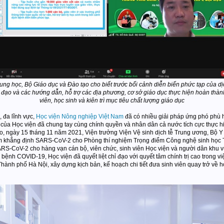
ung học, Bộ Giáo dục và Đào tạo cho biết trước bối cảnh diễn biến phức tạp củ
ỉ đạo và các hướng dẫn, hỗ trợ các địa phương, cơ sở giáo dục thực hiện hoàn th
viên, học sinh và kiên trì mục tiêu chất lượng giáo dục
 đa lĩnh vực,
Học viện Nông nghiệp Việt Nam
đã có nhiều giải pháp ứng phó phù 
 của Học viện đã chung tay cùng chính quyền và nhân dân cả nước tích cực thực h
 cao, ngày 15 tháng 11 năm 2021, Viện trưởng Viện Vệ sinh dịch tễ Trung ương, B
ệm khẳng định SARS-CoV-2 cho Phòng thí nghiệm Trọng điểm Công nghệ sinh học T
ARS-CoV-2 cho hàng vạn cán bộ, viên chức, sinh viên Học viện và người dân khu v
nh COVID-19, Học viện đã quyết liệt chỉ đạo với quyết tâm chính trị cao trong việ
nh phố Hà Nội, xây dựng kịch bản, kế hoạch chi tiết đưa sinh viên quay trở về h