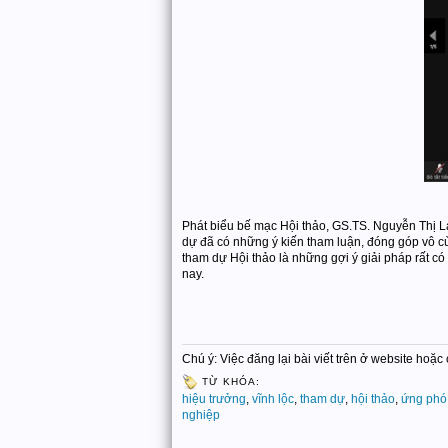
Phát biểu bế mạc Hội thảo, GS.TS. Nguyễn Thị La
dự đã có những ý kiến tham luận, đóng góp vô cù
tham dự Hội thảo là những gợi ý giải pháp rất c
nay.
Chú ý: Việc đăng lại bài viết trên ở website hoặ
TỪ KHÓA:
hiệu trưởng
,
vĩnh lộc
,
tham dự
,
hội thảo
,
ứng phó
nghiệp