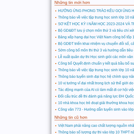
Những tin mới hơn
HƯỞNG ỨNG PHONG TRÀO KÊU GỌI ỦNG H
Thông báo về việc tập trung học sinh lớp 10 
SƠ KẾT HỌC KỲ I NĂM HỌC 2023-2024 VÀ 
Bộ GD&ĐT lưu ý chọn môn thứ 3 và tiêu chí xé
Bảng xếp hạng đại học Việt Nam công bố tốp 
Bộ GDĐT triển khai nhiệm vụ chuyển đổi số, 
Sớm công bố môn thi thứ 3 và hướng dẫn tiêu 
Lễ xuất quân dự thi Học sinh giỏi các môn văn
Công bố Quyết định chuẩn y kết quả bầu bổ s
Thông báo về việc tập trung học sinh lớp 10 
Thông báo tuyển sinh đại học hệ chính quy n
10 vị tướng vĩ đại nhất trong lịch sử thế giới
Tác động mạnh của AI có làm mất đi cơ hội vi
Đổi cấu trúc đề thi đánh giá năng lực ĐH Quố
10 nhà khoa học trẻ đoạt giải thưởng khoa h
Công văn 773 - Hướng dẫn tuyển sinh vào lớ
Những tin cũ hơn
Việt Nam phải nâng cao chất lượng nguồn nhân 
Thông báo số lượng dự thi vào lớp 10 THPT 