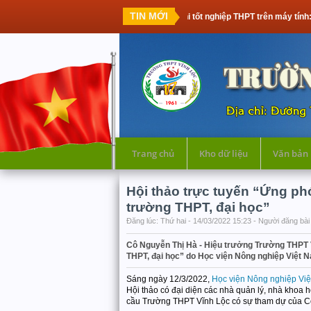
TIN MỚI
Thi tốt nghiệp THPT trên máy tính: Thế hệ học sinh 
Trang chủ
Kho dữ liệu
Văn bản
Hội thảo trực tuyến “Ứng ph
trường THPT, đại học”
Đăng lúc: Thứ hai - 14/03/2022 15:23 - Người đăng bài 
Cô Nguyễn Thị Hà - Hiệu trưởng Trường THPT V
THPT, đại học” do Học viện Nông nghiệp Việt 
Sáng ngày 12/3/2022,
Học viện Nông nghiệp Vi
Hội thảo có đại diện các nhà quản lý, nhà khoa h
cầu Trường THPT Vĩnh Lộc có sự tham dự của Cô