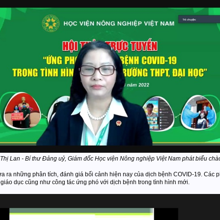
hị Lan - Bí thư Đảng uỷ, Giám đốc Học viện Nông nghiệp Việt Nam phát biểu ch
ưa ra những phân tích, đánh giá bối cảnh hiện nay của dịch bệnh COVID-19. Các p
giáo dục cũng như công tác ứng phó với dịch bệnh trong tình hình mới.