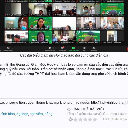
Các đại biểu tham dự Hội thảo trao đổi cùng các diễn giả
n - Bí thư Đảng uỷ, Giám đốc Học viện bày tỏ sự cảm ơn sâu sắc đến các diễn giả,
ng quý báu cho Hội thảo. Trên cơ sở nhận định, đánh giá bài học được đúc rút, các
ó ý nghĩa để các trường THPT, đại học tham khảo, vận dụng ứng phó với dịch bệnh
c các phương tiện truyền thông khác mà không ghi rõ nguồn http://thpt-vinhloc-tha
ĐÁNH GIÁ BÀI VIẾT
,
tình hình
,
đại học
,
học viện
,
nông
Tổng số điểm của bài viết là: 1 trong 1 đánh 
Click để đánh giá 