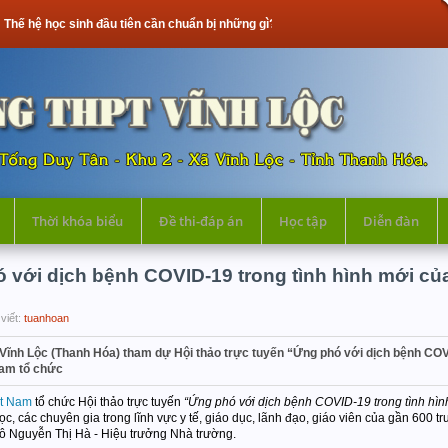
đầu tiên cần chuẩn bị những gì?
Thời khóa biểu
Đề thi-đáp án
Học tập
Diễn đàn
ó với dịch bệnh COVID-19 trong tình hình mới củ
viết:
tuanhoan
ĩnh Lộc (Thanh Hóa) tham dự Hội thảo trực tuyến “Ứng phó với dịch bệnh COVI
Nam tổ chức
ệt Nam
tổ chức Hội thảo trực tuyến
“Ứng phó với dịch bệnh COVID-19 trong tình hìn
ọc, các chuyên gia trong lĩnh vực y tế, giáo dục, lãnh đạo, giáo viên của gần 600 
 Nguyễn Thị Hà - Hiệu trưởng Nhà trường.