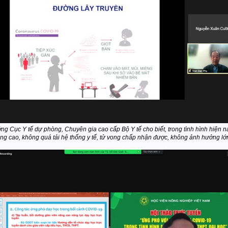
 Cục Y tế dự phòng, Chuyên gia cao cấp Bộ Y tế cho biết, trong tình hình hiện n
 cao, không quá tải hệ thống y tế, tử vong chấp nhận được, không ảnh hưởng lớn t