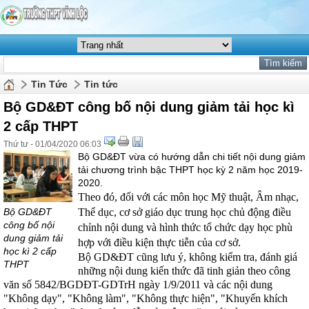
Tin Tức
Tin tức
Bộ GD&ĐT công bố nội dung giảm tải học kì
2 cấp THPT
Thứ tư - 01/04/2020 06:03
Bộ GD&ĐT vừa có hướng dẫn chi tiết nội dung giảm
tải chương trình bậc THPT học kỳ 2 năm học 2019-
2020.
Theo đó, đối với các môn học Mỹ thuật, Âm nhạc,
Bộ GD&ĐT
Thể dục, cơ sở giáo dục trung học chủ động điều
công bố nội
chỉnh nội dung và hình thức tổ chức dạy học phù
dung giảm tải
hợp với điều kiện thực tiễn của cơ sở.
học kì 2 cấp
Bộ GD&ĐT cũng lưu ý, không kiểm tra, đánh giá
THPT
những nội dung kiến thức đã tinh giản theo công
văn số 5842/BGDĐT-GDTrH ngày 1/9/2011 và các nội dung
"Không dạy", "Không làm", "Không thực hiện", "Khuyến khích