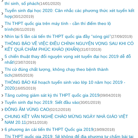
thí sinh, số phách
(14/01/2020)
Tuyển sinh đại học 2020: Cân nhắc các phương thức xét tuyển kết
hợp
(30/12/2019)
Thi THPT quốc gia trên máy tính - cần thí điểm theo lộ
trình
(06/11/2019)
Nhìn lại 5 lần cải tiến thi THPT quốc gia đầy “sóng gió”
(27/09/2019)
THÔNG BÁO VỀ VIỆC ĐIỀU CHỈNH NGUYỆN VỌNG SAU KHI CÓ
KẾT QUẢ CHẤM PHÚC KHẢO (KHẨN)
(31/07/2019)
5 chiến thuật thay đổi nguyện vọng xét tuyển đại học 2019 dễ đỗ
nhất!
(23/07/2019)
Thi cử đúng chất lượng, không chạy theo bệnh thành
tích
(28/05/2019)
THÔNG BÁO Kế hoạch tuyển sinh vào lớp 10 năm học 2019 -
2020
(16/05/2019)
Tăng cường giám sát kỳ thi THPT quốc gia 2019
(09/04/2019)
Tuyển sinh đại học 2019: Siết đầu vào
(30/01/2019)
ĐÔNG ẤM VÙNG CAO
(02/12/2018)
CHUNG KẾT VĂN NGHỆ CHÀO MỪNG NGÀY NHÀ GIÁO VIỆT
NAM 20.11
(29/11/2018)
6 phương án cải tiến thi THPT Quốc gia 2019
(19/09/2018)
Thi THPT quốc gia 2019: Sẽ không để địa phương tự chấm bài tại