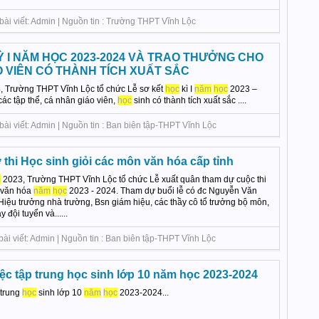
bài viết: Admin | Nguồn tin : Trường THPT Vĩnh Lộc
 I NĂM HỌC 2023-2024 VÀ TRAO THƯỞNG CHO
O VIÊN CÓ THÀNH TÍCH XUẤT SẮC
, Trường THPT Vĩnh Lộc tổ chức Lễ sơ kết
học
kì I
năm
học
2023 –
ác tập thể, cá nhân giáo viên,
học
sinh có thành tích xuất sắc ....
ài viết: Admin | Nguồn tin : Ban biên tập-THPT Vĩnh Lộc
 thi Học sinh giỏi các môn văn hóa cấp tỉnh
m
2023, Trường THPT Vĩnh Lộc tổ chức Lễ xuất quân tham dự cuộc thi
 văn hóa
năm
học
2023 - 2024. Tham dự buổi lễ có đc Nguyễn Văn
 Hiệu trưởng nhà trường, Bsn giám hiệu, các thầy cô tổ trưởng bộ môn,
y đội tuyển và......
ài viết: Admin | Nguồn tin : Ban biên tập-THPT Vĩnh Lộc
ệc tập trung học sinh lớp 10 năm học 2023-2024
 trung
học
sinh lớp 10
năm
học
2023-2024...