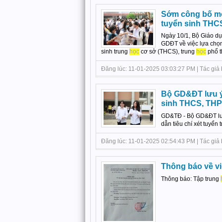
Sớm công bố môn
tuyển sinh THC
Ngày 10/1, Bộ Giáo d
GDĐT về việc lựa chọn,
sinh trung
học
cơ sở (THCS), trung
học
phổ t
Đăng lúc: 11-01-2025 03:03:27 PM | Tác giả
Bộ GD&ĐT lưu ý 
sinh THCS, TH
GD&TĐ - Bộ GD&ĐT lưu
dẫn tiêu chí xét tuyển 
Đăng lúc: 11-01-2025 02:54:43 PM | Tác giả b
Thông báo về vi
Thông báo: Tập trung