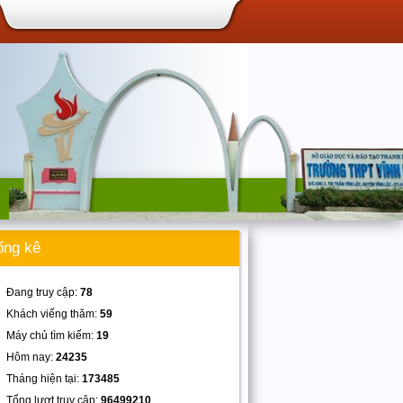
ống kê
Đang truy cập:
78
Khách viếng thăm:
59
Máy chủ tìm kiếm:
19
Hôm nay:
24235
Tháng hiện tại:
173485
Tổng lượt truy cập:
96499210