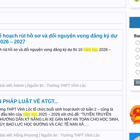
hoạch rút hồ sơ và đổi nguyện vọng đăng ký dự
Bạn
2026 – 2027
rút hồ sơ và đổi nguyện vọng đăng ký dự thi 10
năm
học
2026 –
bài viết: Admin | Nguồn tin : Trường THPT Vĩnh Lộc
PHÁP LUẬT VỀ ATGT...
ờng THPT Vĩnh Lộc tổ chức buổi sinh hoạt dưới cờ tuần 2 – cũng là
 đầu tiên của
năm
học
2025 – 2026 với chủ đề: “TUYÊN TRUYỀN
, HƯỚNG DẪN KỸ NĂNG LÁI XE GẮN MÁY AN TOÀN CHO HỌC SINH,
, BẠO LỰC HỌC ĐƯỜNG VÀ CÁC TỆ NẠN XÃ......
 bài viết: Hồng Phương | Nguồn tin : Trường THPT Vĩnh Lộc