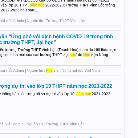
773/SGDĐT-KTKDCLGD của Sở GDĐT Thanh Hóa ngày 06/4/2022
 vào lớp 10 THPT
năm
học
2022-2023; Trường THPT Vĩnh Lộc thông
2022-2023 như sau:...
bài viết: Admin | Nguồn tin : Trường THPT Vĩnh Lộc
uyến “Ứng phó với dịch bệnh COVID-19 trong tình
c trường THPT, đại học”
ệu trưởng Trường THPT Vĩnh Lộc (Thanh Hóa) tham dự Hội thảo trực
g tình hình mới của các trường THPT, đại
học
” do
Học
viện Nông
ài viết: Admin | Nguồn tin :
Học
viện Nông nghiệp Việt Nam
ượng dự thi vào lớp 10 THPT năm học 2021-2022
thông báo số lượng hồ sơ dự thi vào lớp 10,
năm
học
2021-2022
bài viết: Admin | Nguồn tin : Trường THPT Vĩnh Lộc