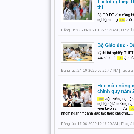
Thi tốt nghiệp 
thi
Bộ GD-ĐT vừa công bố 
nghiệp trung
học
phổ t
Đăng lúc: 08-03-2021 10:24:04 AM | Tác giả bài
Bộ Giáo dục - Đ
Kỳ thi tốt nghiệp THP
xác kết quả
học
tập c
Đăng lúc: 24-10-2020 05:22:47 PM | Tác giả bà
Học viện nông 
chính quy năm 
Học
viện Nông nghiệp 
nghiệp I) là trường đạ
viện tuyển sinh đại
họ
nhóm ngành/ngành đào tạo theo chương......
Đăng lúc: 17-06-2020 10:46:39 AM | Tác giả bà