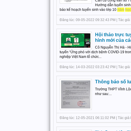
Căn cứ công văn số 
Hướng dẫn tuyển sinh
báo kế hoạch tuyển sinh vào lớp 10
năm
học
Đăng lúc: 09-05-2022 09:32:43 PM | Tác giả 
Hội thảo trực t
hình mới của cá
Cô Nguyễn Thị Hà - Hi
tuyến “Ứng phó với dịch bệnh COVID-19 tron
nghiệp Việt Nam tổ chức...
Đăng lúc: 14-03-2022 03:23:42 PM | Tác giả b
Thông báo số l
Trường THPT Vĩnh Lộc 
như sau:...
Đăng lúc: 12-05-2021 06:11:02 PM | Tác giả 