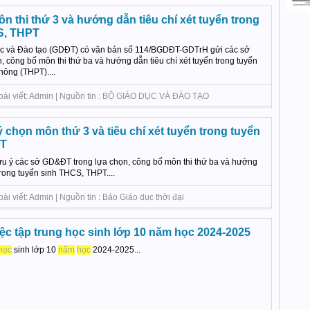
 thi thứ 3 và hướng dẫn tiêu chí xét tuyển trong
S, THPT
ục và Đào tạo (GDĐT) có văn bản số 114/BGDĐT-GDTrH gửi các sở
 công bố môn thi thứ ba và hướng dẫn tiêu chí xét tuyển trong tuyển
hông (THPT)....
 bài viết: Admin | Nguồn tin : BỘ GIÁO DỤC VÀ ĐÀO TẠO
chọn môn thứ 3 và tiêu chí xét tuyển trong tuyển
PT
 ý các sở GD&ĐT trong lựa chọn, công bố môn thi thứ ba và hướng
trong tuyển sinh THCS, THPT....
ài viết: Admin | Nguồn tin : Báo Giáo dục thời đại
ệc tập trung học sinh lớp 10 năm học 2024-2025
học
sinh lớp 10
năm
học
2024-2025...