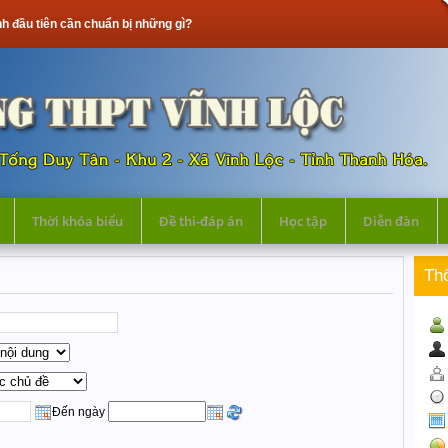
 chuẩn bị những gì?
Thời khóa biểu
Đề thi-đáp án
Học tập
Diễn đàn
Th
Đến ngày