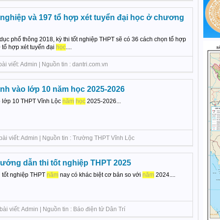
t nghiệp và 197 tổ hợp xét tuyển đại học ở chương
dục phổ thông 2018, kỳ thi tốt nghiệp THPT sẽ có 36 cách chọn tổ hợp
 tổ hợp xét tuyển đại
học
....
i viết: Admin | Nguồn tin : dantri.com.vn
inh vào lớp 10 năm học 2025-2026
o lớp 10 THPT Vĩnh Lộc
năm
học
2025-2026...
bài viết: Admin | Nguồn tin : Trường THPT Vĩnh Lộc
ướng dẫn thi tốt nghiệp THPT 2025
i tốt nghiệp THPT
năm
nay có khác biệt cơ bản so với
năm
2024....
ài viết: Admin | Nguồn tin : Báo điện tử Dân Trí