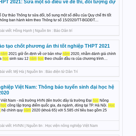
THPT 2021: Sửa một số điều về đề thi, đối tượng dự
Dự thảo Thông tư sửa đổi, bổ sung một số điều của Quy chế thi tốt
hông ban hành kèm theo Thông tư số 15/2020/TT-BGDĐT....
 viết: Hồng Hạnh | Nguồn tin : Báo Dân trí
ào tạo chốt phương án thi tốt nghiệp THPT 2021
T
năm
2021 giữ ổn định về cơ bản như
năm
2020, nhằm đánh giá chính
ủa
học
sinh sau 12
năm
học
theo chuẩn đầu ra của chương trình....
i viết: Mỹ Hà | Nguồn tin : Báo điện tử Dân Trí
nghiệp Việt Nam: Thông báo tuyển sinh đại học hệ
2020
Việt Nam - mã trường HVN (tên trước đây là trường Đại
học
Nông
i
học
công lập trọng điểm quốc gia, đa ngành, đóng tại TP. Hà Nội.
Học
c
hệ chính quy
năm
2020 (khoá 65) với 5.585 chỉ tiêu bao gồm 25
i viết: HVNN | Nguồn tin : Học viện nông nghiệp Việt Nam