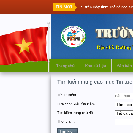
TIN MỚI
Thi tốt nghiệp THPT trên máy tính: Thế hệ học sinh đầu tiên cần
Trang chủ
Kho dữ liệu
Văn bản
Tìm kiếm nâng cao mục Tin tức
Từ tìm kiếm :
Lựa chọn kiểu tìm kiếm :
Tìm kiếm trong chủ đề :
Thời gian :