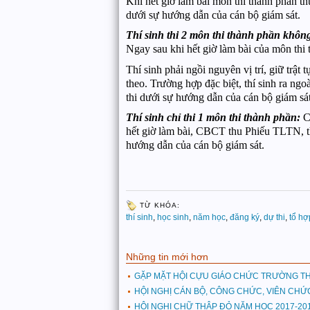
Khi hết giờ làm bài môn thi thành phần th
dưới sự hướng dẫn của cán bộ giám sát.
Thí sinh thi 2 môn thi thành phần không 
Ngay sau khi hết giờ làm bài của môn thi 
Thí sinh phải ngồi nguyên vị trí, giữ tr
theo. Trường hợp đặc biệt, thí sinh ra n
thi dưới sự hướng dẫn của cán bộ giám sát
Thí sinh chỉ thi 1 môn thi thành phần:
C
hết giờ làm bài, CBCT thu Phiếu TLTN, thu
hướng dẫn của cán bộ giám sát.
TỪ KHÓA:
thí sinh
,
học sinh
,
năm học
,
đăng ký
,
dự thi
,
tổ hợ
Những tin mới hơn
GẶP MẶT HỘI CỰU GIÁO CHỨC TRƯỜNG TH
HỘI NGHỊ CÁN BỘ, CÔNG CHỨC, VIÊN CHỨ
HỘI NGHỊ CHỮ THẬP ĐỎ NĂM HỌC 2017-20