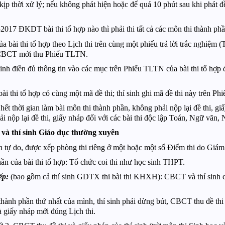
p thời xử lý; nếu không phát hiện hoặc để quá 10 phút sau khi phát đề 
2017 ĐKDT bài thi tổ hợp nào thì phải thi tất cả các môn thi thành phần
a bài thi tổ hợp theo Lịch thi trên cùng một phiếu trả lời trắc nghiệm 
, CBCT mới thu Phiếu TLTN.
nh điền đủ thông tin vào các mục trên Phiếu TLTN của bài thi tổ hợp 
ài thi tổ hợp có cùng một mã đề thi; thí sinh ghi mã đề thi này trên P
i hết thời gian làm bài môn thi thành phần, không phải nộp lại đề thi, g
i nộp lại đề thi, giấy nháp đối với các bài thi độc lập Toán, Ngữ văn,
o và thí sinh Giáo dục thường xuyên
h tự do, được xếp phòng thi riêng ở một hoặc một số Điểm thi do Gi
phần của bài thi tổ hợp: Tổ chức coi thi như học sinh THPT.
ếp:
(bao gồm cả thí sinh GDTX thi bài thi KHXH): CBCT và thí sinh có m
 thành phần thứ nhất của mình, thí sinh phải dừng bút, CBCT thu đề th
à giấy nháp mới đúng Lịch thi.