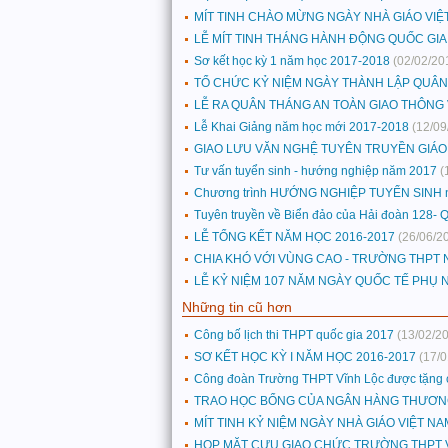
MÍT TINH CHÀO MỪNG NGÀY NHÀ GIÁO VIỆ
LỄ MÍT TINH THÁNG HÀNH ĐỘNG QUỐC GIA
Sơ kết học kỳ 1 năm học 2017-2018
(02/02/20
TỔ CHỨC KỶ NIỆM NGÀY THÀNH LẬP QUÂN 
LỄ RA QUÂN THÁNG AN TOÀN GIAO THÔNG 
Lễ Khai Giảng năm học mới 2017-2018
(12/09
GIAO LƯU VĂN NGHỆ TUYÊN TRUYỀN GIÁO
Tư vấn tuyển sinh - hướng nghiệp năm 2017
(
Chương trình HƯỚNG NGHIỆP TUYỂN SINH 
Tuyên truyền về Biển đảo của Hải đoàn 128- 
LỄ TỔNG KẾT NĂM HỌC 2016-2017
(26/06/2
CHIA KHÓ VỚI VÙNG CAO - TRƯỜNG THPT 
LỄ KỶ NIỆM 107 NĂM NGÀY QUỐC TẾ PHỤ N
Những tin cũ hơn
Công bố lịch thi THPT quốc gia 2017
(13/02/2
SƠ KẾT HỌC KỲ I NĂM HỌC 2016-2017
(17/
Công đoàn Trường THPT Vĩnh Lộc được tặng cờ
TRAO HỌC BỔNG CỦA NGÂN HÀNG THƯƠNG M
MÍT TINH KỶ NIỆM NGÀY NHÀ GIÁO VIỆT NA
HỌP MẶT CỰU GIAO CHỨC TRƯỜNG THPT 