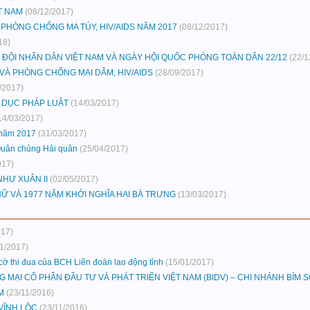
T NAM
(08/12/2017)
 PHÒNG CHỐNG MA TÚY, HIV/AIDS NĂM 2017
(08/12/2017)
18)
ĐỘI NHÂN DÂN VIỆT NAM VÀ NGÀY HỘI QUỐC PHÒNG TOÀN DÂN 22/12
(22/1
VÀ PHÒNG CHỐNG MẠI DÂM, HIV/AIDS
(28/09/2017)
/2017)
 DỤC PHÁP LUẬT
(14/03/2017)
14/03/2017)
năm 2017
(31/03/2017)
Quân chủng Hải quân
(25/04/2017)
017)
NHƯ XUÂN II
(02/05/2017)
Ữ VÀ 1977 NĂM KHỞI NGHĨA HAI BÀ TRƯNG
(13/03/2017)
017)
01/2017)
 thi đua của BCH Liên đoàn lao động tỉnh
(15/01/2017)
ẠI CỔ PHẦN ĐẦU TƯ VÀ PHÁT TRIỂN VIỆT NAM (BIDV) – CHI NHÁNH BỈM 
M
(23/11/2016)
VĨNH LỘC
(23/11/2016)