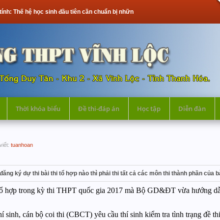
hế hệ học sinh đầu tiên cần chuẩn bị những gì?
Thời khóa biểu
Đề thi-đáp án
Học tập
Diễn đàn
viết:
tuanhoan
ng ký dự thi bài thi tổ hợp nào thì phải thi tất cả các môn thi thành phần của bà
hi tổ hợp trong kỳ thi THPT quốc gia 2017 mà Bộ GD&ĐT vừa hướng d
í sinh, cán bộ coi thi (CBCT) yêu cầu thí sinh kiểm tra tình trạng đề thi