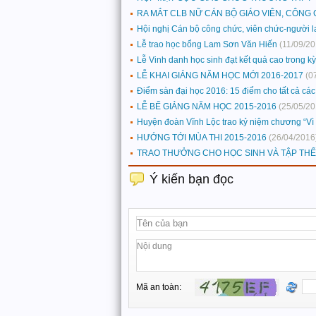
RA MẮT CLB NỮ CÁN BỘ GIÁO VIÊN, CÔNG
Hội nghị Cán bộ công chức, viên chức-người 
Lễ trao học bổng Lam Sơn Văn Hiến
(11/09/20
Lễ Vinh danh học sinh đạt kết quả cao trong k
LỄ KHAI GIẢNG NĂM HỌC MỚI 2016-2017
(0
Điểm sàn đại học 2016: 15 điểm cho tất cả các
LỄ BẾ GIẢNG NĂM HỌC 2015-2016
(25/05/20
Huyện đoàn Vĩnh Lộc trao kỷ niệm chương “Vì 
HƯỚNG TỚI MÙA THI 2015-2016
(26/04/2016
TRAO THƯỞNG CHO HỌC SINH VÀ TẬP THỂ
Ý kiến bạn đọc
Mã an toàn: