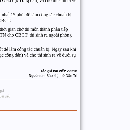
à Giáo dục công dân) và cho thí sinh ra về
ít nhất 15 phút để làm công tác chuẩn bị.
o CBCT.
thời gian chờ thi môn thành phần tiếp
TLTN cho CBCT; thí sinh ra ngoài phòng
hút để làm công tác chuẩn bị. Ngay sau khi
c công dân) và cho thí sinh ra về dưới sự
Tác giả bài viết:
Admin
Nguồn tin:
Báo điện tử Dân Trí
giá
bài viết