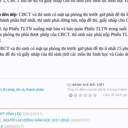
ứ 2, CBCT thu đề thi và giấy nháp của thí sinh (trừ môn thi Sinh học v
liên tiếp
: CBCT và thí sinh có mặt tại phòng thi trước giờ phát đề thi 
thành phần thứ nhất, thí sinh phải dừng bút, nộp đề thi, giấy nháp ch
ật tự, úp Phiếu TLTN xuống mặt bàn và bảo quản Phiếu TLTN trong suốt 
goài phòng thi phải được phép của CBCT, thí sinh này phải nộp Phiếu 
.
BCT và thí sinh có mặt tại phòng thi trước giờ phát đề thi ít nhất 15 p
 đề thi và giấy nháp của thí sinh (trừ các môn thi Sinh học và Giáo dụ
ĐÁNH GIÁ BÀI VIẾT
p
,
thì phải
,
tất cả
,
thành phần
Tổng số điểm của bài viết là: 0 trong 0 đánh 
Click để đánh giá 
PT VĨNH LỘC
(29/11/2017)
C, NGƯỜI LAO ĐỘNG NĂM HỌC 2017-2018
(28/09/2017)
18
(28/09/2017)