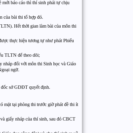
mới báo cáo thì thí sinh phải tự chịu
 của bài thi tổ hợp đó.
(TLTN). Hết thời gian làm bài của môn thi
được thực hiện tương tự như phát Phiếu
hiếu TLTN để theo dõi;
iấy nháp đối với môn thi Sinh học và Giáo
 Ngoại ngữ.
ám đốc sở GDĐT quyết định.
ặt tại phòng thi trước giờ phát đề thi ít
i và giấy nháp của thí sinh, sau đó CBCT