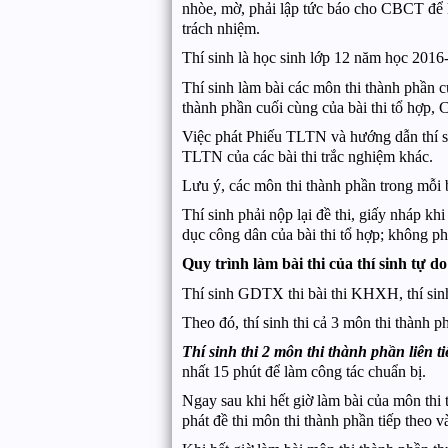
nhòe, mờ, phải lập tức báo cho CBCT để kị
trách nhiệm.
Thí sinh là học sinh lớp 12 năm học 2016-
Thí sinh làm bài các môn thi thành phần củ
thành phần cuối cùng của bài thi tổ hợp
Việc phát Phiếu TLTN và hướng dẫn thí si
TLTN của các bài thi trắc nghiệm khác.
Lưu ý, các môn thi thành phần trong mỗi b
Thí sinh phải nộp lại đề thi, giấy nháp kh
dục công dân của bài thi tổ hợp; không phả
Quy trình làm bài thi của thí sinh tự d
Thí sinh GDTX thi bài thi KHXH, thí sin
Theo đó, thí sinh thi cả 3 môn thi thành 
Thí sinh thi 2 môn thi thành phần liên ti
nhất 15 phút để làm công tác chuẩn bị.
Ngay sau khi hết giờ làm bài của môn thi
phát đề thi môn thi thành phần tiếp theo v