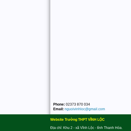
Phone:
02373 870 034
Email:
nguoivinhloc@gmail.com
Website Trường THPT VĨNH LỘC
Địa chỉ: Khu 2 - xã Vĩnh Lộc - tỉnh Thanh Hóa.