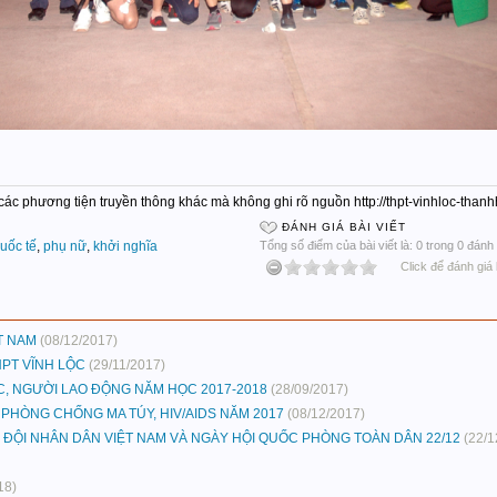
c các phương tiện truyền thông khác mà không ghi rõ nguồn http://thpt-vinhloc-tha
ĐÁNH GIÁ BÀI VIẾT
uốc tế
,
phụ nữ
,
khởi nghĩa
Tổng số điểm của bài viết là: 0 trong 0 đánh 
Click để đánh giá 
T NAM
(08/12/2017)
PT VĨNH LỘC
(29/11/2017)
C, NGƯỜI LAO ĐỘNG NĂM HỌC 2017-2018
(28/09/2017)
 PHÒNG CHỐNG MA TÚY, HIV/AIDS NĂM 2017
(08/12/2017)
ĐỘI NHÂN DÂN VIỆT NAM VÀ NGÀY HỘI QUỐC PHÒNG TOÀN DÂN 22/12
(22/1
18)