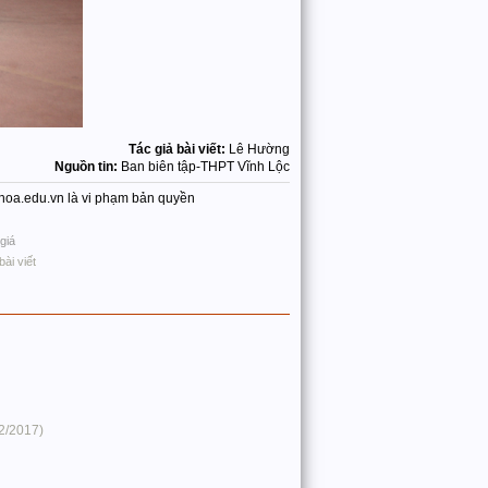
Tác giả bài viết:
Lê Hường
Nguồn tin:
Ban biên tập-THPT Vĩnh Lộc
nhhoa.edu.vn là vi phạm bản quyền
giá
bài viết
2/2017)