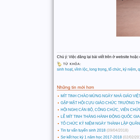
Chú ý: Việc đăng lại bài viết trên ở website hoặ
TỪ KHÓA:
sinh hoạt
,
vĩnh lộc
,
long trọng
,
tổ chức
,
kỷ niệm
,
q
Những tin mới hơn
MÍT TINH CHÀO MỪNG NGÀY NHÀ GIÁO VIỆ
GẶP MẶT HỘI CỰU GIÁO CHỨC TRƯỜNG TH
HỘI NGHỊ CÁN BỘ, CÔNG CHỨC, VIÊN CHỨ
LỄ MÍT TINH THÁNG HÀNH ĐỘNG QUỐC GIA
TỔ CHỨC KỶ NIỆM NGÀY THÀNH LẬP QUÂN 
Tin tư vấn tuyển sinh 2018
(09/04/2018)
Sơ kết học kỳ 1 năm học 2017-2018
(02/02/20