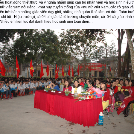
u hoạt động thiết thực và ý nghĩa nhằm giúp cán bộ nhân viên và học sinh hiểu t
 nữ Việt Nam nói riêng. Phát huy truyền thống của Phụ nữ Việt Nam, các cô giáo 
ên trở thành những giáo viên dạy giỏi, những nhà quản lí có tâm, có đức. Toàn trư
 chi bộ - Hiệu trưởng); có 04 cô giáo là tổ trưởng chuyên môn, có 04 cô giáo trình
Nhiều em liên tục đạt danh hiệu học sinh giỏi toàn diện…