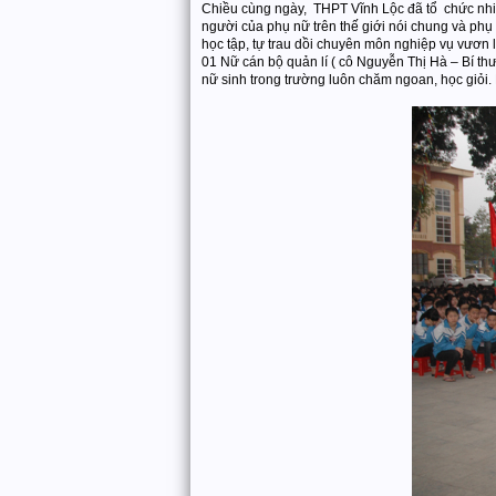
Chiều cùng ngày, THPT Vĩnh Lộc đã tổ chức nhiề
người của phụ nữ trên thế giới nói chung và phụ
học tập, tự trau dồi chuyên môn nghiệp vụ vươn l
01 Nữ cán bộ quản lí ( cô Nguyễn Thị Hà – Bí thư
nữ sinh trong trường luôn chăm ngoan, học giỏi. 