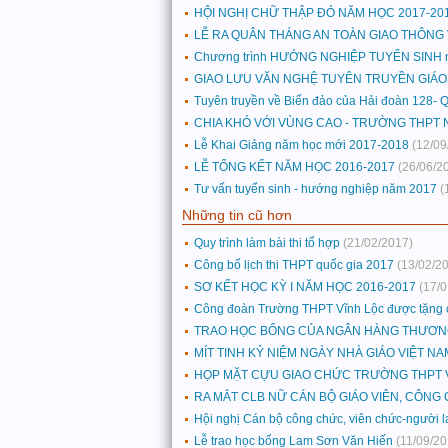
HỘI NGHỊ CHỮ THẬP ĐỎ NĂM HỌC 2017-20
LỄ RA QUÂN THÁNG AN TOÀN GIAO THÔNG 
Chương trình HƯỚNG NGHIỆP TUYỂN SINH 
GIAO LƯU VĂN NGHỆ TUYÊN TRUYỀN GIÁO
Tuyên truyền về Biển đảo của Hải đoàn 128- 
CHIA KHÓ VỚI VÙNG CAO - TRƯỜNG THPT 
Lễ Khai Giảng năm học mới 2017-2018
(12/09
LỄ TỔNG KẾT NĂM HỌC 2016-2017
(26/06/2
Tư vấn tuyển sinh - hướng nghiệp năm 2017
(
Những tin cũ hơn
Quy trình làm bài thi tổ hợp
(21/02/2017)
Công bố lịch thi THPT quốc gia 2017
(13/02/2
SƠ KẾT HỌC KỲ I NĂM HỌC 2016-2017
(17/
Công đoàn Trường THPT Vĩnh Lộc được tặng cờ
TRAO HỌC BỔNG CỦA NGÂN HÀNG THƯƠNG M
MÍT TINH KỶ NIỆM NGÀY NHÀ GIÁO VIỆT NA
HỌP MẶT CỰU GIAO CHỨC TRƯỜNG THPT 
RA MẮT CLB NỮ CÁN BỘ GIÁO VIÊN, CÔNG
Hội nghị Cán bộ công chức, viên chức-người 
Lễ trao học bổng Lam Sơn Văn Hiến
(11/09/20