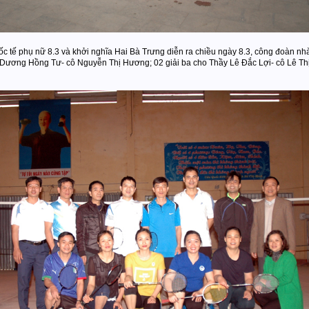
 tế phụ nữ 8.3 và khởi nghĩa Hai Bà Trưng diễn ra chiều ngày 8.3, công đoàn nhà
Dương Hồng Tư- cô Nguyễn Thị Hương; 02 giải ba cho Thầy Lê Đắc Lợi- cô Lê Thị 