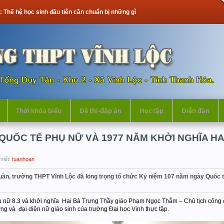
đầu tiên cần chuẩn bị những gì?
Thời khóa biểu
Đề thi-đáp án
Học tập
Diễn đàn
QUỐC TẾ PHỤ NỮ VÀ 1977 NĂM KHỞI NGHĨA HA
viết:
tuanhoan
 tuần, trường THPT Vĩnh Lộc đã long trọng tổ chức Kỷ niệm 107 năm ngày Quốc 
phụ nữ 8.3 và khởi nghĩa Hai Bà Trưng Thầy giáo Phạm Ngọc Thắm – Chủ tịch công 
ng và đại diện nữ giáo sinh của trường Đại học Vinh thực tập.