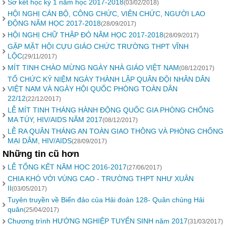
Sơ kết học kỳ 1 năm học 2017-2018
(03/02/2018)
HỘI NGHỊ CÁN BỘ, CÔNG CHỨC, VIÊN CHỨC, NGƯỜI LAO
ĐỘNG NĂM HỌC 2017-2018
(28/09/2017)
HỘI NGHỊ CHỮ THẬP ĐỎ NĂM HỌC 2017-2018
(28/09/2017)
GẶP MẶT HỘI CỰU GIÁO CHỨC TRƯỜNG THPT VĨNH
LỘC
(29/11/2017)
MÍT TINH CHÀO MỪNG NGÀY NHÀ GIÁO VIỆT NAM
(08/12/2017)
TỔ CHỨC KỶ NIỆM NGÀY THÀNH LẬP QUÂN ĐỘI NHÂN DÂN
VIỆT NAM VÀ NGÀY HỘI QUỐC PHÒNG TOÀN DÂN
22/12
(22/12/2017)
LỄ MÍT TINH THÁNG HÀNH ĐỘNG QUỐC GIA PHÒNG CHỐNG
MA TÚY, HIV/AIDS NĂM 2017
(08/12/2017)
LỄ RA QUÂN THÁNG AN TOÀN GIAO THÔNG VÀ PHÒNG CHỐNG
MẠI DÂM, HIV/AIDS
(28/09/2017)
Những tin cũ hơn
LỄ TỔNG KẾT NĂM HỌC 2016-2017
(27/06/2017)
CHIA KHÓ VỚI VÙNG CAO - TRƯỜNG THPT NHƯ XUÂN
II
(03/05/2017)
Tuyên truyền về Biển đảo của Hải đoàn 128- Quân chủng Hải
quân
(25/04/2017)
Chương trình HƯỚNG NGHIỆP TUYỂN SINH năm 2017
(31/03/2017)