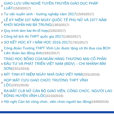
GIAO LƯU VĂN NGHỆ TUYÊN TRUYỀN GIÁO DỤC PHÁP
LUẬT
(15/03/2017)
Tư vấn tuyển sinh - hướng nghiệp năm 2017
(15/03/2017)
LỄ KỶ NIỆM 107 NĂM NGÀY QUỐC TẾ PHỤ NỮ VÀ 1977 NĂM
KHỞI NGHĨA HAI BÀ TRƯNG
(13/03/2017)
Quy trình làm bài thi tổ hợp
(22/02/2017)
Công bố lịch thi THPT quốc gia 2017
(13/02/2017)
SƠ KẾT HỌC KỲ I NĂM HỌC 2016-2017
(17/01/2017)
Công đoàn Trường THPT Vĩnh Lộc được tặng cờ thi đua của BCH
Liên đoàn lao động tỉnh
(15/01/2017)
TRAO HỌC BỔNG CỦA NGÂN HÀNG THƯƠNG MẠI CỔ PHẦN
ĐẦU TƯ VÀ PHÁT TRIỂN VIỆT NAM (BIDV) – CHI NHÁNH BỈM
SƠN
(23/11/2016)
MÍT TINH KỶ NIỆM NGÀY NHÀ GIÁO VIỆT NAM
(23/11/2016)
HỌP MẶT CỰU GIAO CHỨC TRƯỜNG THPT VĨNH
LỘC
(23/11/2016)
RA MẮT CLB NỮ CÁN BỘ GIÁO VIÊN, CÔNG CHỨC, NGƯỜI LAO
ĐỘNG HUYỆN VĨNH LỘC
(31/10/2016)
Hội nghị Cán bộ công chức, viên chức-người lao động
(24/09/2016)