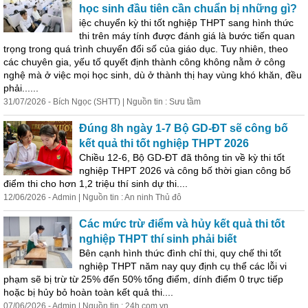
học
sinh
đầu tiên cần chuẩn bị những gì?
iệc chuyển kỳ thi tốt nghiệp THPT sang hình thức
thi trên máy tính được đánh giá là bước tiến quan
trọng trong quá trình chuyển đổi số của giáo dục. Tuy nhiên, theo
các chuyên gia, yếu tố quyết định thành công không nằm ở công
nghệ mà ở việc mọi học
sinh
, dù ở thành thị hay vùng khó khăn, đều
phải......
31/07/2026 - Bích Ngọc (SHTT) | Nguồn tin : Sưu tầm
Đúng 8h ngày 1-7 Bộ GD-ĐT sẽ công bố
kết quả thi tốt nghiệp THPT 2026
Chiều 12-6, Bộ GD-ĐT đã thông tin về kỳ thi tốt
nghiệp THPT 2026 và công bố thời gian công bố
điểm thi cho hơn 1,2 triệu
thí
sinh
dự thi....
12/06/2026 - Admin | Nguồn tin : An ninh Thủ đô
Các mức trừ điểm và hủy kết quả thi tốt
nghiệp THPT
thí
sinh
phải biết
Bên cạnh hình thức đình chỉ thi, quy chế thi tốt
nghiệp THPT năm nay quy định cụ thể các lỗi vi
phạm sẽ bị trừ từ 25% đến 50% tổng điểm, dính điểm 0 trực tiếp
hoặc bị hủy bỏ hoàn toàn kết quả thi....
07/06/2026 - Admin | Nguồn tin : 24h.com.vn