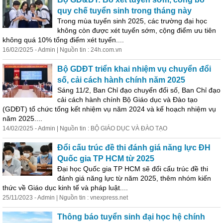
quy chế tuyển
sinh
trong tháng này
Trong mùa tuyển
sinh
2025, các trường đại học
không còn được xét tuyển sớm, cộng điểm ưu tiên
không quá 10% tổng điểm xét tuyển....
16/02/2025 - Admin | Nguồn tin : 24h.com.vn
Bộ GDĐT triển khai nhiệm vụ chuyển đổi
số, cải cách hành chính năm 2025
Sáng 11/2, Ban Chỉ đạo chuyển đổi số, Ban Chỉ đạo
cải cách hành chính Bộ Giáo dục và Đào tạo
(GDĐT) tổ chức tổng kết nhiệm vụ năm 2024 và kế hoạch nhiệm vụ
năm 2025....
14/02/2025 - Admin | Nguồn tin : BỘ GIÁO DỤC VÀ ĐÀO TẠO
Đổi cấu trúc đề thi đánh giá năng lực ĐH
Quốc gia TP HCM từ 2025
Đại học Quốc gia TP HCM sẽ đổi cấu trúc đề thi
đánh giá năng lực từ năm 2025, thêm nhóm kiến
thức về Giáo dục kinh tế và pháp luật....
25/11/2023 - Admin | Nguồn tin : vnexpress.net
Thông báo tuyển
sinh
đại học hệ chính