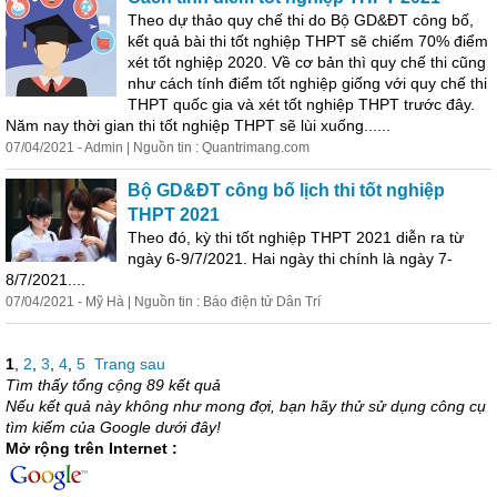
Theo dự thảo quy chế thi do Bộ GD&ĐT công bố,
kết quả bài thi tốt nghiệp THPT sẽ chiếm 70% điểm
xét tốt nghiệp 2020. Về cơ bản thì quy chế thi cũng
như cách tính điểm tốt nghiệp giống với quy chế thi
THPT quốc gia và xét tốt nghiệp THPT trước đây.
Năm nay thời gian thi tốt nghiệp THPT sẽ lùi xuống......
07/04/2021 - Admin | Nguồn tin : Quantrimang.com
Bộ GD&ĐT công bố lịch thi tốt nghiệp
THPT 2021
Theo đó, kỳ thi tốt nghiệp THPT 2021 diễn ra từ
ngày 6-9/7/2021. Hai ngày thi chính là ngày 7-
8/7/2021....
07/04/2021 - Mỹ Hà | Nguồn tin : Báo điện tử Dân Trí
1
,
2
,
3
,
4
,
5
Trang sau
Tìm thấy tổng cộng 89 kết quả
Nếu kết quả này không như mong đợi, bạn hãy thử sử dụng công cụ
tìm kiếm của Google dưới đây!
Mở rộng trên Internet :