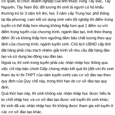
cơ quan, tổ chức doanh nghiệp của tỉnh thuộc vùng Tây Bắc, Tây
Nguyên, Tây Nam Bộ; đối tượng thí sinh là người có hộ khẩu
thường trú từ 3 năm trở lên, học 3 năm cấp Trung học phổ thông
tại địa phương; cam kết sử dụng sinh viên tốt nghiệp thì điểm trúng
tuyển có thể thấp hơn nhưng không thấp hơn quá 1 điểm so với
điểm trúng tuyển của chương trình, ngành đào tạo, tính theo thang
điểm 30 và không thấp hơn ngưỡng đảm bảo chất lượng theo quy
định của chương trình, ngành tuyển sinh. Chủ tịch UBND cấp tỉnh
đặt hàng phải chịu trách nhiệm giải trình về nhu cầu đặt hàng đào
tạo và sử dụng lao động sau đào tạo.
Ngoài ra, thí sinh trúng tuyển phải xác nhận nhập học thông qua
việc chỉ nộp bản chính Giấy chứng nhận kết quả thi (đối với thí sinh
tham dự kì thi THPT của năm tuyển sinh) vào cơ sở đào tạo theo
quy định của Quy chế này, trong thời hạn do cơ sở đào tạo quy
định.
Quá thời hạn này, thí sinh không xác nhận nhập học được hiểu là
từ chối nhập học và cơ sở đào tạo được xét tuyển thí sinh khác;
thí sinh đã xác nhận nhập học thì không được tham gia xét tuyển ở
các cơ sở đào tạo khác.