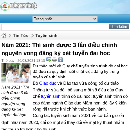
Tin Tức
Tuyển sinh
Năm 2021: Thí sinh được 3 lần điều chỉnh
nguyện vọng đăng ký xét tuyển đại học
Thứ bảy - 20/03/2021 18:15
Dự thảo mới về Quy chế tuyển sinh trình độ đại học
đã đưa ra quy định siết chặt việc đăng ký trúng
tuyển của thí sinh.
Bộ
Giáo dục
và Đào tạo vừa công bố dự thảo
Năm 2021: Thí
Thông tư sửa đổi, bổ sung một số điều của Quy
sinh được 3 lần
chế
tuyển sinh
trình độ đại học; tuyển sinh trình độ
điều chỉnh
cao đẳng ngành Giáo dục Mầm non, để lấy ý kiến
nguyện vọng
rộng rãi trước khi chính thức ban hành.
đăng ký xét
tuyển đại học
Công tác tuyển sinh năm 2021 về cơ bản giữ ổn
định như năm 2020, chỉ có một số thay đổi về mặt kỹ thuật nhằm
tạo thuận lợi hơn cho thí sinh.