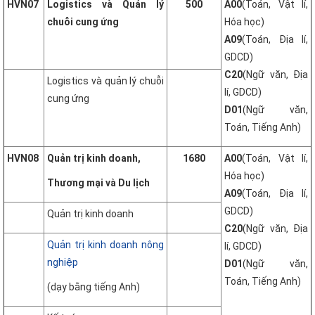
HVN07
Logistics và Quản lý
500
A00
(Toán, Vật lí,
chuỗi cung ứng
Hóa học)
A09
(Toán, Địa lí,
GDCD)
C20
(Ngữ văn, Địa
Logistics và quản lý chuỗi
lí, GDCD)
cung ứng
D01
(Ngữ văn,
Toán, Tiếng Anh)
HVN08
Quản trị kinh doanh,
1680
A00
(Toán, Vật lí,
Hóa học)
Thương mại và Du lịch
A09
(Toán, Địa lí,
GDCD)
Quản trị kinh doanh
C20
(Ngữ văn, Địa
Quản trị kinh doanh nông
lí, GDCD)
nghiệp
D01
(Ngữ văn,
Toán, Tiếng Anh)
(dạy bằng tiếng Anh)