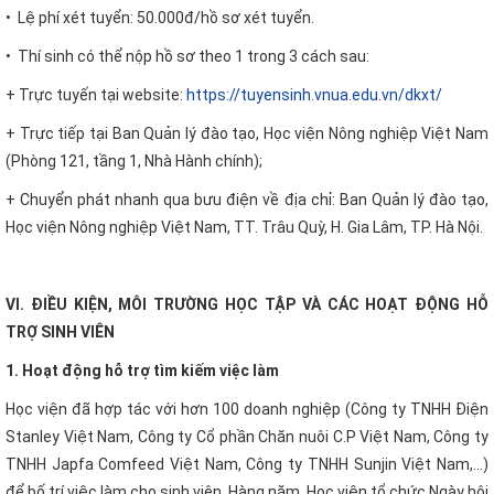
• Lệ phí xét tuyển: 50.000đ/hồ sơ xét tuyển.
• Thí sinh có thể nộp hồ sơ theo 1 trong 3 cách sau:
+ Trực tuyến tại website:
https://tuyensinh.vnua.edu.vn/dkxt/
+ Trực tiếp tại Ban Quản lý đào tạo, Học viện Nông nghiệp Việt Nam
(Phòng 121, tầng 1, Nhà Hành chính);
+ Chuyển phát nhanh qua bưu điện về địa chỉ: Ban Quản lý đào tạo,
Học viện Nông nghiệp Việt Nam, TT. Trâu Quỳ, H. Gia Lâm, TP. Hà Nội.
VI. ĐIỀU KIỆN, MÔI TRƯỜNG HỌC TẬP VÀ CÁC HOẠT ĐỘNG HỖ
TRỢ SINH VIÊN
1. Hoạt động hỗ trợ tìm kiếm việc làm
Học viện đã hợp tác với hơn 100 doanh nghiệp (Công ty TNHH Điện
Stanley Việt Nam, Công ty Cổ phần Chăn nuôi C.P Việt Nam, Công ty
TNHH Japfa Comfeed Việt Nam, Công ty TNHH Sunjin Việt Nam,...)
để bố trí việc làm cho sinh viên. Hàng năm, Học viện tổ chức Ngày hội