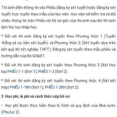
Thí sinh điền thông tin vào Phiếu đăng ký xét tuyển hoặc đăng ký xét
tuyển trực tuyến theo mẫu của Học viện. Học viện sẽ kiểm tra và đối
chiếu thông tin trên Phiếu với hồ sơ gốc của thí sinh sau khi thí sinh
làm thủ tục nhập học.
* Đối với thí sinh đăng ký xét tuyển theo Phương thức 1 (Tuyển
thẳng và ưu tiên xét tuyển) và Phương thức 2 (Xét tuyển dựa trên
kết quả thi tốt nghiệp THPT): Đăng ký xét tuyển theo mẫu phiếu và
hướng dẫn của Bộ GD&ĐT.
* Đối với thí sinh đăng ký xét tuyển theo Phương thức 3 (Xét học
bạ)
PHIẾU 1-1
(Đợt 1),
PHIẾU 1-2
(Đợt 2).
* Đối với thí sinh đăng ký xét tuyển theo Phương thức 4 (Xét kết
hợp)
PHIẾU 1-1KH
(Đợt 1),
PHIẾU 1-2KH
(Đợt 2).
3. Học phí, lệ phí và cách thức nộp hồ sơ
• Học phí được thực hiện theo lộ trình và quy định của Nhà nước
(
Phụ lục 2
).