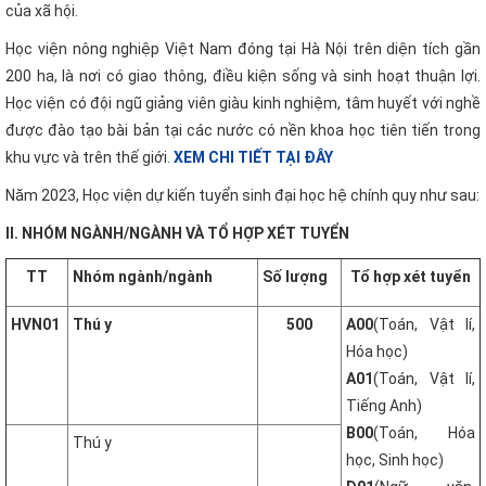
của xã hội.
Học viện nông nghiệp Việt Nam đóng tại Hà Nội trên diện tích gần
200 ha, là nơi có giao thông, điều kiện sống và sinh hoạt thuận lợi.
Học viện có đội ngũ giảng viên giàu kinh nghiệm, tâm huyết với nghề
được đào tạo bài bản tại các nước có nền khoa học tiên tiến trong
khu vực và trên thế giới.
XEM CHI TIẾT TẠI ĐÂY
Năm 2023, Học viện dự kiến tuyển sinh đại học hệ chính quy như sau:
II. NHÓM NGÀNH/NGÀNH VÀ TỔ HỢP XÉT TUYỂN
TT
Nhóm ngành/ngành
Số lượng
Tổ hợp xét tuyển
HVN01
Thú y
500
A00
(Toán, Vật lí,
Hóa học)
A01
(Toán, Vật lí,
Tiếng Anh)
B00
(Toán, Hóa
Thú y
học, Sinh học)