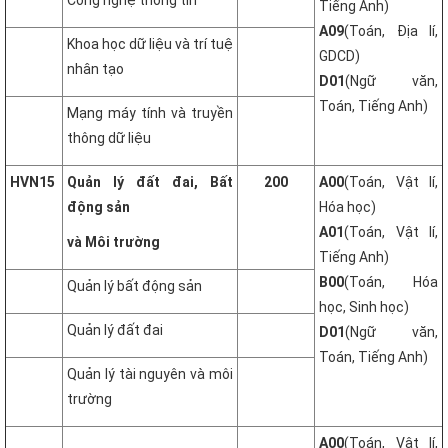
Công nghệ thông tin
Tiếng Anh)
A09
(Toán, Địa lí,
Khoa học dữ liệu và trí tuệ
GDCD)
nhân tạo
D01
(Ngữ văn,
Toán, Tiếng Anh)
Mạng máy tính và truyền
thông dữ liệu
HVN15
Quản lý đất đai, Bất
200
A00
(Toán, Vật lí,
động sản
Hóa học)
A01
(Toán, Vật lí,
và Môi trường
Tiếng Anh)
B00
(Toán, Hóa
Quản lý bất động sản
học, Sinh học)
Quản lý đất đai
D01
(Ngữ văn,
Toán, Tiếng Anh)
Quản lý tài nguyên và môi
trường
A00
(Toán, Vật lí,