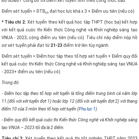
Bộ GD&ĐT công bố thì điểm xét tuyển tính theo công thức sau:
Điểm xét tuyển = ĐTB
đạt học lực khá x 3 + Điểm ưu tiên (nếu có)
cn
* Tiêu chí 2:
Xét tuyển theo kết quả học tập THPT (học bạ) kết hợp
với kết quả cuộc thi Kiến thức Công nghệ và Khởi nghiệp sáng tạo
VNUA - 2023, cộng điểm ưu tiên (nếu có). Tiêu chí này điểm nộp hồ
sơ xét tuyển phải đạt từ
21-23
điểm trở lên tùy ngành.
Điểm xét tuyển = Điểm học tập theo tổ hợp xét tuyển + Điểm quy đổi
kết quả cuộc thi Kiến thức Công nghệ và Khởi nghiệp sáng tạo VNUA
- 2023+ điểm ưu tiên (nếu có).
Trong đó:
-
Điểm học tập theo tổ hợp xét tuyển là tổng điểm trung bình cả năm lớp
11 (đối với xét tuyển đợt 1) hoặc lớp 12 (đối với xét tuyển đợt 2) với thang
điểm 10 của 3 môn theo tổ hợp xét tuyển (
Phụ lục 1
)
- Điểm quy đổi kết quả cuộc thi Kiến thức Công nghệ và Khởi nghiệp sáng
tạo VNUA – 2023 tối đa là 2 điểm.
Tiêu chí 3:
Xét tuyển theo kết quả thi tốt nghiệp THPT năm 2023