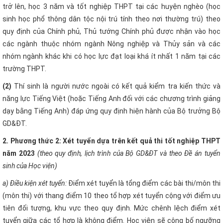
trở lên, học 3 năm và tốt nghiệp THPT tại các huyện nghèo (học
sinh học phổ thông dân tộc nội trú tính theo nơi thường trú) theo
quy định của Chính phủ, Thủ tướng Chính phủ được nhận vào học
các ngành thuộc nhóm ngành Nông nghiệp và Thủy sản và các
nhóm ngành khác khi có học lực đạt loại khá ít nhất 1 năm tại các
trường THPT.
(2)
Thí sinh là người nước ngoài có kết quả kiểm tra kiến thức và
năng lực Tiếng Việt (hoặc Tiếng Anh đối với các chương trình giảng
dạy bằng Tiếng Anh) đáp ứng quy định hiện hành của Bộ trưởng Bộ
GD&ĐT.
2. Phương thức 2: Xét tuyển dựa trên kết quả thi tốt nghiệp THPT
năm 2023
(theo quy định, lịch trình của Bộ GD&ĐT và theo Đề án tuyển
sinh của Học viện)
a) Điều kiện xét tuyển:
Điểm xét tuyển là tổng điểm các bài thi/môn thi
(môn thi) với thang điểm 10 theo tổ hợp xét tuyển cộng với điểm ưu
tiên đối tượng, khu vực theo quy định. Mức chênh lệch điểm xét
tuyển giữa các tổ hợp là không điểm. Học viện sẽ công bố ngưỡng