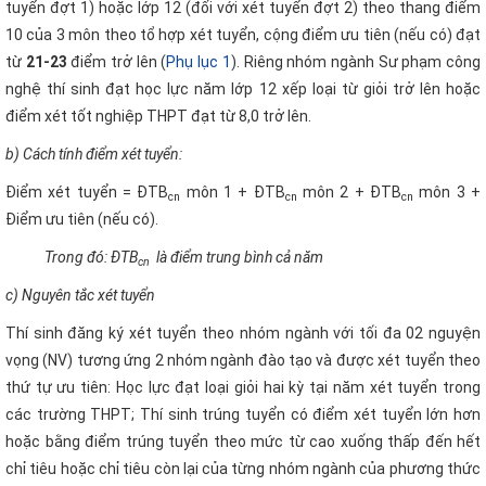
tuyển đợt 1) hoặc lớp 12 (đối với xét tuyển đợt 2) theo thang điểm
10 của 3 môn theo tổ hợp xét tuyển, cộng điểm ưu tiên (nếu có) đạt
từ
21-23
điểm trở lên (
Phụ lục 1
). Riêng nhóm ngành Sư phạm công
nghệ thí sinh đạt học lực năm lớp 12 xếp loại từ giỏi trở lên hoặc
điểm xét tốt nghiệp THPT đạt từ 8,0 trở lên.
b) Cách tính điểm xét tuyển:
Điểm xét tuyển = ĐTB
môn 1 + ĐTB
môn 2 + ĐTB
môn 3 +
cn
cn
cn
Điểm ưu tiên (nếu có).
Trong đó: ĐTB
là điểm trung bình cả năm
cn
c)
Nguyên tắc xét tuyển
Thí sinh đăng ký xét tuyển theo nhóm ngành với tối đa 02 nguyện
vọng (NV) tương ứng 2 nhóm ngành đào tạo và được xét tuyển theo
thứ tự ưu tiên: Học lực đạt loại giỏi hai kỳ tại năm xét tuyển trong
các trường THPT; Thí sinh trúng tuyển có điểm xét tuyển lớn hơn
hoặc bằng điểm trúng tuyển theo mức từ cao xuống thấp đến hết
chỉ tiêu hoặc chỉ tiêu còn lại của từng nhóm ngành của phương thức