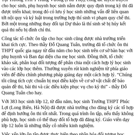
cho học sinh, phụ huynh học sinh nắm được quy định trong kỳ thi đã
được triển khai; trong đó có lưu ý học sinh những vấn đề liên quan
tới nội quy và kỷ luật trong trường hợp thí sinh vi phạm quy chế thi.
Bởi một trong những thay đổi tại Dự thảo là thí sinh sẽ bị hủy kết
quả thi nếu bị đình chỉ thi.
Công tác tổ chức ôn tập cho học sinh cũng được nhà trường triển
khai tích cực. Theo thầy Đỗ Quang Tuân, trường đã tổ chức ôn thi
THPT quốc gia ngay từ đầu năm cho học sinh trên cơ sở bàn bạc với
phụ huynh và Ban đại diện cha mẹ học sinh. Đồng thời, tổ chức
khảo sát, phân loại đối tượng để phân chia một cách hợp lý học sinh
vào các lớp học thêm. Thường xuyên rút kinh nghiệm từ phía giáo
viên để điều chỉnh phương pháp giảng dạy một cách hợp lý. “Chúng
tôi cũng tích cực chuẩn bị mọi điều kiện về cơ sở vật chất để bảo
quản đề thi, bài thi và các điều kiện phục vụ cho kỳ thi” - thầy Đỗ
Quang Tuân cho hay.
Với 383 học sinh lớp 12, từ đầu năm, học sinh Trường THPT Phúc
Lợi (Long Biên, Hà Nội) đã được nhà trường cho đăng ký các tổ hợp
để định hướng ôn thi tốt nhất. Trong quá trình ôn tập, nếu thấy không
phù hợp, học sinh có thể thay đổi tổ hợp đã đăng ký. Giáo viên dạy
lớp 12 luôn là những thầy cô nhiều kinh nghiệm.
Việc xếp lớp ôn tập được thực hiện theo phân hóa đối tượng học