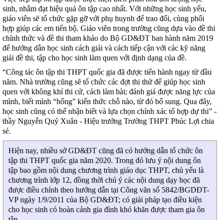
sinh, nhằm đạt hiệu quả ôn tập cao nhất. Với những học sinh yếu,
giáo viên sẽ tổ chức gặp gỡ với phụ huynh để trao đổi, cùng phối
hợp giúp các em tiến bộ. Giáo viên trong trường cũng dựa vào đề thi
chính thức và đề thi tham khảo do Bộ GD&ĐT ban hành năm 2019
để hướng dẫn học sinh cách giải và cách tiếp cận với các kỹ năng
giải đề thi, tập cho học sinh làm quen với định dạng của đề.
“Công tác ôn tập thi THPT quốc gia đã được tiến hành ngay từ đầu
năm. Nhà trường cũng sẽ tổ chức các đợt thi thử để giúp học sinh
quen với không khí thi cử, cách làm bài; đánh giá được năng lực của
mình, biết mình “hổng” kiến thức chỗ nào, từ đó bổ sung. Qua đây,
học sinh cũng có thể nhận biết và lựa chọn chính xác tổ hợp dự thi” -
thầy Nguyễn Quý Xuân - Hiệu trưởng Trường THPT Phúc Lợi chia
sẻ.
Hiện nay, nhiều sở GD&ĐT cũng đã có hướng dẫn tổ chức ôn
tập thi THPT quốc gia năm 2020. Trong đó lưu ý nội dung ôn
tập bao gồm nội dung chương trình giáo dục THPT, chủ yếu là
chương trình lớp 12, đồng thời chú ý các nội dung dạy học đã
được điều chỉnh theo hướng dẫn tại Công văn số 5842/BGDĐT-
VP ngày 1/9/2011 của Bộ GD&ĐT; có giải pháp tạo điều kiện
cho học sinh có hoàn cảnh gia đình khó khăn được tham gia ôn
tập.