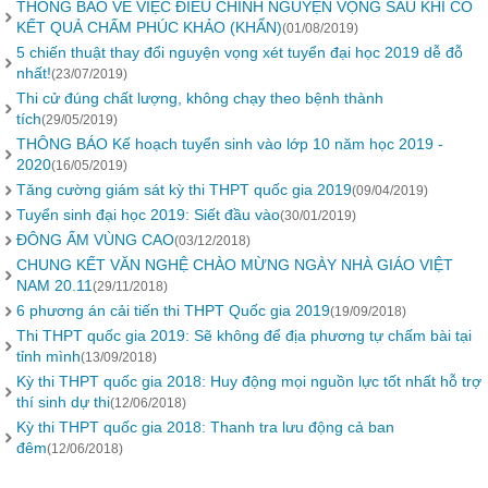
THÔNG BÁO VỀ VIỆC ĐIỀU CHỈNH NGUYỆN VỌNG SAU KHI CÓ
KẾT QUẢ CHẤM PHÚC KHẢO (KHẨN)
(01/08/2019)
5 chiến thuật thay đổi nguyện vọng xét tuyển đại học 2019 dễ đỗ
nhất!
(23/07/2019)
Thi cử đúng chất lượng, không chạy theo bệnh thành
tích
(29/05/2019)
THÔNG BÁO Kế hoạch tuyển sinh vào lớp 10 năm học 2019 -
2020
(16/05/2019)
Tăng cường giám sát kỳ thi THPT quốc gia 2019
(09/04/2019)
Tuyển sinh đại học 2019: Siết đầu vào
(30/01/2019)
ĐÔNG ẤM VÙNG CAO
(03/12/2018)
CHUNG KẾT VĂN NGHỆ CHÀO MỪNG NGÀY NHÀ GIÁO VIỆT
NAM 20.11
(29/11/2018)
6 phương án cải tiến thi THPT Quốc gia 2019
(19/09/2018)
Thi THPT quốc gia 2019: Sẽ không để địa phương tự chấm bài tại
tỉnh mình
(13/09/2018)
Kỳ thi THPT quốc gia 2018: Huy động mọi nguồn lực tốt nhất hỗ trợ
thí sinh dự thi
(12/06/2018)
Kỳ thi THPT quốc gia 2018: Thanh tra lưu động cả ban
đêm
(12/06/2018)