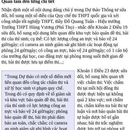
Quan tâm đến từng chi tiết
Nhận định một số nội dung đáng chú ý trong Dự thảo Thông tư sửa
đổi, bổ sung một số điều của Quy chế thi THPT quốc gia và xét
công nhận tốt nghiệp THPT, thầy Đỗ Quang Tuân - Hiệu trưởng
Trường THPT Hùng Vương (Phú Thọ) - nhắc đến Khoản 2 Điều 19
sửa đổi, bổ sung nội dung liên quan đến khu vực bảo quản đề thi, bài
thi của thí sinh; cụ thể: Có lực lượng công an trực và bảo vệ 24
giờ/ngày; có camera an ninh giám sát ghi hình các hoạt động tại
phòng 24 giờ/ngày; có công an trực, bảo vệ 24 giờ/ngày; có 1 cán bộ
của trường đại học, cao đẳng trực tại phòng trong suốt thời gian đề
thi, bài thi được lưu tại điểm thi...;
Khoản 1 Điều 23 được sửa
đổi, bổ sung liên quan tới
"Trong Dự thảo có một số điểm mới
việc chấm thi: Việc chấm
liên quan đến công tác chấm thi và
thi tại mỗi hội đồng thi
xử lý học sinh vi phạm quy chế.
được thực hiện tại không
Trong đó có quy định về tổ giám sát
quá 2 khu vực; nơi chấm
và khu vực bảo quản đề thi, bài thi
thi, chấm kiểm tra bài thi tự
của thí sinh có lực lượng công an
luận và nơi bảo quản bài thi
trực và bảo vệ 24 giờ/ngày; phòng
tự luận được bố trí gần
bảo quản đề thi, bài thi phải đảm
nhau; bài thi trắc nghiệm
bảo an toàn, chắc chắn; có camera
được lưu trữ tại phòng xử
an ninh giám sát ghi hình các hoạt