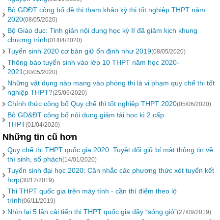
Bộ GDĐT công bố đề thi tham khảo kỳ thi tốt nghiệp THPT năm
2020
(08/05/2020)
Bộ Giáo dục: Tinh giản nội dung học kỳ II đã giảm kịch khung
chương trình
(01/04/2020)
Tuyển sinh 2020 cơ bản giữ ổn định như 2019
(08/05/2020)
Thông báo tuyển sinh vào lớp 10 THPT năm học 2020-
2021
(30/05/2020)
Những vật dụng nào mang vào phòng thi là vi phạm quy chế thi tốt
nghiệp THPT?
(25/06/2020)
Chính thức công bố Quy chế thi tốt nghiệp THPT 2020
(05/06/2020)
Bộ GD&ĐT công bố nội dung giảm tải học kì 2 cấp
THPT
(01/04/2020)
Những tin cũ hơn
Quy chế thi THPT quốc gia 2020: Tuyệt đối giữ bí mật thông tin về
thí sinh, số phách
(14/01/2020)
Tuyển sinh đại học 2020: Cân nhắc các phương thức xét tuyển kết
hợp
(30/12/2019)
Thi THPT quốc gia trên máy tính - cần thí điểm theo lộ
trình
(06/11/2019)
Nhìn lại 5 lần cải tiến thi THPT quốc gia đầy “sóng gió”
(27/09/2019)