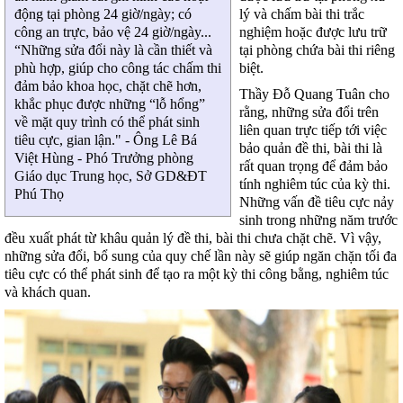
lý và chấm bài thi trắc
động tại phòng 24 giờ/ngày; có
nghiệm hoặc được lưu trữ
công an trực, bảo vệ 24 giờ/ngày...
tại phòng chứa bài thi riêng
“Những sửa đổi này là cần thiết và
biệt.
phù hợp, giúp cho công tác chấm thi
đảm bảo khoa học, chặt chẽ hơn,
Thầy Đỗ Quang Tuân cho
khắc phục được những “lỗ hổng”
rằng, những sửa đổi trên
về mặt quy trình có thể phát sinh
liên quan trực tiếp tới việc
tiêu cực, gian lận." - Ông Lê Bá
bảo quản đề thi, bài thi là
Việt Hùng - Phó Trưởng phòng
rất quan trọng để đảm bảo
Giáo dục Trung học, Sở GD&ĐT
tính nghiêm túc của kỳ thi.
Phú Thọ
Những vấn đề tiêu cực nảy
sinh trong những năm trước
đều xuất phát từ khâu quản lý đề thi, bài thi chưa chặt chẽ. Vì vậy,
những sửa đổi, bổ sung của quy chế lần này sẽ giúp ngăn chặn tối đa
tiêu cực có thể phát sinh để tạo ra một kỳ thi công bằng, nghiêm túc
và khách quan.