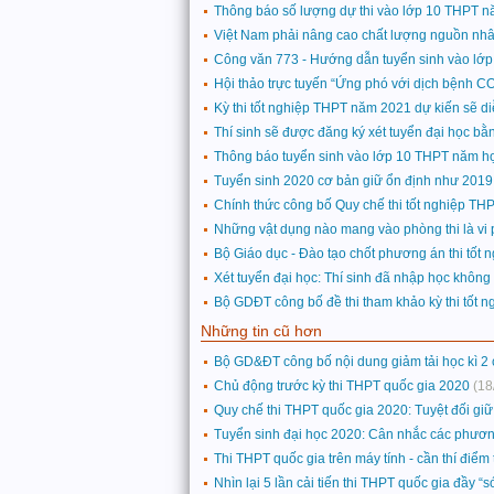
Thông báo số lượng dự thi vào lớp 10 THPT 
Việt Nam phải nâng cao chất lượng nguồn nhân 
Công văn 773 - Hướng dẫn tuyển sinh vào lớ
Hội thảo trực tuyến “Ứng phó với dịch bệnh CO
Kỳ thi tốt nghiệp THPT năm 2021 dự kiến sẽ di
Thí sinh sẽ được đăng ký xét tuyển đại học bằn
Thông báo tuyển sinh vào lớp 10 THPT năm h
Tuyển sinh 2020 cơ bản giữ ổn định như 2019
Chính thức công bố Quy chế thi tốt nghiệp TH
Những vật dụng nào mang vào phòng thi là vi 
Bộ Giáo dục - Đào tạo chốt phương án thi tốt
Xét tuyển đại học: Thí sinh đã nhập học khôn
Bộ GDĐT công bố đề thi tham khảo kỳ thi tốt
Những tin cũ hơn
Bộ GD&ĐT công bố nội dung giảm tải học kì 2
Chủ động trước kỳ thi THPT quốc gia 2020
(18
Quy chế thi THPT quốc gia 2020: Tuyệt đối giữ b
Tuyển sinh đại học 2020: Cân nhắc các phương
Thi THPT quốc gia trên máy tính - cần thí điểm t
Nhìn lại 5 lần cải tiến thi THPT quốc gia đầy “s