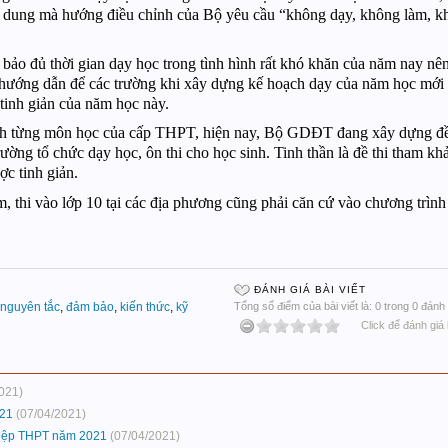
ội dung mà hướng điều chỉnh của Bộ yêu cầu “không dạy, không làm, k
 bảo đủ thời gian dạy học trong tình hình rất khó khăn của năm nay nê
 hướng dẫn để các trường khi xây dựng kế hoạch dạy của năm học mới c
 tinh giản của năm học này.
nh từng môn học của cấp THPT, hiện nay, Bộ GDĐT đang xây dựng đề
ường tổ chức dạy học, ôn thi cho học sinh. Tinh thần là đề thi tham kh
ợc tinh giản.
m, thi vào lớp 10 tại các địa phương cũng phải căn cứ vào chương trình 
ĐÁNH GIÁ BÀI VIẾT
nguyên tắc
,
đảm bảo
,
kiến thức
,
kỹ
Tổng số điểm của bài viết là: 0 trong 0 đánh 
Click để đánh giá 
021)
021
(07/04/2021)
ghiệp THPT năm 2021
(07/04/2021)