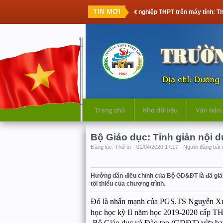
TIN MỚI
Thi tốt nghiệp THPT trên máy tính: Thế hệ học si
Trang chủ
Kho dữ liệu
Văn bản
Bộ Giáo dục: Tinh giản nội d
Đăng lúc: Thứ tư - 01/04/2020 17:17 - Người đăng bài 
Hướng dẫn điều chỉnh của Bộ GD&ĐT là đã giảm 
tối thiểu của chương trình.
Đó là nhấn mạnh của PGS.TS Nguyễn Xuân
học học kỳ II năm học 2019-2020 cấp 
Bộ Giáo dục và Đào tạo (GDĐT) vừa ban 