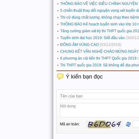
THÔNG BÁO VỀ VIỆC ĐIỀU CHỈNH NGUYỆN
5 chiến thuật thay đổi nguyện vọng xét tuyển đ
Thi cử đúng chất lượng, không chạy theo bệnh 
THÔNG BÁO Kế hoạch tuyển sinh vào lớp 10 
Tăng cường giám sát kỳ thi THPT quốc gia 20
Tuyển sinh đại học 2019: Siết đầu vào
(30/01/
ĐÔNG ẤM VÙNG CAO
(03/12/2018)
CHUNG KẾT VĂN NGHỆ CHÀO MỪNG NGÀY N
6 phương án cải tiến thi THPT Quốc gia 2019
Thi THPT quốc gia 2019: Sẽ không để địa phươ
Ý kiến bạn đọc
Mã an toàn: