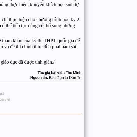
hông thực hiện; khuyến khích học sinh tự
n chỉ thực hiện cho chương trình học kỳ 2
ó thể tiếp tục củng cố, bổ sung những
 tham khảo của kỳ thi THPT quốc gia để
ảo và đề thi chính thức đều phải bám sát
giáo dục đã được tinh giản./.
Tác giả bài viết:
Thu Minh
Nguồn tin:
Báo điện tử Dân Trí
giá
bài viết