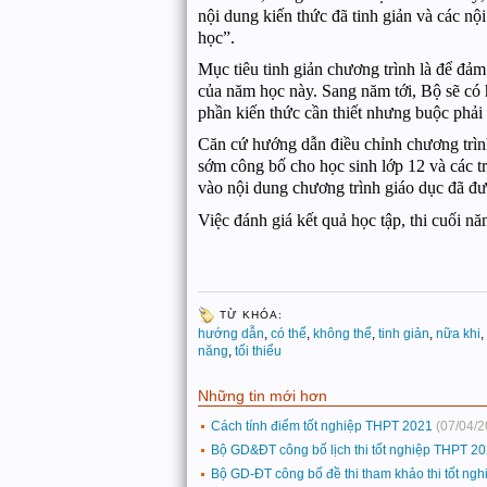
nội dung kiến thức đã tinh giản và các n
học”.
Mục tiêu tinh giản chương trình là để đảm
của năm học này. Sang năm tới, Bộ sẽ có
phần kiến thức cần thiết nhưng buộc phải
Căn cứ hướng dẫn điều chỉnh chương trì
sớm công bố cho học sinh lớp 12 và các tr
vào nội dung chương trình giáo dục đã đư
Việc đánh giá kết quả học tập, thi cuối nă
TỪ KHÓA:
hướng dẫn
,
có thể
,
không thể
,
tinh giản
,
nữa khi
,
năng
,
tối thiểu
Những tin mới hơn
Cách tính điểm tốt nghiệp THPT 2021
(07/04/2
Bộ GD&ĐT công bố lịch thi tốt nghiệp THPT 2
Bộ GD-ĐT công bố đề thi tham khảo thi tốt n