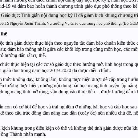
vid-19 và đảm bảo hoàn thành chương trình giáo dục phổ thông theo kế
GS.TS Nguyễn Xuân Thành, Vụ trưởng Vụ Giáo dục trung học phổ thông, (Bộ GDĐ
 thể
 tinh giản được thực hiện theo nguyên tắc đảm bảo chuẩn kiến thức c
 sau; đảm bảo thống nhất giữa các khối lớp trong cùng môn học, các mô
 hướng dẫn rất cụ thể.
chức thực hiện tại các cơ sở giáo dục theo hướng mở, linh hoạt trong qu
 giáo dục trong năm học 2019-2020 đã được điều chỉnh.
 thức không dạy, không làm, không thực hiện được đề cập trong hướng
n trường thực hiện; những nội dung bài học mang tính luyện tập nâng 
i dung mang tính mở rộng, vận dụng vào thực tiễn… được hướng dẫn k
vẫn còn có cơ hội để học và trải nghiệm ở những bài học và cấp học sa
kế theo cấu trúc đồng tâm nâng cao dần (xoáy ốc) nên nhiều chủ đề, nộ
kịch khung trong điều kiện có thể và không thể tinh giản được nữa kh
 - ông Thành nhấn mạnh.