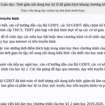
Giáo viên đang dạy online tại nhà (ảnh minh họa)
 truyền hình
t, căn cứ hướng dẫn của Bộ GDĐT, các Sở GDĐT điều chỉnh kế hoạ
ình cấp THCS, THPT phù hợp với tình hình thực tế tại các cơ sở giáo
đa để tổ chức dạy các môn học bắt buộc theo chương trình và tổ chức d
 học qua internet và trên truyền hình.
c vào những thời điểm thích hợp trong năm học theo chương trình củ
n thời gian ôn tập, bổ sung nội dung kiến thức cần thiết cho học sinh
 sinh vẫn tiếp tục nghỉ học, căn cứ hướng dẫn của Bộ GDĐT, các cơ s
 trình của học kỳ 2. Các bài giảng để dạy qua internet, dạy trên truyền
ộ GDĐT đã tính toán về thời lượng nội dung kiến thức giảm tải làm s
; bao gồm cả phần học từ xa (học trực tuyến, học trên truyền hình) và 
iáo viên khi dạy học chương trình của học kỳ 2 năm học 2019-2020, k