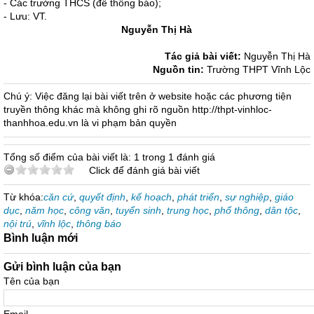
- Các trường THCS (để thông báo);
- Lưu: VT.
Nguyễn Thị Hà
Tác giả bài viết:
Nguyễn Thị Hà
Nguồn tin:
Trường THPT Vĩnh Lộc
Chú ý: Việc đăng lại bài viết trên ở website hoặc các phương tiện
truyền thông khác mà không ghi rõ nguồn http://thpt-vinhloc-
thanhhoa.edu.vn là vi phạm bản quyền
Tổng số điểm của bài viết là: 1 trong 1 đánh giá
Click để đánh giá bài viết
Từ khóa:
căn cứ
,
quyết định
,
kế hoạch
,
phát triển
,
sự nghiệp
,
giáo
dục
,
năm học
,
công văn
,
tuyển sinh
,
trung học
,
phổ thông
,
dân tộc
,
nội trú
,
vĩnh lộc
,
thông báo
Bình luận mới
Gửi bình luận của bạn
Tên của bạn