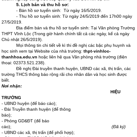
5. Lịch bán và thu hồ sơ:
- Bán hồ sơ tuyển sinh: Từ ngày 16/5/2019.
- Thu hồ sơ tuyển sinh: Từ ngày 24/5/2019 đến 17h00 ngày
27/5/2019.
Địa điểm bán và thu hồ sơ tuyển sinh: Tại Văn phòng Trường
THPT Vĩnh Lộc (Trong giờ hành chính tất cả các ngày, kể cả ngày
Chủ nhật 26/5/2019).
Mọi thông tin chi tiết về kì thi đề nghị các bậc phụ huynh và
học sinh xem tại Website của nhà trường:
thpt-vinhloc-
thanhhoa.edu.vn
hoặc liên hệ qua Văn phòng nhà trường (điện
thoại: 02373.521.238).
Đề nghị Đài truyền thanh huyện, UBND các xã, thị trấn, các
trường THCS thông báo rộng rãi cho nhân dân và học sinh được
biết.
Nơi nhận:
HIỆU
TRƯỞNG
- UBND huyện (để báo cáo);
- Đài Truyền thanh huyện (để thông
báo);
- Phòng GD&ĐT (để báo
cáo);
(Đã ký)
- UBND các xã, thị trấn (để phối hợp);