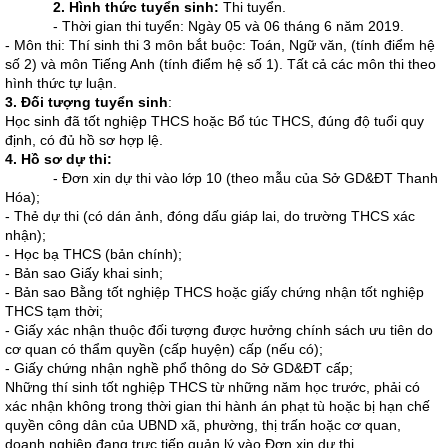
2. Hình thức tuyển sinh:
Thi tuyển.
- Thời gian thi tuyển: Ngày 05 và 06 tháng 6 năm 2019.
- Môn thi: Thí sinh thi 3 môn bắt buộc: Toán, Ngữ văn, (tính điểm hệ
số 2) và môn Tiếng Anh (tính điểm hệ số 1). Tất cả các môn thi theo
hình thức tự luận.
3. Đối tượng tuyển sinh
:
Học sinh đã tốt nghiệp THCS hoặc Bổ túc THCS, đúng độ tuổi quy
định, có đủ hồ sơ hợp lệ.
4. Hồ sơ dự thi:
- Đơn xin dự thi vào lớp 10 (theo mẫu của Sở GD&ĐT Thanh
Hóa);
- Thẻ dự thi (có dán ảnh, đóng dấu giáp lai, do trường THCS xác
nhận);
- Học bạ THCS (bản chính);
- Bản sao Giấy khai sinh;
- Bản sao Bằng tốt nghiệp THCS hoặc giấy chứng nhận tốt nghiệp
THCS tạm thời;
- Giấy xác nhận thuộc đối tượng được hưởng chính sách ưu tiên do
cơ quan có thẩm quyền (cấp huyện) cấp (nếu có);
- Giấy chứng nhận nghề phổ thông do Sở GD&ĐT cấp;
Những thí sinh tốt nghiệp THCS từ những năm học trước, phải có
xác nhận không trong thời gian thi hành án phạt tù hoặc bị hạn chế
quyền công dân của UBND xã, phường, thị trấn hoặc cơ quan,
doanh nghiệp đang trực tiếp quản lý vào Đơn xin dự thi.