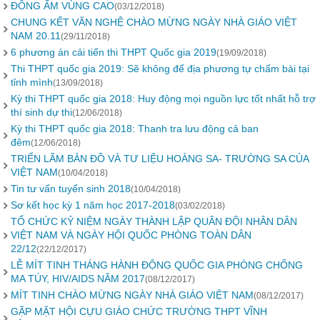
ĐÔNG ẤM VÙNG CAO
(03/12/2018)
CHUNG KẾT VĂN NGHỆ CHÀO MỪNG NGÀY NHÀ GIÁO VIỆT
NAM 20.11
(29/11/2018)
6 phương án cải tiến thi THPT Quốc gia 2019
(19/09/2018)
Thi THPT quốc gia 2019: Sẽ không để địa phương tự chấm bài tại
tỉnh mình
(13/09/2018)
Kỳ thi THPT quốc gia 2018: Huy động mọi nguồn lực tốt nhất hỗ trợ
thí sinh dự thi
(12/06/2018)
Kỳ thi THPT quốc gia 2018: Thanh tra lưu động cả ban
đêm
(12/06/2018)
TRIỂN LÃM BẢN ĐỒ VÀ TƯ LIỆU HOÀNG SA- TRƯỜNG SA CỦA
VIỆT NAM
(10/04/2018)
Tin tư vấn tuyển sinh 2018
(10/04/2018)
Sơ kết học kỳ 1 năm học 2017-2018
(03/02/2018)
TỔ CHỨC KỶ NIỆM NGÀY THÀNH LẬP QUÂN ĐỘI NHÂN DÂN
VIỆT NAM VÀ NGÀY HỘI QUỐC PHÒNG TOÀN DÂN
22/12
(22/12/2017)
LỄ MÍT TINH THÁNG HÀNH ĐỘNG QUỐC GIA PHÒNG CHỐNG
MA TÚY, HIV/AIDS NĂM 2017
(08/12/2017)
MÍT TINH CHÀO MỪNG NGÀY NHÀ GIÁO VIỆT NAM
(08/12/2017)
GẶP MẶT HỘI CỰU GIÁO CHỨC TRƯỜNG THPT VĨNH