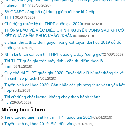
nghiệp THPT?
(25/06/2020)
Bộ GD&ĐT công bố nội dung giảm tải học kì 2 cấp
THPT
(01/04/2020)
Chủ động trước kỳ thi THPT quốc gia 2020
(18/01/2020)
THÔNG BÁO VỀ VIỆC ĐIỀU CHỈNH NGUYỆN VỌNG SAU KHI CÓ
KẾT QUẢ CHẤM PHÚC KHẢO (KHẨN)
(01/08/2019)
5 chiến thuật thay đổi nguyện vọng xét tuyển đại học 2019 dễ đỗ
nhất!
(23/07/2019)
Nhìn lại 5 lần cải tiến thi THPT quốc gia đầy “sóng gió”
(27/09/2019)
Thi THPT quốc gia trên máy tính - cần thí điểm theo lộ
trình
(06/11/2019)
Quy chế thi THPT quốc gia 2020: Tuyệt đối giữ bí mật thông tin về
thí sinh, số phách
(14/01/2020)
Tuyển sinh đại học 2020: Cân nhắc các phương thức xét tuyển kết
hợp
(30/12/2019)
Thi cử đúng chất lượng, không chạy theo bệnh thành
tích
(29/05/2019)
Những tin cũ hơn
Tăng cường giám sát kỳ thi THPT quốc gia 2019
(09/04/2019)
Tuyển sinh đại học 2019: Siết đầu vào
(30/01/2019)