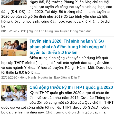
Ngày 8/5, Bộ
trưởng
Phùng Xuân Nhạ chủ trì Hội
nghị trực tuyến về công tác tuyển sinh đại học, cao
đẳng (ĐH, CĐ) năm 2020. Tại đây, Bộ
trưởng
nhấn mạnh, tuyển sinh
2020 cơ bản sẽ giữ ổn định như 2019 để tạo bình yên cho xã hội,
hứng khởi cho học sinh, cùng đất nước vượt qua khó khăn thời dịch
bệnh....
08/05/2020 - BGD | Nguồn tin : Trung tâm Truyền thông Giáo dục
Tuyển sinh 2020: Thí sinh ngành Y, Sư
phạm phải có điểm trung bình cộng xét
tuyển tối thiểu 8,0 trở lên
Điểm trung bình cộng xét tuyển sử dụng kết quả
học tập THPT trình độ đại học đối với các ngành đào tạo giáo viên
và các ngành Y khoa, Y học cổ truyền, Răng - Hàm - Mặt, Dược học
tối thiểu là 8,0 trở lên....
22/01/2020 - Hồng Hạnh | Nguồn tin : Báo điện tử Dân Trí
Chủ động trước kỳ thi THPT quốc gia 2020
Kỳ thi THPT quốc gia năm 2020 được tổ chức ổn
định về cơ bản như năm 2019. Dự thảo Thông tư
sửa đổi, bổ sung một số điều của Quy chế thi THPT
quốc gia và xét công nhận tốt nghiệp THPT được Bộ GD&ĐT công
bố đã thể hiện rõ điều này. Chủ trương giữ ổn định giúp các nhà