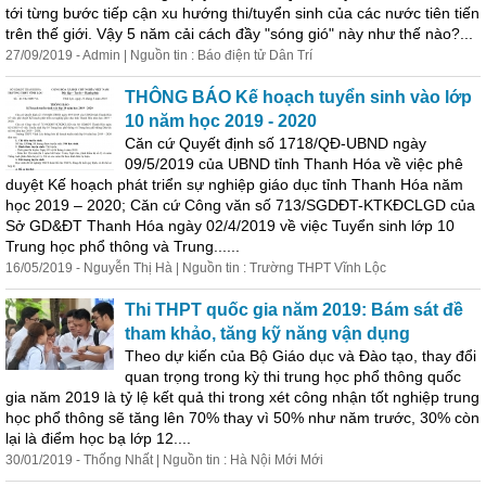
tới từng bước tiếp cận xu hướng thi/tuyển sinh của các nước tiên tiến
trên thế giới. Vậy 5 năm cải cách đầy "sóng gió" này như thế nào?...
27/09/2019 - Admin | Nguồn tin : Báo điện tử Dân Trí
THÔNG BÁO Kế hoạch tuyển sinh vào lớp
10 năm học 2019 - 2020
Căn cứ Quyết định số 1718/QĐ-UBND ngày
09/5/2019 của UBND tỉnh Thanh Hóa về việc phê
duyệt Kế hoạch phát triển sự nghiệp giáo dục tỉnh Thanh Hóa năm
học 2019 – 2020; Căn cứ Công văn số 713/SGDĐT-KTKĐCLGD của
Sở GD&ĐT Thanh Hóa ngày 02/4/2019 về việc Tuyển sinh lớp 10
Trung học phổ thông và Trung......
16/05/2019 - Nguyễn Thị Hà | Nguồn tin : Trường THPT Vĩnh Lộc
Thi THPT quốc gia năm 2019: Bám sát đề
tham khảo, tăng kỹ năng vận dụng
Theo dự kiến của Bộ Giáo dục và Đào tạo, thay đổi
quan trọng trong kỳ thi trung học phổ thông quốc
gia năm 2019 là tỷ lệ kết quả thi trong xét công nhận tốt nghiệp trung
học phổ thông sẽ tăng lên 70% thay vì 50% như năm trước, 30% còn
lại là điểm học bạ lớp 12....
30/01/2019 - Thống Nhất | Nguồn tin : Hà Nội Mới Mới