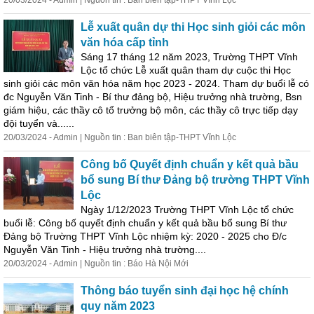
20/03/2024 - Admin | Nguồn tin : Ban biên tập-THPT Vĩnh Lộc
Lễ xuất quân dự thi Học sinh giỏi các môn
văn hóa cấp tỉnh
Sáng 17 tháng 12 năm 2023, Trường THPT Vĩnh
Lộc tổ chức Lễ xuất quân tham dự cuộc thi Học
sinh giỏi các môn văn hóa năm học 2023 - 2024. Tham dự buổi lễ có
đc Nguyễn Văn Tinh - Bí thư đảng bộ,
Hiệu
trưởng
nhà trường, Bsn
giám
hiệu
, các thầy cô tổ
trưởng
bộ môn, các thầy cô trực tiếp dạy
đội tuyển và......
20/03/2024 - Admin | Nguồn tin : Ban biên tập-THPT Vĩnh Lộc
Công bố Quyết định chuẩn y kết quả bầu
bổ sung Bí thư Đảng bộ trường THPT Vĩnh
Lộc
Ngày 1/12/2023 Trường THPT Vĩnh Lộc tổ chức
buổi lễ: Công bố quyết định chuẩn y kết quả bầu bổ sung Bí thư
Đảng bộ Trường THPT Vĩnh Lộc nhiệm kỳ: 2020 - 2025 cho Đ/c
Nguyễn Văn Tinh -
Hiệu
trưởng
nhà trường....
20/03/2024 - Admin | Nguồn tin : Báo Hà Nội Mới
Thông báo tuyển sinh đại học hệ chính
quy năm 2023