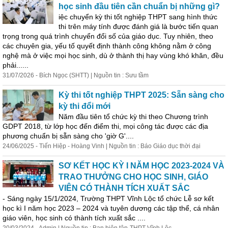
học sinh đầu tiên cần chuẩn bị những gì?
iệc chuyển kỳ thi tốt nghiệp THPT sang hình thức
thi trên máy tính được đánh giá là bước tiến quan
trọng trong quá trình chuyển đổi số của giáo dục. Tuy nhiên, theo
các chuyên gia, yếu tố quyết định thành công không nằm ở công
nghệ mà ở việc mọi học sinh, dù ở thành thị hay vùng khó khăn, đều
phải......
31/07/2026 - Bích Ngọc (SHTT) | Nguồn tin : Sưu tầm
Kỳ thi tốt nghiệp THPT 2025: Sẵn sàng cho
kỳ thi đổi mới
Năm đầu tiên tổ chức kỳ thi theo Chương trình
GDPT 2018, từ lớp học đến điểm thi, mọi công tác được các địa
phương chuẩn bị sẵn sàng cho 'giờ G'....
24/06/2025 - Tiến Hiệp - Hoàng Vinh | Nguồn tin : Báo Giáo dục thời đại
SƠ KẾT HỌC KỲ I NĂM HỌC 2023-2024 VÀ
TRAO THƯỞNG CHO HỌC SINH, GIÁO
VIÊN CÓ THÀNH TÍCH XUẤT SẮC
- Sáng ngày 15/1/2024, Trường THPT Vĩnh Lộc tổ chức Lễ sơ kết
học kì I năm học 2023 – 2024 và tuyên dương các tập thể, cá nhân
giáo viên, học sinh có thành tích xuất sắc ....