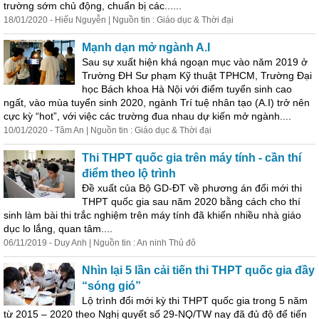
trường sớm chủ động, chuẩn bị các......
18/01/2020 - Hiếu Nguyễn | Nguồn tin : Giáo dục & Thời đại
Mạnh dạn mở ngành A.I
Sau sự xuất hiện khá ngoạn mục vào năm 2019 ở
Trường ĐH Sư phạm Kỹ thuật TPHCM, Trường Đại
học Bách khoa Hà Nội với điểm tuyển sinh cao
ngất, vào mùa tuyển sinh 2020, ngành Trí tuệ nhân tạo (A.I) trở nên
cực kỳ “hot”, với việc các trường đua nhau dự kiến mở ngành....
10/01/2020 - Tâm An | Nguồn tin : Giáo dục & Thời đại
Thi THPT quốc gia trên máy tính - cần thí
điểm theo lộ trình
Đề xuất của Bộ GD-ĐT về phương án đổi mới thi
THPT quốc gia sau năm 2020 bằng cách cho thí
sinh làm bài thi trắc nghiệm trên máy tính đã khiến nhiều nhà giáo
dục lo lắng, quan tâm....
06/11/2019 - Duy Anh | Nguồn tin : An ninh Thủ đô
Nhìn lại 5 lần cải tiến thi THPT quốc gia đầy
“sóng gió”
Lộ trình đổi mới kỳ thi THPT quốc gia trong 5 năm
từ 2015 – 2020 theo Nghị quyết số 29-NQ/TW nay đã đủ độ để tiến