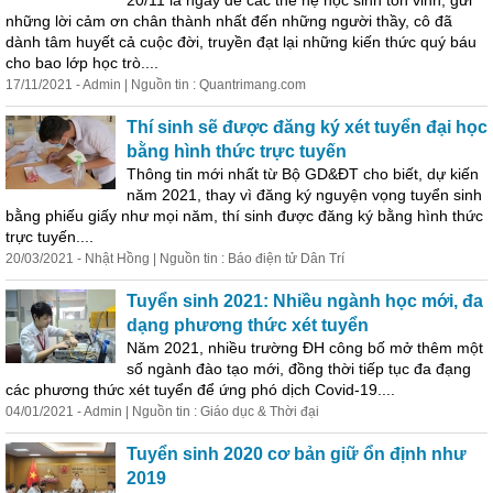
20/11 là ngày để các thế hệ học sinh tôn vinh, gửi
những lời cảm ơn chân thành nhất đến những người thầy, cô đã
dành tâm huyết cả cuộc đời, truyền đạt lại những kiến thức quý báu
cho bao lớp học trò....
17/11/2021 - Admin | Nguồn tin : Quantrimang.com
Thí sinh sẽ được đăng ký xét tuyển đại học
bằng hình thức trực tuyến
Thông tin mới nhất từ Bộ GD&ĐT cho biết, dự kiến
năm 2021, thay vì đăng ký nguyện vọng tuyển sinh
bằng phiếu giấy như mọi năm, thí sinh được đăng ký bằng hình thức
trực tuyến....
20/03/2021 - Nhật Hồng | Nguồn tin : Báo điện tử Dân Trí
Tuyển sinh 2021: Nhiều ngành học mới, đa
dạng phương thức xét tuyển
Năm 2021, nhiều trường ĐH công bố mở thêm một
số ngành đào tạo mới, đồng thời tiếp tục đa đạng
các phương thức xét tuyển để ứng phó dịch Covid-19....
04/01/2021 - Admin | Nguồn tin : Giáo dục & Thời đại
Tuyển sinh 2020 cơ bản giữ ổn định như
2019