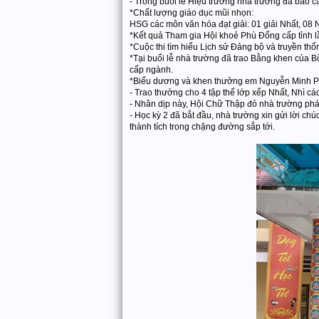
- Trong buổi lễ Hiệu trưởng nhà trường đã báo cá
*Chất lượng giáo dục mũi nhọn:
HSG các môn văn hóa đạt giải: 01 giải Nhất, 08 
*Kết quả Tham gia Hội khoẻ Phù Đổng cấp tỉnh lần
*Cuộc thi tìm hiểu Lịch sử Đảng bộ và truyền th
*Tại buổi lễ nhà trường đã trao Bằng khen của 
cấp ngành.
*Biểu dương và khen thưởng em Nguyễn Minh Phư
- Trao thưởng cho 4 tập thể lớp xếp Nhất, Nhì cá
- Nhân dịp này, Hội Chữ Thập đỏ nhà trường phát
- Học kỳ 2 đã bắt đầu, nhà trường xin gửi lời ch
thành tích trong chặng đường sắp tới.