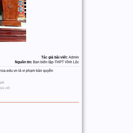
Tác giả bài viết:
Admin
Nguồn tin:
Ban biên tập-THPT Vĩnh Lộc
nhhoa.edu.vn là vi phạm bản quyền
giá
bài viết