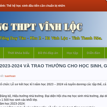
học sinh đầu tiên cần chuẩn bị những gì?
Thời khóa biểu
Đề thi-đáp án
Học tập
Diễn đàn
 2023-2024 VÀ TRAO THƯỞNG CHO HỌC SINH, G
viết:
tuanhoan
ổ chức Lễ sơ kết học kì I năm học 2023 – 2024 và tuyên dương các tập thể, cá n
 Đảng bộ, Hiệu trưởng nhà trường. Đại diện Hội cha mẹ học sinh nhà trường, đại d
1.500 học sinh các khối lớp.
, năm học 2023-2024: