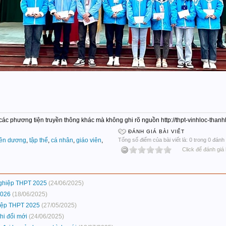
c các phương tiện truyền thông khác mà không ghi rõ nguồn http://thpt-vinhloc-tha
ĐÁNH GIÁ BÀI VIẾT
yên dương
,
tập thể
,
cá nhân
,
giáo viên
,
Tổng số điểm của bài viết là: 0 trong 0 đánh 
Click để đánh giá 
nghiệp THPT 2025
(24/06/2025)
2026
(18/06/2025)
hiệp THPT 2025
(27/05/2025)
hi đổi mới
(24/06/2025)