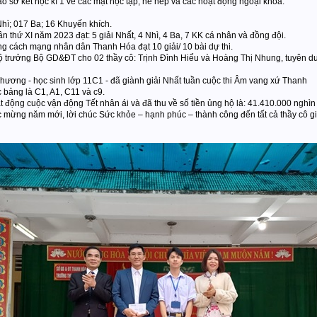
o sơ kết học kì 1 về các mặt học tập, nề nếp và các hoạt động ngoại khóa.
Nhì; 017 Ba; 16 Khuyến khích.
 thứ XI năm 2023 đạt: 5 giải Nhất, 4 Nhì, 4 Ba, 7 KK cá nhân và đồng đội.
ống cách mạng nhân dân Thanh Hóa đạt 10 giải/ 10 bài dự thi.
Bộ trưởng Bộ GD&ĐT cho 02 thầy cô: Trịnh Đình Hiểu và Hoàng Thị Nhung, tuyên d
ơng - học sinh lớp 11C1 - đã giành giải Nhất tuần cuộc thi Âm vang xứ Thanh
c bảng là C1, A1, C11 và c9.
 động cuộc vận động Tết nhân ái và đã thu về số tiền ủng hộ là: 41.410.000 nghìn
úc mừng năm mới, lời chúc Sức khỏe – hạnh phúc – thành công đến tất cả thầy cô g