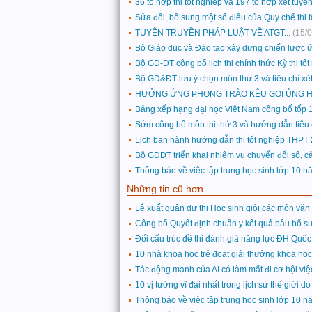
36 tổ hợp thi tốt nghiệp và 197 tổ hợp xét tuy
Sửa đổi, bổ sung một số điều của Quy chế thi 
TUYÊN TRUYỀN PHÁP LUẬT VỀ ATGT...
(15/
Bộ Giáo dục và Đào tạo xây dựng chiến lược ứ
Bộ GD-ĐT công bố lịch thi chính thức Kỳ thi t
Bộ GD&ĐT lưu ý chọn môn thứ 3 và tiêu chí xé
HƯỞNG ỨNG PHONG TRÀO KÊU GỌI ỦNG H
Bảng xếp hạng đại học Việt Nam công bố tốp 
Sớm công bố môn thi thứ 3 và hướng dẫn tiêu 
Lịch ban hành hướng dẫn thi tốt nghiệp THPT
Bộ GDĐT triển khai nhiệm vụ chuyển đổi số, 
Thông báo về việc tập trung học sinh lớp 10 
Những tin cũ hơn
Lễ xuất quân dự thi Học sinh giỏi các môn văn
Công bố Quyết định chuẩn y kết quả bầu bổ s
Đổi cấu trúc đề thi đánh giá năng lực ĐH Quố
10 nhà khoa học trẻ đoạt giải thưởng khoa h
Tác động mạnh của AI có làm mất đi cơ hội vi
10 vị tướng vĩ đại nhất trong lịch sử thế giới
Thông báo về việc tập trung học sinh lớp 10 