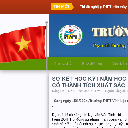
TIN MỚI
Thi tốt nghiệp THPT trên máy tính: Thế hệ 
Trang chủ
Kho dữ liệu
Văn bản
SƠ KẾT HỌC KỲ I NĂM HỌC
CÓ THÀNH TÍCH XUẤT SẮC
Đăng lúc: Thứ tư - 20/03/2024 17:42 - Người đăng bài 
- Sáng ngày 15/1/2024, Trường THPT Vĩnh Lộc t
.
Dự buổi lễ có đồng chí Nguyễn Văn Tinh - bí thư
trong BGH, Hội đồng sư phạm nhà trường và hơn 
*Một số Kết quả nổi bật đạt được trong học kỳ I