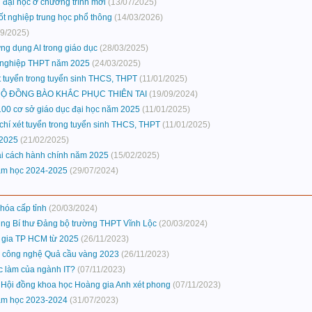
ển đại học ở chương trình mới
(13/07/2025)
tốt nghiệp trung học phổ thông
(14/03/2026)
09/2025)
ng dụng AI trong giáo dục
(28/03/2025)
ốt nghiệp THPT năm 2025
(24/03/2025)
t tuyển trong tuyển sinh THCS, THPT
(11/01/2025)
Ộ ĐỒNG BÀO KHẮC PHỤC THIÊN TAI
(19/09/2024)
100 cơ sở giáo dục đại học năm 2025
(11/01/2025)
chí xét tuyển trong tuyển sinh THCS, THPT
(11/01/2025)
 2025
(21/02/2025)
cải cách hành chính năm 2025
(15/02/2025)
năm học 2024-2025
(29/07/2024)
 hóa cấp tỉnh
(20/03/2024)
ung Bí thư Đảng bộ trường THPT Vĩnh Lộc
(20/03/2024)
c gia TP HCM từ 2025
(26/11/2023)
ọc công nghệ Quả cầu vàng 2023
(26/11/2023)
ệc làm của ngành IT?
(07/11/2023)
 do Hội đồng khoa học Hoàng gia Anh xét phong
(07/11/2023)
năm học 2023-2024
(31/07/2023)