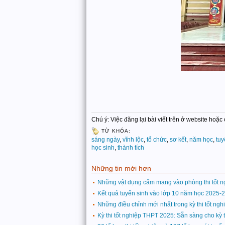
Chú ý: Việc đăng lại bài viết trên ở website hoặ
TỪ KHÓA:
sáng ngày
,
vĩnh lộc
,
tổ chức
,
sơ kết
,
năm học
,
tu
học sinh
,
thành tích
Những tin mới hơn
Những vật dụng cấm mang vào phòng thi tốt 
Kết quả tuyển sinh vào lớp 10 năm học 2025-
Những điều chỉnh mới nhất trong kỳ thi tốt ng
Kỳ thi tốt nghiệp THPT 2025: Sẵn sàng cho kỳ t