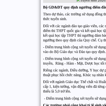
Bộ GD&ĐT quy định ngưỡng điểm đầu
Theo dự thảo, các trường sử dụng đồng th
thức tuyển sinh.
Đối với các ngành đào tạo giáo viên, các
điểm thi THPT quốc gia và kết quả học t
kết quả học tập THPT thì ngưỡng đảm bảo
ngưỡng theo quy định của Quy chế. Cụ th
- Điểm trung bình cộng xét tuyển sử dụng
vào do Bộ Giáo dục và Đào tạo quy định.
- Điểm trung bình cộng xét tuyển sử dụng
truyền, Răng - Hàm - Mặt, Dược học tối th
Riêng các ngành, Điều dưỡng, Y học dự p
thuật phục hồi chức năng, Khúc xạ nhãn k
Đối với ngành Giáo dục Thể chất và Huấn 
cấp 1, kiện tướng, vận động viên đã từng 
thiểu là 5,0 trở lên.
- Điểm trung bình cộng xét tuyển sử dụng
Các trường phải công khai tỷ lệ sinh v