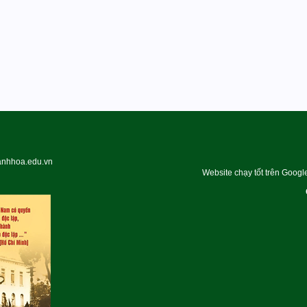
hanhhoa.edu.vn
Website chạy tốt trên Googl