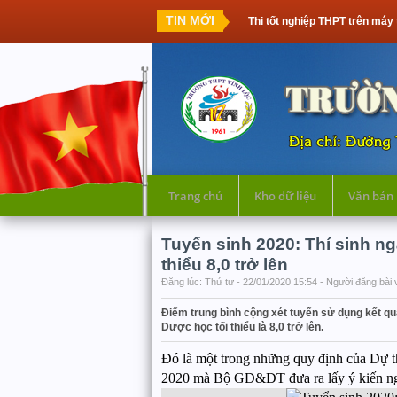
TIN MỚI
Thi tốt nghiệp THPT trên máy tính: Thế h
Trang chủ
Kho dữ liệu
Văn bản
Tuyển sinh 2020: Thí sinh ng
thiểu 8,0 trở lên
Đăng lúc: Thứ tư - 22/01/2020 15:54 - Người đăng bài 
Điểm trung bình cộng xét tuyển sử dụng kết quả
Dược học tối thiểu là 8,0 trở lên.
Đó là một trong những quy định của Dự th
2020 mà Bộ GD&ĐT đưa ra lấy ý kiến ngày