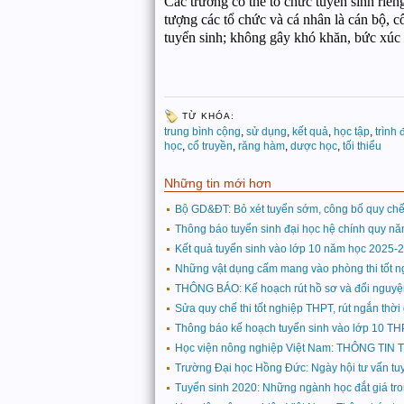
Các trường có thể tổ chức tuyển sinh riê
tượng các tổ chức và cá nhân là cán bộ, 
tuyển sinh; không gây khó khăn, bức xúc đ
TỪ KHÓA:
trung bình cộng
,
sử dụng
,
kết quả
,
học tập
,
trình 
học
,
cổ truyền
,
răng hàm
,
dược học
,
tối thiểu
Những tin mới hơn
Bộ GD&ĐT: Bỏ xét tuyển sớm, công bố quy chế 
Thông báo tuyển sinh đại học hệ chính quy n
Kết quả tuyển sinh vào lớp 10 năm học 2025-
Những vật dụng cấm mang vào phòng thi tốt 
THÔNG BÁO: Kế hoạch rút hồ sơ và đổi nguyệ
Sửa quy chế thi tốt nghiệp THPT, rút ngắn thờ
Thông báo kế hoạch tuyển sinh vào lớp 10 T
Học viện nông nghiệp Việt Nam: THÔNG TI
Trường Đại học Hồng Đức: Ngày hội tư vấn t
Tuyển sinh 2020: Những ngành học đắt giá tron