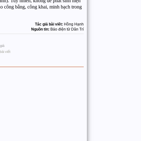
nh). Tuy nhiên, không để phát sinh hiện
bảo công bằng, công khai, minh bạch trong
Tác giả bài viết:
Hồng Hạnh
Nguồn tin:
Báo điện tử Dân Trí
giá
bài viết