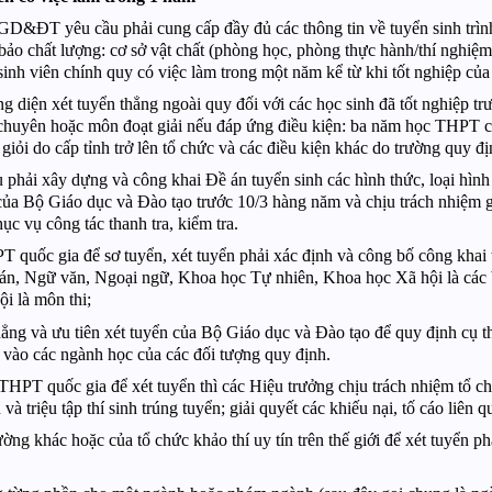
GD&ĐT yêu cầu phải cung cấp đầy đủ các thông tin về tuyển sinh trình
 chất lượng: cơ sở vật chất (phòng học, phòng thực hành/thí nghiệm và
 sinh viên chính quy có việc làm trong một năm kể từ khi tốt nghiệp củ
g diện xét tuyển thẳng ngoài quy đối với các học sinh đã tốt nghiệp t
huyên hoặc môn đoạt giải nếu đáp ứng điều kiện: ba năm học THPT chu
nh giỏi do cấp tỉnh trở lên tổ chức và các điều kiện khác do trường quy 
ải xây dựng và công khai Đề án tuyển sinh các hình thức, loại hình đà
 của Bộ Giáo dục và Đào tạo trước 10/3 hàng năm và chịu trách nhiệm g
ục vụ công tác thanh tra, kiểm tra.
 quốc gia để sơ tuyển, xét tuyển phải xác định và công bố công khai t
, Ngữ văn, Ngoại ngữ, Khoa học Tự nhiên, Khoa học Xã hội là các bài
i là môn thi;
ẳng và ưu tiên xét tuyển của Bộ Giáo dục và Đào tạo để quy định cụ th
n vào các ngành học của các đối tượng quy định.
HPT quốc gia để xét tuyển thì các Hiệu trưởng chịu trách nhiệm tổ chức
 và triệu tập thí sinh trúng tuyển; giải quyết các khiếu nại, tố cáo liên 
ờng khác hoặc của tổ chức khảo thí uy tín trên thế giới để xét tuyển p