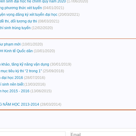
tuyển sinh đại học hệ chính quy năm 2020
(17/06/2020)
ng phương thức xét tuyển
(04/01/2021)
yện vọng đăng ký xét tuyển đại học
(20/03/2021)
ề thi, đối tượng dự thi
(08/03/2021)
í sinh trúng tuyển
(12/02/2020)
 Sư phạm mới
(10/01/2020)
ĐH Kinh tế Quốc dân
(10/01/2020)
 khảo, tăng kỹ năng vận dụng
(30/01/2019)
ục tiêu kỳ thi “2 trong 1”
(25/09/2018)
n đại học 2016
(28/07/2016)
í sinh nên biết
(13/03/2016)
m học 2015 - 2016
(13/06/2015)
G NĂM HỌC 2013-2014
(28/03/2014)