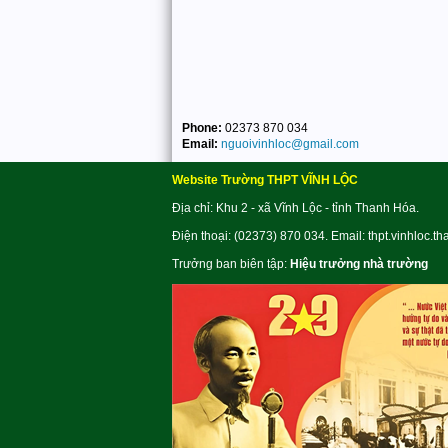
Phone:
02373 870 034
Email:
nguoivinhloc@gmail.com
Website Trường THPT VĨNH LỘC
Địa chỉ: Khu 2 - xã Vĩnh Lộc - tỉnh Thanh Hóa.
Điện thoại: (02373) 870 034. Email: thpt.vinhloc.t
Trưởng ban biên tập:
Hiệu trưởng nhà trường