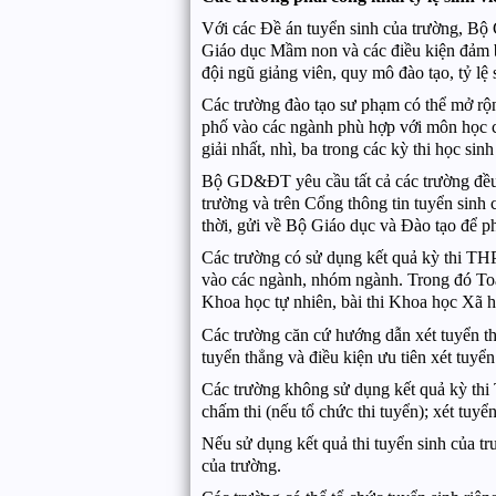
Với các Đề án tuyển sinh của trường, Bộ 
Giáo dục Mầm non và các điều kiện đảm bảo
đội ngũ giảng viên, quy mô đào tạo, tỷ lệ
Các trường đào tạo sư phạm có thể mở rộn
phố vào các ngành phù hợp với môn học c
giải nhất, nhì, ba trong các kỳ thi học si
Bộ GD&ĐT yêu cầu tất cả các trường đều ph
trường và trên Cổng thông tin tuyển sinh
thời, gửi về Bộ Giáo dục và Đào tạo để ph
Các trường có sử dụng kết quả kỳ thi THPT
vào các ngành, nhóm ngành. Trong đó Toán
Khoa học tự nhiên, bài thi Khoa học Xã hộ
Các trường căn cứ hướng dẫn xét tuyển th
tuyển thẳng và điều kiện ưu tiên xét tuyể
Các trường không sử dụng kết quả kỳ thi T
chấm thi (nếu tổ chức thi tuyển); xét tuyển
Nếu sử dụng kết quả thi tuyển sinh của trư
của trường.