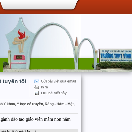
 tuyển tối
Gửi bài viết qua email
In ra
Lưu bài viết này
h Y khoa, Y học cổ truyền, Răng - Hàm - Mặt,
g ngành đào tạo giáo viên mầm non năm