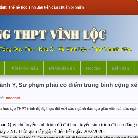
ệ học sinh đầu tiên cần chuẩn bị những gì?
Thời khóa biểu
Đề thi-đáp án
Học tập
Diễn đàn
ành Y, Sư phạm phải có điểm trung bình cộng xét
viết:
tuanhoan
 học tập THPT trình độ đại học đối với các ngành đào tạo giáo viên và các ngàn
ảo Quy chế tuyển sinh trình độ đại học; tuyển sinh trình độ cao đẳn
 22/1. Thời gian lấy góp ý đến hết ngày 20/2/2020.