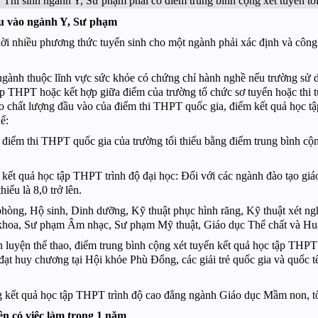
 vào ngành Y, Sư phạm
ời nhiều phương thức tuyển sinh cho một ngành phải xác định và công
 ngành thuộc lĩnh vực sức khỏe có chứng chỉ hành nghề nếu trường sử 
ập THPT hoặc kết hợp giữa điểm của trường tổ chức sơ tuyển hoặc thi 
 chất lượng đầu vào của điểm thi THPT quốc gia, điểm kết quả học t
ể:
 điểm thi THPT quốc gia của trường tối thiểu bằng điểm trung bình c
 kết quả học tập THPT trình độ đại học: Đối với các ngành đào tạo giá
iểu là 8,0 trở lên.
hòng, Hộ sinh, Dinh dưỡng, Kỹ thuật phục hình răng, Kỹ thuật xét ng
hoa, Sư phạm Âm nhạc, Sư phạm Mỹ thuật, Giáo dục Thể chất và Huấn lu
luyện thể thao, điểm trung bình cộng xét tuyển kết quả học tập THPT 
đạt huy chương tại Hội khỏe Phù Đổng, các giải trẻ quốc gia và quốc tế 
 kết quả học tập THPT trình độ cao đẳng ngành Giáo dục Mầm non, tối t
iên có việc làm trong 1 năm