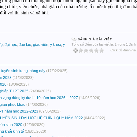
ng từng phần cho một ngành hoặc nhóm ngành (sau đây gọi chung là ngà
công chức, viên chức, nhà giáo của nhà trường tổ chức luyện thi; đảm 
ối với thí sinh và xã hội.
ĐÁNH GIÁ BÀI VIẾT
độ
,
đại học
,
đào tạo
,
giáo viên
,
y khoa
,
y
Tổng số điểm của bài viết là: 1 trong 1 đánh 
Click để đánh giá 
tuyển sinh trong tháng này
(17/02/2025)
ăm 2023
(11/03/2023)
2026
(18/06/2025)
nghiệp THPT 2025
(24/06/2025)
n vọng đăng ký dự thi 10 năm học 2026 – 2027
(14/05/2026)
i gian phúc khảo
(14/03/2026)
HPT năm học 2022-2023
(09/05/2022)
N TUYỂN SINH ĐẠI HỌC HỆ CHÍNH QUY NĂM 2022
(04/04/2022)
uyển sinh 2020
(12/06/2020)
g khối kinh tế
(18/05/2020)