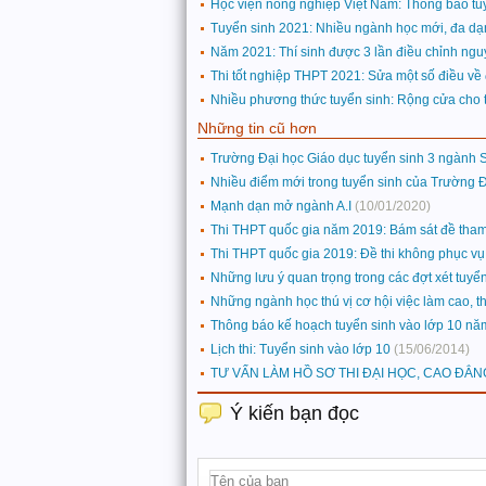
Học viện nông nghiệp Việt Nam: Thông báo 
Tuyển sinh 2021: Nhiều ngành học mới, đa dạ
Năm 2021: Thí sinh được 3 lần điều chỉnh ngu
Thi tốt nghiệp THPT 2021: Sửa một số điều về đ
Nhiều phương thức tuyển sinh: Rộng cửa cho th
Những tin cũ hơn
Trường Đại học Giáo dục tuyển sinh 3 ngành
Nhiều điểm mới trong tuyển sinh của Trường 
Mạnh dạn mở ngành A.I
(10/01/2020)
Thi THPT quốc gia năm 2019: Bám sát đề tham
Thi THPT quốc gia 2019: Đề thi không phục vụ m
Những lưu ý quan trọng trong các đợt xét tuyể
Những ngành học thú vị cơ hội việc làm cao, th
Thông báo kế hoạch tuyển sinh vào lớp 10 nă
Lịch thi: Tuyển sinh vào lớp 10
(15/06/2014)
TƯ VẤN LÀM HỒ SƠ THI ĐẠI HỌC, CAO ĐẲN
Ý kiến bạn đọc