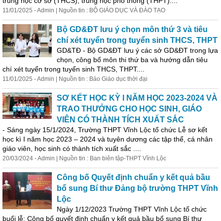
trung học cơ sở (THCS), trung học phổ thông (THPT)....
11/01/2025 - Admin | Nguồn tin : BỘ GIÁO DỤC VÀ ĐÀO TẠO
Bộ GD&ĐT lưu ý chọn môn thứ 3 và tiêu
chí xét tuyển trong tuyển sinh THCS, THPT
GD&TĐ - Bộ GD&ĐT lưu ý các sở GD&ĐT trong lựa
chọn, công bố môn thi thứ ba và hướng dẫn tiêu
chí xét tuyển trong tuyển sinh THCS, THPT....
11/01/2025 - Admin | Nguồn tin : Báo Giáo dục thời đại
SƠ KẾT HỌC KỲ I NĂM HỌC 2023-2024 VÀ
TRAO THƯỞNG CHO HỌC SINH, GIÁO
VIÊN CÓ THÀNH TÍCH XUẤT SẮC
- Sáng ngày 15/1/2024, Trường THPT Vĩnh Lộc tổ chức Lễ sơ
kết
học kì I năm học 2023 – 2024 và tuyên dương các tập thể, cá nhân
giáo viên, học sinh có thành tích xuất sắc ....
20/03/2024 - Admin | Nguồn tin : Ban biên tập-THPT Vĩnh Lộc
Công bố Quyết định chuẩn y
kết
quả
bầu
bổ sung Bí thư Đảng bộ trường THPT Vĩnh
Lộc
Ngày 1/12/2023 Trường THPT Vĩnh Lộc tổ chức
buổi lễ: Công bố quyết định chuẩn y
kết
quả
bầu bổ sung Bí thư