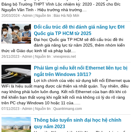
Đảng bộ Trường THPT Vĩnh Lộc nhiệm kỳ: 2020 - 2025 cho Đ/c
Nguyễn Văn Tinh - Hiệu trưởng nhà trường....
20/03/2024 - Admin | Nguồn tin : Báo Hà Nội Mới
Đổi cấu trúc đề thi đánh giá năng lực ĐH
Quốc gia TP HCM từ 2025
Đại học Quốc gia TP HCM sẽ đổi cấu trúc đề thi
đánh giá năng lực từ năm 2025, thêm nhóm kiến
thức về Giáo dục kinh tế và pháp luật....
26/11/2023 - Admin | Nguồn tin : vnexpress.net
Phải làm gì nếu
kết
nối Ethernet liên tục bị
ngắt trên Windows 10/11?
Lợi ích chính của việc sử dụng
kết
nối Ethernet qua
WiFi là hiệu suất mạng được cải thiện và nhất quán. Tuy nhiên, điều
nay không phải luôn luôn đung.
Kết
nối Ethernet của bạn đôi khi có
thể khiến bạn thất vọng khi ngắt
kết
nối mà không có lý do rõ ràng
trên PC chạy Windows 10 hoặc 11 của......
07/11/2023 - Admin | Nguồn tin : Quantrimang.com
Thông báo tuyển sinh đại học hệ chính
quy năm 2023