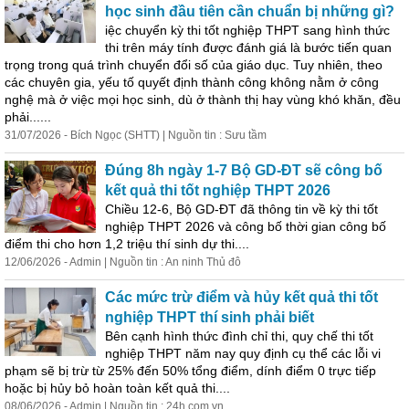
học sinh đầu tiên cần chuẩn bị những gì?
iệc chuyển kỳ thi tốt nghiệp THPT sang hình thức
thi trên máy tính được đánh giá là bước tiến quan
trọng trong quá trình chuyển đổi số của giáo dục. Tuy nhiên, theo
các chuyên gia, yếu tố quyết định thành công không nằm ở công
nghệ mà ở việc mọi học sinh, dù ở thành thị hay vùng khó khăn, đều
phải......
31/07/2026 - Bích Ngọc (SHTT) | Nguồn tin : Sưu tầm
Đúng 8h ngày 1-7 Bộ GD-ĐT sẽ công bố
kết
quả
thi tốt nghiệp THPT 2026
Chiều 12-6, Bộ GD-ĐT đã thông tin về kỳ thi tốt
nghiệp THPT 2026 và công bố thời gian công bố
điểm thi cho hơn 1,2 triệu thí sinh dự thi....
12/06/2026 - Admin | Nguồn tin : An ninh Thủ đô
Các mức trừ điểm và hủy
kết
quả
thi tốt
nghiệp THPT thí sinh phải biết
Bên cạnh hình thức đình chỉ thi, quy chế thi tốt
nghiệp THPT năm nay quy định cụ thể các lỗi vi
phạm sẽ bị trừ từ 25% đến 50% tổng điểm, dính điểm 0 trực tiếp
hoặc bị hủy bỏ hoàn toàn
kết
quả
thi....
08/06/2026 - Admin | Nguồn tin : 24h.com.vn