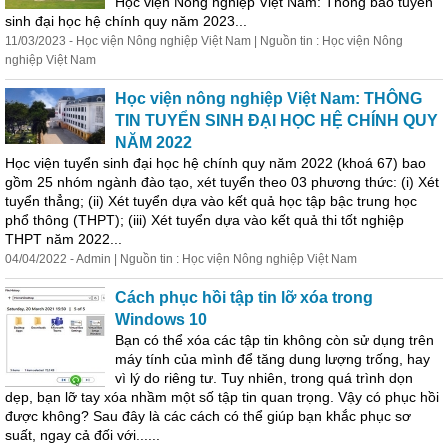
Học viện Nông nghiệp Việt Nam: Thông báo tuyển
sinh đại học hệ chính quy năm 2023...
11/03/2023 - Học viện Nông nghiệp Việt Nam | Nguồn tin : Học viện Nông
nghiệp Việt Nam
Học viện nông nghiệp Việt Nam: THÔNG
TIN TUYỂN SINH ĐẠI HỌC HỆ CHÍNH QUY
NĂM 2022
Học viện tuyển sinh đại học hệ chính quy năm 2022 (khoá 67) bao
gồm 25 nhóm ngành đào tạo, xét tuyển theo 03 phương thức: (i) Xét
tuyển thẳng; (ii) Xét tuyển dựa vào
kết
quả
học tập bậc trung học
phổ thông (THPT); (iii) Xét tuyển dựa vào
kết
quả
thi tốt nghiệp
THPT năm 2022...
04/04/2022 - Admin | Nguồn tin : Học viện Nông nghiệp Việt Nam
Cách phục hồi tập tin lỡ xóa trong
Windows 10
Bạn có thể xóa các tập tin không còn sử dụng trên
máy tính của mình để tăng dung lượng trống, hay
vì lý do riêng tư. Tuy nhiên, trong quá trình dọn
dẹp, bạn lỡ tay xóa nhầm một số tập tin quan trọng. Vậy có phục hồi
được không? Sau đây là các cách có thể giúp bạn khắc phục sơ
suất, ngay cả đối với......