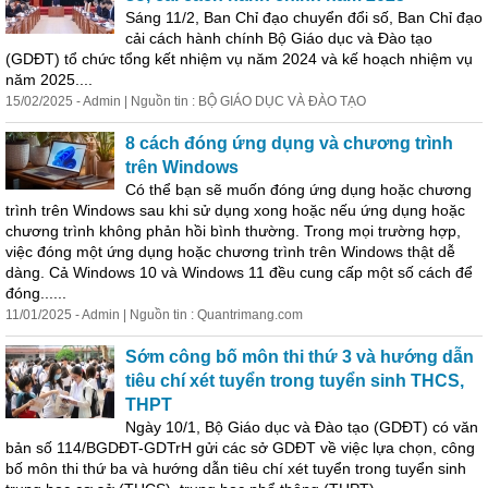
Sáng 11/2, Ban Chỉ đạo chuyển đổi số, Ban Chỉ đạo
cải cách hành chính Bộ Giáo dục và Đào tạo
(GDĐT) tổ chức tổng
kết
nhiệm vụ năm 2024 và kế hoạch nhiệm vụ
năm 2025....
15/02/2025 - Admin | Nguồn tin : BỘ GIÁO DỤC VÀ ĐÀO TẠO
8 cách đóng ứng dụng và chương trình
trên Windows
Có thể bạn sẽ muốn đóng ứng dụng hoặc chương
trình trên Windows sau khi sử dụng xong hoặc nếu ứng dụng hoặc
chương trình không phản hồi bình thường. Trong mọi trường hợp,
việc đóng một ứng dụng hoặc chương trình trên Windows thật dễ
dàng. Cả Windows 10 và Windows 11 đều cung cấp một số cách để
đóng......
11/01/2025 - Admin | Nguồn tin : Quantrimang.com
Sớm công bố môn thi thứ 3 và hướng dẫn
tiêu chí xét tuyển trong tuyển sinh THCS,
THPT
Ngày 10/1, Bộ Giáo dục và Đào tạo (GDĐT) có văn
bản số 114/BGDĐT-GDTrH gửi các sở GDĐT về việc lựa chọn, công
bố môn thi thứ ba và hướng dẫn tiêu chí xét tuyển trong tuyển sinh