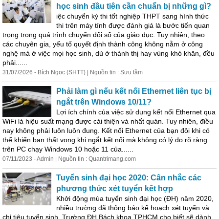
học sinh đầu tiên cần chuẩn bị những gì?
iệc chuyển kỳ thi tốt nghiệp THPT sang hình thức
thi trên máy tính được đánh giá là bước tiến quan
trọng trong quá trình chuyển đổi số của giáo dục. Tuy nhiên, theo
các chuyên gia, yếu tố quyết định thành công không nằm ở công
nghệ mà ở việc mọi học sinh, dù ở thành thị hay vùng khó khăn, đều
phải......
31/07/2026 - Bích Ngọc (SHTT) | Nguồn tin : Sưu tầm
Phải làm gì nếu kết nối Ethernet liên tục bị
ngắt trên Windows 10/11?
Lợi ích chính của việc sử dụng kết nối Ethernet qua
WiFi là hiệu suất mạng được cải thiện và nhất quán. Tuy nhiên, điều
nay không phải luôn luôn đung. Kết nối Ethernet của bạn đôi khi có
thể khiến bạn thất vọng khi ngắt kết nối mà không có lý do rõ ràng
trên PC chạy Windows 10 hoặc 11 của......
07/11/2023 - Admin | Nguồn tin : Quantrimang.com
Tuyển sinh đại học 2020:
Cân
nhắc
các
phương thức xét tuyển kết hợp
Khởi động mùa tuyển sinh đại học (ĐH) năm 2020,
nhiều trường đã thông báo kế hoạch xét tuyển và
chỉ tiêu tuyển sinh. Trường ĐH Bách khoa TPHCM cho biết sẽ dành