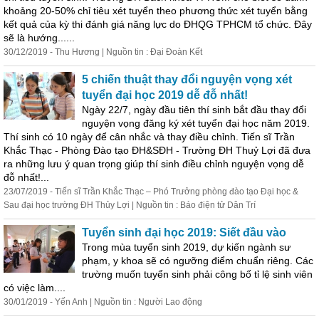
khoảng 20-50% chỉ tiêu xét tuyển theo phương thức xét tuyển bằng
kết quả của kỳ thi đánh giá năng lực do ĐHQG TPHCM tổ chức. Đây
sẽ là hướng......
30/12/2019 - Thu Hương | Nguồn tin : Đại Đoàn Kết
5 chiến thuật thay đổi nguyện vọng xét
tuyển đại học 2019 dễ đỗ nhất!
Ngày 22/7, ngày đầu tiên thí sinh bắt đầu thay đổi
nguyện vọng đăng ký xét tuyển đại học năm 2019.
Thí sinh có 10 ngày để
cân
nhắc
và thay điều chỉnh. Tiến sĩ Trần
Khắc Thạc - Phòng Đào tạo ĐH&SĐH - Trường ĐH Thuỷ Lợi đã đưa
ra những lưu ý quan trọng giúp thí sinh điều chỉnh nguyện vọng dễ
đỗ nhất!...
23/07/2019 - Tiến sĩ Trần Khắc Thạc – Phó Trưởng phòng đào tạo Đại học &
Sau đại học trường ĐH Thủy Lợi | Nguồn tin : Báo điện tử Dân Trí
Tuyển sinh đại học 2019: Siết đầu vào
Trong mùa tuyển sinh 2019, dự kiến ngành sư
phạm, y khoa sẽ có ngưỡng điểm chuẩn riêng. Các
trường muốn tuyển sinh phải công bố tỉ lệ sinh viên
có việc làm....
30/01/2019 - Yến Anh | Nguồn tin : Người Lao động