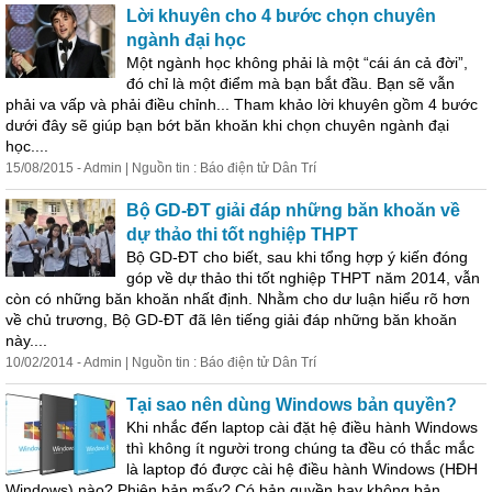
Lời khuyên cho 4 bước chọn chuyên
ngành đại học
Một ngành học không phải là một “cái án cả đời”,
đó chỉ là một điểm mà bạn bắt đầu. Bạn sẽ vẫn
phải va vấp và phải điều chỉnh... Tham khảo lời khuyên gồm 4 bước
dưới đây sẽ giúp bạn bớt băn khoăn khi chọn chuyên ngành đại
học....
15/08/2015 - Admin | Nguồn tin : Báo điện tử Dân Trí
Bộ GD-ĐT giải đáp những băn khoăn về
dự thảo thi tốt nghiệp THPT
Bộ GD-ĐT cho biết, sau khi tổng hợp ý kiến đóng
góp về dự thảo thi tốt nghiệp THPT năm 2014, vẫn
còn có những băn khoăn nhất định. Nhằm cho dư luận hiểu rõ hơn
về chủ trương, Bộ GD-ĐT đã lên tiếng giải đáp những băn khoăn
này....
10/02/2014 - Admin | Nguồn tin : Báo điện tử Dân Trí
Tại sao nên dùng Windows bản quyền?
Khi
nhắc
đến laptop cài đặt hệ điều hành Windows
thì không ít người trong chúng ta đều có thắc mắc
là laptop đó được cài hệ điều hành Windows (HĐH
Windows) nào? Phiên bản mấy? Có bản quyền hay không bản