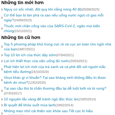
Những tin mới hơn
Nguy cơ sốc nhiệt, đột quỵ khi nắng nóng 40 độ
(05/08/2025)
Cơ thể bạn bị tàn phá ra sao nếu uống nước ngọt có gas mỗi
ngày?
(24/09/2023)
Thuốc mới chặn cổng vào của SARS-CoV-2, ngăn mọi biến
chủng
(15/12/2021)
Những tin cũ hơn
Top 5 phương pháp khử trùng cực rẻ và cực an toàn cho ngôi nhà
của bạn
(18/07/2021)
Top 10 lợi ích của thức dậy sớm
(07/04/2021)
Lợi ích thiết thực của việc uống đủ nước
(20/03/2021)
Phát hiện lợi ích mới của trà xanh và cà phê đối với người mắc
bệnh tiểu đường
(24/10/2020)
Virus khác gì vi khuẩn? Tại sao kháng sinh không điều trị được
bệnh do virus?
(12/02/2020)
Tại sao cầu thủ bị chấn thương đầu lại dễ tuột lưỡi và tử vong?
(07/03/2017)
10 nguyên tắc vàng để tránh ngộ độc thức ăn
(23/05/2014)
Bí quyết để khỏe suốt mùa lạnh
(18/02/2014)
Những mẹo nhỏ cải thiện sức khỏe sau Tết cực kì hiệu