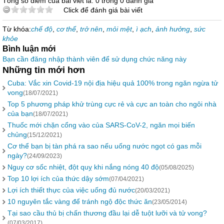
Tổng số điểm của bài viết là: 0 trong 0 đánh giá
Click để đánh giá bài viết
Từ khóa:
chế độ
,
cơ thể
,
trở nên
,
mỏi mệt
,
ì ạch
,
ảnh hưởng
,
sức
khỏe
Bình luận mới
Bạn cần đăng nhập thành viên để sử dụng chức năng này
Những tin mới hơn
Cuba: Vắc xin Covid-19 nội địa hiệu quả 100% trong ngăn ngừa tử
vong
(18/07/2021)
Top 5 phương pháp khử trùng cực rẻ và cực an toàn cho ngôi nhà
của bạn
(18/07/2021)
Thuốc mới chặn cổng vào của SARS-CoV-2, ngăn mọi biến
chủng
(15/12/2021)
Cơ thể bạn bị tàn phá ra sao nếu uống nước ngọt có gas mỗi
ngày?
(24/09/2023)
Nguy cơ sốc nhiệt, đột quỵ khi nắng nóng 40 độ
(05/08/2025)
Top 10 lợi ích của thức dậy sớm
(07/04/2021)
Lợi ích thiết thực của việc uống đủ nước
(20/03/2021)
10 nguyên tắc vàng để tránh ngộ độc thức ăn
(23/05/2014)
Tại sao cầu thủ bị chấn thương đầu lại dễ tuột lưỡi và tử vong?
(07/03/2017)