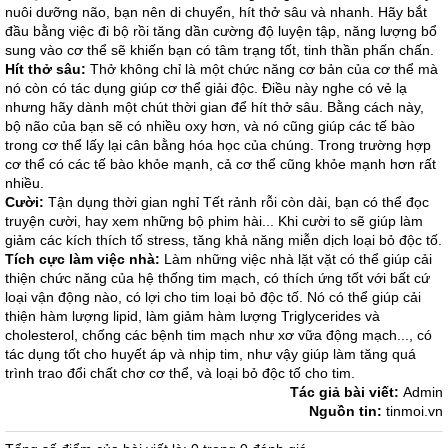
nuôi dưỡng não, bạn nên di chuyển, hít thở sâu và nhanh. Hãy bắt
đầu bằng việc đi bộ rồi tăng dần cường độ luyện tập, năng lượng bổ
sung vào cơ thể sẽ khiến bạn có tâm trạng tốt, tinh thần phấn chấn.
Hít thở sâu:
Thở không chỉ là một chức năng cơ bản của cơ thể mà
nó còn có tác dụng giúp cơ thể giải độc. Điều này nghe có vẻ lạ
nhưng hãy dành một chút thời gian để hít thở sâu. Bằng cách này,
bộ não của bạn sẽ có nhiều oxy hơn, và nó cũng giúp các tế bào
trong cơ thể lấy lại cân bằng hóa học của chúng. Trong trường hợp
cơ thể có các tế bào khỏe mạnh, cả cơ thể cũng khỏe mạnh hơn rất
nhiều.
Cười:
Tận dụng thời gian nghỉ Tết rảnh rỗi còn dài, bạn có thể đọc
truyện cười, hay xem những bộ phim hài... Khi cười to sẽ giúp làm
giảm các kích thích tố stress, tăng khả năng miễn dịch loại bỏ độc tố.
Tích cực làm việc nhà:
Làm những việc nhà lặt vặt có thể giúp cải
thiện chức năng của hệ thống tim mạch, có thích ứng tốt với bất cứ
loại vận động nào, có lợi cho tim loại bỏ độc tố. Nó có thể giúp cải
thiện hàm lượng lipid, làm giảm hàm lượng Triglycerides và
cholesterol, chống các bệnh tim mạch như xơ vữa động mạch..., có
tác dụng tốt cho huyết áp và nhịp tim, như vậy giúp làm tăng quá
trình trao đổi chất chơ cơ thể, và loại bỏ độc tố cho tim.
Tác giả bài viết:
Admin
Nguồn tin:
tinmoi.vn