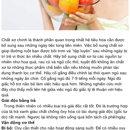
Chất xơ chính là thành phần quan trọng nhất hệ tiêu hóa cần được
bổ sung sau những ngày tiệc tùng liên miên. Việc bổ sung chất xơ
giúp đường ruột bạn được bôi trơn và “tập luyện” sau những ngày bị
trì trệ vì thức ăn nhiều chất. Hãy bổ sung chất xơ từ các nguồn tự
nhiên như hoa quả, rau củ và ngũ cốc thô; tuyệt đối không ăn chất
xơ từ những thực phẩm chế biến sẵn nếu không muốn phản tác
dụng thanh lọc cơ thể. Hãy cố gắng điều chỉnh lại thói quen ngủ sau
những ngày ăn chơi. Cố gắng ngủ đủ 7-9 tiếng mỗi ngày. Ngủ đủ
giấc hỗ trợ não bộ làm việc hiệu quả hơn. Những nghiên cứu mới
đây cho thấy mối liên hệ giữa việc ngủ đủ giấc tỷ lệ thuận với hiệu
quả.
Giải độc bằng trà
Trong thiên nhiên có nhiều loại trà giải độc rất tốt. Đó là trường hợp
của lá trà xanh giàu chất chống ôxy hóa có tác dụng giải độc (gốc tự
do) rất mạnh. Ngược lại không nên uống quá bốn tách cà phê/ngày.
Vận động cơ thể
Đi bộ:
Oxy cần thiết cho não hoạt động sáng suốt. Để có nhiều oxy