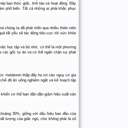
hép bạn thức giấc, tỉnh táo và hoạt động. Đây
cảm phổ biến. Tất cả những ai phải khắc phục
à chúng ta đã phát triển qua nhiều thiên niên
u quả tất yếu sẽ tác động tiêu cực tới sức khỏe
 việc học tập và bộ nhớ, có thể là một phương
a các gốc tự do và có thể ngăn chặn sự phát
c melatonin thấp đẩy họ rơi vào nguy cơ gia
t chế độ ăn uống nghiêm ngặt và kế hoạch tập
 khiến cơ thể bạn dần dần giảm hiệu suất sản
g khoảng 30%, giống với dấu hiệu ban đầu của
 chất lượng của giấc ngủ, chứ không phải là số