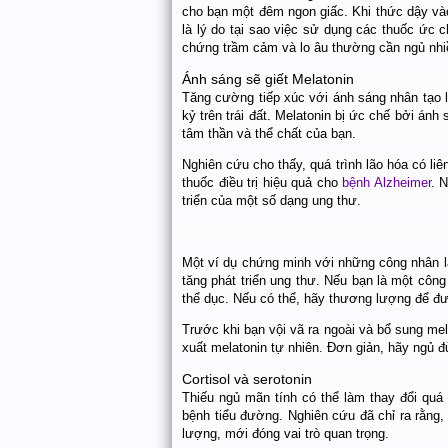
cho bạn một đêm ngon giấc. Khi thức dậy vào 
là lý do tại sao việc sử dụng các thuốc ức 
chứng trầm cảm và lo âu thường cần ngủ nhi
Ánh sáng sẽ giết Melatonin
Tăng cường tiếp xúc với ánh sáng nhân tạo là
kỷ trên trái đất. Melatonin bị ức chế bởi ánh 
tâm thần và thể chất của bạn.
Nghiên cứu cho thấy, quá trình lão hóa có li
thuốc điều trị hiệu quả cho
bệnh Alzheimer
. 
triển của một số dạng ung thư.
Một ví dụ chứng minh với những công nhân l
tăng phát triển ung thư. Nếu bạn là một côn
thể dục. Nếu có thể, hãy thương lượng để đ
Trước khi bạn vội vã ra ngoài và bổ sung me
xuất melatonin tự nhiên. Đơn giản, hãy ngủ đ
Cortisol và serotonin
Thiếu ngủ mãn tính có thể làm thay đổi quá 
bệnh tiểu đường. Nghiên cứu đã chỉ ra rằng, đ
lượng, mới đóng vai trò quan trọng.