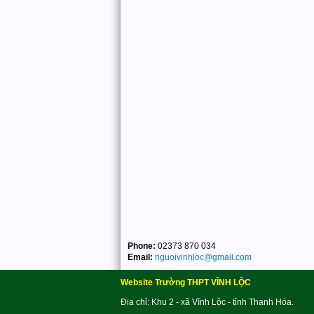
Phone:
02373 870 034
Email:
nguoivinhloc@gmail.com
Website Trường THPT VĨNH LỘC
Địa chỉ: Khu 2 - xã Vĩnh Lộc - tỉnh Thanh Hóa.