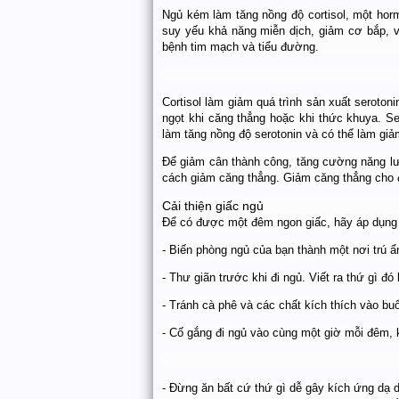
Ngủ kém làm tăng nồng độ cortisol, một horm
suy yếu khả năng miễn dịch, giảm cơ bắp, và
bệnh tim mạch và tiểu đường.
Cortisol làm giảm quá trình sản xuất serotoni
ngọt khi căng thẳng hoặc khi thức khuya. Se
làm tăng nồng độ serotonin và có thể làm giả
Để giảm cân thành công, tăng cường năng lư
cách giảm căng thẳng. Giảm căng thẳng cho đế
Cải thiện giấc ngủ
Để có được một đêm ngon giấc, hãy áp dụng
- Biến phòng ngủ của bạn thành một nơi trú ẩ
- Thư giãn trước khi đi ngủ. Viết ra thứ gì đó
- Tránh cà phê và các chất kích thích vào buổi
- Cố gắng đi ngủ vào cùng một giờ mỗi đêm, 
- Đừng ăn bất cứ thứ gì dễ gây kích ứng dạ d