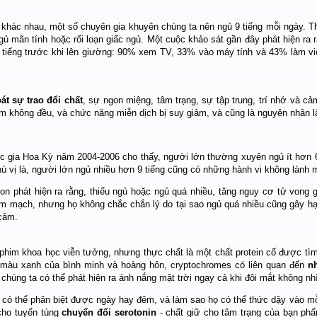
 khác nhau, một số chuyên gia khuyên chúng ta nên ngủ 9 tiếng mỗi ngày. 
ủ mãn tính hoặc rối loạn giấc ngủ. Một cuộc khảo sát gần đây phát hiện ra
1 tiếng trước khi lên giường: 90% xem TV, 33% vào máy tính và 43% làm vi
t sự trao đổi chất
, sự ngon miệng, tâm trạng, sự tập trung, trí nhớ và c
m không đều, và chức năng miễn dịch bị suy giảm, và cũng là nguyên nhân l
c gia Hoa Kỳ năm 2004-2006 cho thấy, người lớn thường xuyên ngủ ít hơn 6
 thú vị là, người lớn ngủ nhiều hơn 9 tiếng cũng có những hành vi không lành
on phát hiện ra rằng, thiếu ngủ hoặc ngủ quá nhiều, tăng nguy cơ tử vong 
tim mạch, nhưng họ không chắc chắn lý do tại sao ngủ quá nhiều cũng gây hại
cảm.
him khoa học viễn tưởng, nhưng thực chất là một chất protein cổ được tìm t
 màu xanh của bình minh và hoàng hôn, cryptochromes có liên quan đến
n
 chúng ta có thể phát hiện ra ánh nắng mặt trời ngay cả khi đôi mắt không nh
có thể phân biệt được ngày hay đêm, và làm sao họ có thể thức dậy vào mỗ
 cho tuyến tùng
chuyển đổi serotonin
- chất giữ cho tâm trạng của bạn ph