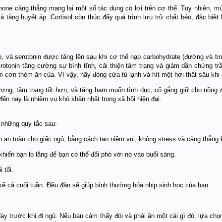
one căng thẳng mang lại một số tác dụng có lợi trên cơ thể. Tuy nhiên, mứ
 tăng huyết áp. Cortisol còn thúc đẩy quá trình lưu trữ chất béo, đặc biệt
n, và serotonin được tăng lên sau khi cơ thể nạp carbohydrate (đường và tin
rotonin tăng cường sự bình tĩnh, cải thiện tâm trạng và giảm dần chứng t
m cơn thèm ăn của. Vì vậy, hãy đóng cửa tủ lạnh và hít một hơi thật sâu khi 
ợng, tâm trạng tốt hơn, và tăng ham muốn tình dục, cố gắng giữ cho nồng đ
n nay là nhiệm vụ khó khăn nhất trong xã hội hiện đại.
 những quy tắc sau:
n an toàn cho giấc ngủ, bằng cách tạo niềm vui, không stress và căng thẳng 
 khiến bạn lo lắng để bạn có thể đối phó với nó vào buổi sáng.
 tối.
kể cả cuối tuần. Đều đặn sẽ giúp bình thường hóa nhịp sinh học của bạn.
ày trước khi đi ngủ. Nếu bạn cảm thấy đói và phải ăn một cái gì đó, lựa chọ