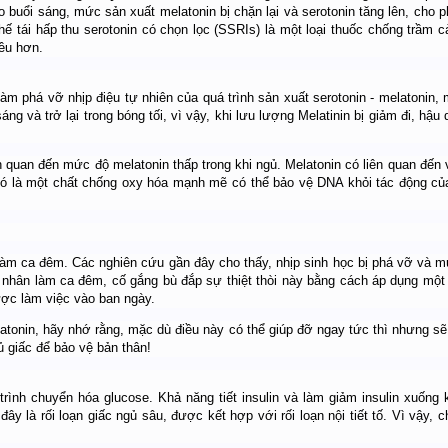
buổi sáng, mức sản xuất melatonin bị chặn lại và serotonin tăng lên, cho p
chế tái hấp thu serotonin có chọn lọc (SSRIs) là một loại thuốc chống trầm 
ều hơn.
m phá vỡ nhịp điệu tự nhiên của quá trình sản xuất serotonin - melatonin, m
sáng và trở lại trong bóng tối, vì vậy, khi lưu lượng Melatinin bị giảm đi, hậ
ên quan đến mức độ melatonin thấp trong khi ngủ. Melatonin có liên quan đến
Nó là một chất chống oxy hóa mạnh mẽ có thể bảo vệ DNA khỏi tác động củ
àm ca đêm. Các nghiên cứu gần đây cho thấy, nhịp sinh học bị phá vỡ và mứ
g nhân làm ca đêm, cố gắng bù đắp sự thiệt thòi này bằng cách áp dụng mộ
ược làm việc vào ban ngày.
latonin, hãy nhớ rằng, mặc dù điều này có thể giúp đỡ ngay tức thì nhưng sẽ
ủ giấc để bảo vệ bản thân!
trình chuyển hóa glucose. Khả năng tiết insulin và làm giảm insulin xuốn
ây là rối loạn giấc ngủ sâu, được kết hợp với rối loạn nội tiết tố. Vì vậy,