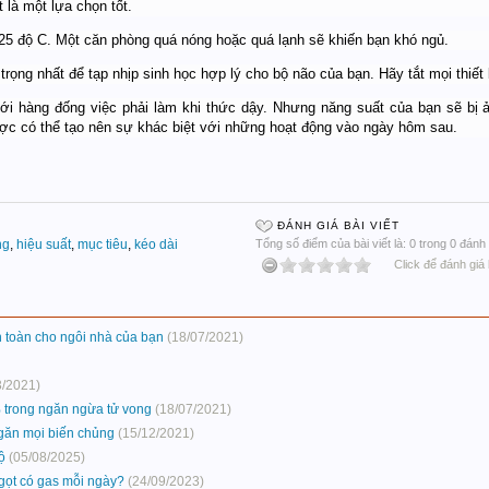
 là một lựa chọn tốt.
25 độ C. Một căn phòng quá nóng hoặc quá lạnh sẽ khiến bạn khó ngủ.
 trọng nhất để tạp nhịp sinh học hợp lý cho bộ não của bạn. Hãy tắt mọi thiết 
với hàng đống việc phải làm khi thức dậy. Nhưng năng suất của bạn sẽ bị
ợc có thể tạo nên sự khác biệt với những hoạt động vào ngày hôm sau.
ĐÁNH GIÁ BÀI VIẾT
ng
,
hiệu suất
,
mục tiêu
,
kéo dài
Tổng số điểm của bài viết là: 0 trong 0 đánh 
Click để đánh giá 
 toàn cho ngôi nhà của bạn
(18/07/2021)
3/2021)
% trong ngăn ngừa tử vong
(18/07/2021)
găn mọi biến chủng
(15/12/2021)
ộ
(05/08/2025)
gọt có gas mỗi ngày?
(24/09/2023)