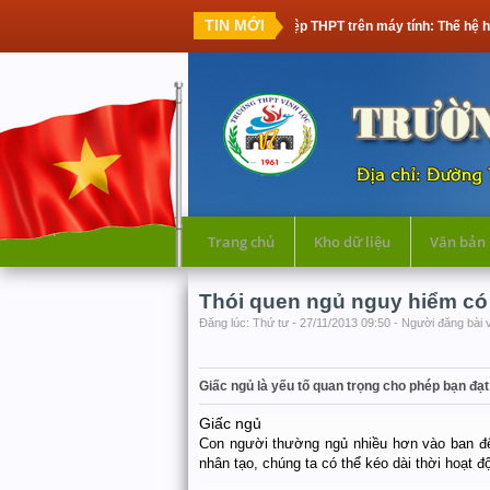
TIN MỚI
Thi tốt nghiệp THPT trên máy tính: Thế hệ học sinh đầu
Trang chủ
Kho dữ liệu
Văn bản
Thói quen ngủ nguy hiểm có 
Đăng lúc: Thứ tư - 27/11/2013 09:50 - Người đăng bài v
Giấc ngủ là yếu tố quan trọng cho phép bạn đạt
Giấc ngủ
Con người thường ngủ nhiều hơn vào ban đêm
nhân tạo, chúng ta có thể kéo dài thời hoạt 