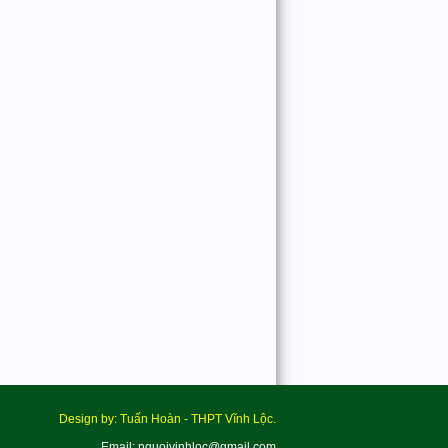
Design by: Tuấn Hoàn - THPT Vĩnh Lộc.
Email: nguoivinhloc@gmail.com