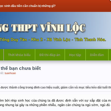
 tiên cần chuẩn bị những gì?
Thời khóa biểu
Đề thi-đáp án
Học tập
Diễn đàn
thể bạn chưa biết
iết:
tuanhoan
 được thành công trong đỉnh cao hiệu suất, giảm cân và mục tiêu kéo dài tuổi th
 bởi nhịp sinh học của chúng ta đã được định sẵn với sự sắp đặt của mặ
động nhưng lại gây ra những phiền nhiễu, ngăn cản chúng ta ngủ sớm, ngủ đủ 