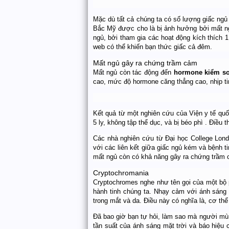
Mặc dù tất cả chúng ta có số lượng giấc ngủ
Bắc Mỹ được cho là bị ảnh hưởng bởi mất ng
ngủ, bởi tham gia các hoạt động kích thích 
web có thể khiến bạn thức giấc cả đêm.
Mất ngủ gây ra chứng trầm cảm
Mất ngủ còn tác động đến
hormone kiểm soá
cao, mức độ hormone căng thẳng cao, nhịp ti
Kết quả từ một nghiên cứu của Viện y tế quố
5 ly, không tập thể dục, và bị béo phì . Điều
Các nhà nghiên cứu từ Đại học College Lond
với các liên kết giữa giấc ngủ kém và bệnh 
mất ngủ còn có khả năng gây ra chứng trầm 
Cryptochromania
Cryptochromes nghe như tên gọi của một bộ p
hành tinh chúng ta. Nhạy cảm với ánh sáng
trong mắt và da. Điều này có nghĩa là, cơ thể
Đã bao giờ bạn tự hỏi, làm sao mà người mù 
tần suất của ánh sáng mặt trời và báo hiệu