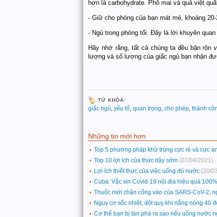
hơn là carbohydrate. Phô mai và quả việt quất
- Giữ cho phòng của bạn mát mẻ, khoảng 20-
- Ngủ trong phòng tối. Đây là lời khuyên quan
Hãy nhớ rằng, tất cả chúng ta đều bận rộn 
lượng và số lượng của giấc ngủ bạn nhận đư
TỪ KHÓA:
giấc ngủ
,
yếu tố
,
quan trọng
,
cho phép
,
thành cô
Những tin mới hơn
Top 5 phương pháp khử trùng cực rẻ và cực an
Top 10 lợi ích của thức dậy sớm
(07/04/2021)
Lợi ích thiết thực của việc uống đủ nước
(20/0
Cuba: Vắc xin Covid-19 nội địa hiệu quả 100
Thuốc mới chặn cổng vào của SARS-CoV-2, n
Nguy cơ sốc nhiệt, đột quỵ khi nắng nóng 40 đ
Cơ thể bạn bị tàn phá ra sao nếu uống nước n