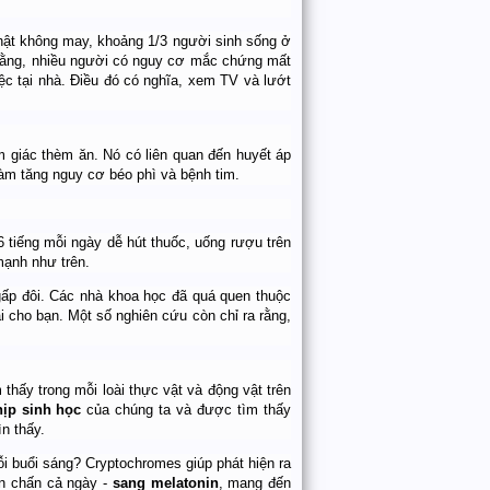
Thật không may, khoảng 1/3 người sinh sống ở
 rằng, nhiều người có nguy cơ mắc chứng mất
ệc tại nhà. Điều đó có nghĩa, xem TV và lướt
ảm giác thèm ăn. Nó có liên quan đến huyết áp
àm tăng nguy cơ béo phì và bệnh tim.
 tiếng mỗi ngày dễ hút thuốc, uống rượu trên
 mạnh như trên.
gấp đôi. Các nhà khoa học đã quá quen thuộc
 cho bạn. Một số nghiên cứu còn chỉ ra rằng,
hấy trong mỗi loài thực vật và động vật trên
hịp sinh học
của chúng ta và được tìm thấy
ìn thấy.
i buổi sáng? Cryptochromes giúp phát hiện ra
ấn chấn cả ngày -
sang melatonin
, mang đến