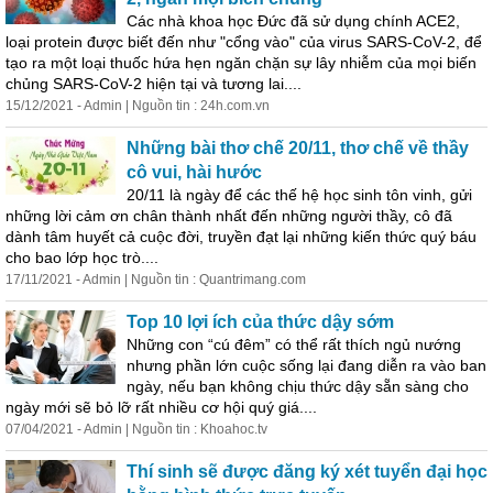
Các nhà khoa học Đức đã sử dụng chính ACE2,
loại protein được biết đến như "cổng vào" của virus SARS-CoV-2, để
tạo ra một loại thuốc hứa hẹn ngăn chặn sự lây nhiễm của mọi biến
chủng SARS-CoV-2 hiện tại và tương lai....
15/12/2021 - Admin | Nguồn tin : 24h.com.vn
Những bài thơ chế 20/11, thơ chế về thầy
cô vui, hài hước
20/11 là ngày để các thế hệ học sinh tôn vinh, gửi
những lời cảm ơn chân thành nhất đến những người thầy, cô đã
dành tâm huyết cả cuộc đời, truyền đạt lại những kiến thức quý báu
cho bao lớp học trò....
17/11/2021 - Admin | Nguồn tin : Quantrimang.com
Top 10 lợi ích của thức dậy sớm
Những con “cú đêm” có thể rất thích ngủ nướng
nhưng phần lớn cuộc sống lại đang diễn ra vào ban
ngày, nếu bạn không chịu thức dậy sẵn sàng cho
ngày mới sẽ bỏ lỡ rất nhiều cơ hội quý giá....
07/04/2021 - Admin | Nguồn tin : Khoahoc.tv
Thí sinh sẽ được đăng ký xét tuyển đại học