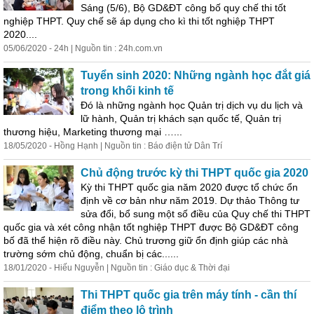
Sáng (5/6), Bộ GD&ĐT công bố quy chế thi tốt
nghiệp THPT. Quy chế sẽ áp dụng cho kì thi tốt nghiệp THPT
2020....
05/06/2020 - 24h | Nguồn tin : 24h.com.vn
Tuyển sinh 2020: Những ngành học đắt giá
trong khối kinh tế
Đó là những ngành học Quản trị dịch vụ du lịch và
lữ hành, Quản trị khách sạn quốc tế, Quản trị
thương hiệu, Marketing thương mại …...
18/05/2020 - Hồng Hạnh | Nguồn tin : Báo điện tử Dân Trí
Chủ động trước kỳ thi THPT quốc gia 2020
Kỳ thi THPT quốc gia năm 2020 được tổ chức ổn
định về cơ bản như năm 2019. Dự thảo Thông tư
sửa đổi, bổ sung một số điều của Quy chế thi THPT
quốc gia và xét công nhận tốt nghiệp THPT được Bộ GD&ĐT công
bố đã thể hiện rõ điều này. Chủ trương giữ ổn định giúp các nhà
trường sớm chủ động,
chuẩn
bị
các......
18/01/2020 - Hiếu Nguyễn | Nguồn tin : Giáo dục & Thời đại
Thi THPT quốc gia trên máy tính - cần thí
điểm theo lộ trình