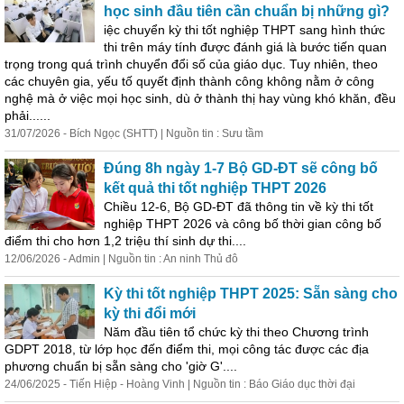
học sinh đầu tiên cần
chuẩn
bị
những gì?
iệc chuyển kỳ thi tốt nghiệp THPT sang hình thức
thi trên máy tính được đánh giá là bước tiến quan
trọng trong quá trình chuyển đổi số của giáo dục. Tuy nhiên, theo
các chuyên gia, yếu tố quyết định thành công không nằm ở công
nghệ mà ở việc mọi học sinh, dù ở thành thị hay vùng khó khăn, đều
phải......
31/07/2026 - Bích Ngọc (SHTT) | Nguồn tin : Sưu tầm
Đúng 8h ngày 1-7 Bộ GD-ĐT sẽ công bố
kết quả thi tốt nghiệp THPT 2026
Chiều 12-6, Bộ GD-ĐT đã thông tin về kỳ thi tốt
nghiệp THPT 2026 và công bố thời gian công bố
điểm thi cho hơn 1,2 triệu thí sinh dự thi....
12/06/2026 - Admin | Nguồn tin : An ninh Thủ đô
Kỳ thi tốt nghiệp THPT 2025: Sẵn sàng cho
kỳ thi đổi mới
Năm đầu tiên tổ chức kỳ thi theo Chương trình
GDPT 2018, từ lớp học đến điểm thi, mọi công tác được các địa
phương
chuẩn
bị
sẵn sàng cho 'giờ G'....
24/06/2025 - Tiến Hiệp - Hoàng Vinh | Nguồn tin : Báo Giáo dục thời đại