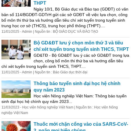
THPT
Ngày 10/1, Bộ Giáo dục và Đào tạo (GDĐT) có văn
bản số 114/BGDĐT-GDTrH gửi các sở GDĐT về việc lựa chọn, công
bố môn thi thứ ba và hướng dẫn tiêu chí xét tuyển trong tuyển sinh
trung học cơ sở (THCS), trung học phổ thông (THPT)....
11/01/2025 - Admin | Nguồn tin : BỘ GIÁO DỤC VÀ ĐÀO TẠO
Bộ GD&ĐT lưu ý chọn môn thứ 3 và tiêu
chí xét tuyển trong tuyển sinh THCS, THPT
GD&TĐ - Bộ GD&ĐT lưu ý các sở GD&ĐT trong lựa
chọn, công bố môn thi thứ ba và hướng dẫn tiêu
chí xét tuyển trong tuyển sinh THCS, THPT....
11/01/2025 - Admin | Nguồn tin : Báo Giáo dục thời đại
Thông báo tuyển sinh đại học hệ chính
quy năm 2023
Học viện Nông nghiệp Việt Nam: Thông báo tuyển
sinh đại học hệ chính quy năm 2023...
11/03/2023 - Học viện Nông nghiệp Việt Nam | Nguồn tin : Học viện Nông
nghiệp Việt Nam
Thuốc mới chặn cổng vào của SARS-CoV-
2, ngăn mọi biến chủng