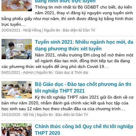
bằng hình thức trực tuyến
Thông tin mới nhất từ Bộ GD&ĐT cho biết, dự kiến
năm 2021, thay vì đăng ký nguyện vọng tuyển sinh
bằng phiếu giấy như mọi năm, thí sinh được đăng ký bằng hình thức
trực tuyến....
20/03/2021 - Nhật Hồng | Nguồn tin : Báo điện tử Dân Trí
Tuyển sinh 2021: Nhiều ngành học mới, đa
dạng phương thức xét tuyển
Năm 2021, nhiều trường ĐH công bố mở thêm một
số ngành đào tạo mới, đồng thời tiếp tục đa đạng
các phương thức xét tuyển để ứng phó dịch Covid-19....
04/01/2021 - Admin | Nguồn tin : Giáo dục & Thời đại
Bộ Giáo dục - Đào tạo chốt phương án thi
tốt nghiệp THPT 2021
Kỳ thi tốt nghiệp THPT năm 2021 giữ ổn định về cơ
bản như năm 2020, nhằm đánh giá chính xác kết quả học tập của
học sinh sau 12 năm học theo
chuẩn
đầu ra của chương trình....
24/10/2020 - Mỹ Hà | Nguồn tin : Báo điện tử Dân Trí
Chính thức công bố Quy chế thi tốt nghiệp
THPT 2020