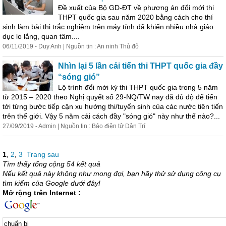
Đề xuất của Bộ GD-ĐT về phương án đổi mới thi
THPT quốc gia sau năm 2020 bằng cách cho thí
sinh làm bài thi trắc nghiệm trên máy tính đã khiến nhiều nhà giáo
dục lo lắng, quan tâm....
06/11/2019 - Duy Anh | Nguồn tin : An ninh Thủ đô
Nhìn lại 5 lần cải tiến thi THPT quốc gia đầy
“sóng gió”
Lộ trình đổi mới kỳ thi THPT quốc gia trong 5 năm
từ 2015 – 2020 theo Nghị quyết số 29-NQ/TW nay đã đủ độ để tiến
tới từng bước tiếp cận xu hướng thi/tuyển sinh của các nước tiên tiến
trên thế giới. Vậy 5 năm cải cách đầy "sóng gió" này như thế nào?...
27/09/2019 - Admin | Nguồn tin : Báo điện tử Dân Trí
1
,
2
,
3
Trang sau
Tìm thấy tổng cộng 54 kết quả
Nếu kết quả này không như mong đợi, bạn hãy thử sử dụng công cụ
tìm kiếm của Google dưới đây!
Mở rộng trên Internet :