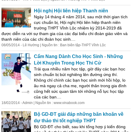
Hội nghị Hội liên hiệp Thanh niên
Ngày 14 tháng 4 năm 2014, sau một thời gian tích
cực
chuẩn
bị
, Hội nghị Hội liên hiệp thanh niên
trường THPT Vĩnh Lộc nhiệm kỳ 2014-2019 đã
được diễn ra với sự tham gia của các đại biểu chi đoàn giáo viên và
thanh niên của các chi đoàn học sinh....
08/05/2014 - Lê Hường | Nguồn tin : Ban biên tập-THPT Vĩnh Lộc
Cẩm Nang Dành Cho Học Sinh - Những
Lời Khuyên Trong Học Thi Cử
Trải qua nhiều năm học tập, giờ đây các bạn học
sinh
chuẩn
bị
bút nghiêng lên đường ứng thí.
Không chỉ chính các bạn học sinh mới hồi hộp, lo
âu mà ngay cả cha mẹ, người thân trong gia đình
cũng hết sức quan tâm tới những nỗ lực học tập
của các bạn....
18/02/2014 - Admin | Nguồn tin : www.vinabook.com
Bộ GD-ĐT giải đáp những băn khoăn về
dự thảo thi tốt nghiệp THPT
Bộ GD-ĐT cho biết, sau khi tổng hợp ý kiến đóng