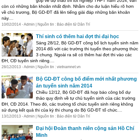
góp về dự thảo thi tốt nghiệp THPT năm 2014, vẫn
còn có những băn khoăn nhất định. Nhằm cho dư luận hiểu rõ hơn
về chủ trương, Bộ GD-ĐT đã lên tiếng giải đáp những băn khoăn
này....
10/02/2014 - Admin | Nguồn tin : Báo điện tử Dân Trí
Thí sinh có thêm hai đợt thi đại học
Sáng 28/12, Bộ GD-ĐT công bố lịch tuyển sinh năm
2014 đối với các trường thi tuyển theo phương thức
3 chung. Ngoài ra sẽ có thêm hai đợt thi vào các
ĐH, CĐ tuyển sinh riêng....
28/12/2013 - Admin | Nguồn tin : vietnamnet.vn
Bộ GD-ĐT công bố điểm mới nhất phương
án tuyển sinh năm 2014
Chiều 12/12, Bộ GD-ĐT đã họp báo công bố dự
thảo quy định về tự chủ tuyển sinh của các trường
ĐH, CĐ 2014. Theo đó, các trường tổ chức tuyển sinh riêng không
sử dụng kết quả thi của kỳ thi chung do Bộ GD-ĐT tổ chức....
13/12/2013 - Admin | Nguồn tin : Báo điện tử Dân Trí
Đại hội Đoàn thanh niên cộng sản Hồ Chí
Minh