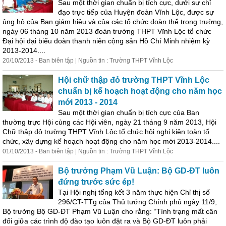
Sau một thời gian
chuẩn
bị
tích cực, dưới sự chỉ
đạo trực tiếp của Huyện đoàn Vĩnh Lộc, được sự
ủng hộ của Ban giám hiệu và của các tổ chức đoàn thể trong trường,
ngày 06 tháng 10 năm 2013 đoàn trường THPT Vĩnh Lộc tổ chức
Đại hội đại biểu đoàn thanh niên cộng sản Hồ Chí Minh nhiệm kỳ
2013-2014....
20/10/2013 - Ban biên tập | Nguồn tin : Trường THPT Vĩnh Lộc
Hội chữ thập đỏ trường THPT Vĩnh Lộc
chuẩn
bị
kế hoạch hoạt động cho năm học
mới 2013 - 2014
Sau một thời gian
chuẩn
bị
tích cực của Ban
thường trực Hội cùng các Hội viên, ngày 21 tháng 9 năm 2013, Hội
Chữ thập đỏ trường THPT Vĩnh Lộc tổ chức hội nghị kiện toàn tổ
chức, xây dựng kế hoạch hoạt động cho năm học mới 2013-2014....
01/10/2013 - Ban biên tập | Nguồn tin : Trường THPT Vĩnh Lộc
Bộ trưởng Phạm Vũ Luận: Bộ GD-ĐT luôn
đứng trước sức ép!
Tại Hội nghị tổng kết 3 năm thực hiện Chỉ thị số
296/CT-TTg của Thủ tướng Chính phủ ngày 11/9,
Bộ trưởng Bộ GD-ĐT Phạm Vũ Luận cho rằng: “Tình trạng mất cân
đối giữa các trình độ đào tạo luôn đặt ra và Bộ GD-ĐT luôn phải