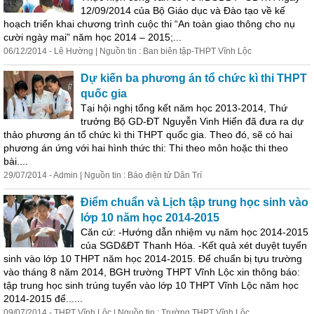
12/09/2014 của Bộ Giáo dục và Đào tạo về kế
hoạch triển khai chương trình cuộc thi “An toàn giao thông cho nụ
cười ngày mai” năm học 2014 – 2015;...
06/12/2014 - Lê Hường | Nguồn tin : Ban biên tập-THPT Vĩnh Lộc
Dự kiến ba phương án tổ chức kì thi THPT
quốc gia
Tại hội nghị tổng kết năm học 2013-2014, Thứ
trưởng Bộ GD-ĐT Nguyễn Vinh Hiển đã đưa ra dự
thảo phương án tổ chức kì thi THPT quốc gia. Theo đó, sẽ có hai
phương án ứng với hai hình thức thi: Thi theo môn hoặc thi theo
bài....
29/07/2014 - Admin | Nguồn tin : Báo điện tử Dân Trí
Điểm
chuẩn
và Lịch tập trung học sinh vào
lớp 10 năm học 2014-2015
Căn cứ: -Hướng dẫn nhiệm vụ năm học 2014-2015
của SGD&ĐT Thanh Hóa. -Kết quả xét duyệt tuyển
sinh vào lớp 10 THPT năm học 2014-2015. Để
chuẩn
bị
tựu trường
vào tháng 8 năm 2014, BGH trường THPT Vĩnh Lộc xin thông báo:
tập trung học sinh trúng tuyển vào lớp 10 THPT Vĩnh Lộc năm học
2014-2015 để......
09/07/2014 - THPT Vĩnh Lộc | Nguồn tin : Trường THPT Vĩnh Lộc