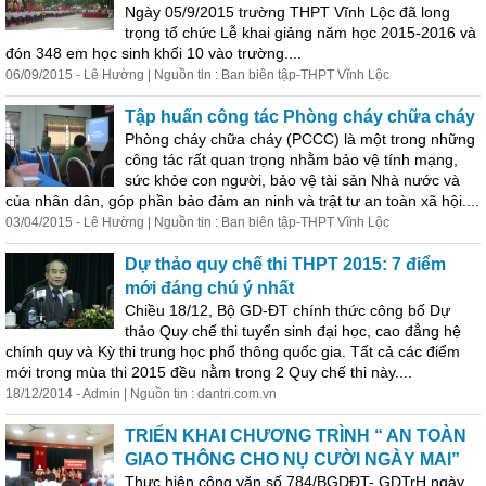
Ngày 05/9/2015 trường THPT Vĩnh Lộc đã long
trọng tổ chức Lễ khai giảng năm học 2015-2016 và
đón 348 em học sinh khối 10 vào trường....
06/09/2015 - Lê Hường | Nguồn tin : Ban biên tập-THPT Vĩnh Lộc
Tập huấn công tác Phòng cháy chữa cháy
Phòng cháy chữa cháy (PCCC) là một trong những
công tác rất quan trọng nhằm bảo vệ tính mạng,
sức khỏe con người, bảo vệ tài sản Nhà nước và
của nhân dân, góp phần bảo đảm an ninh và trật tư an toàn xã hội....
03/04/2015 - Lê Hường | Nguồn tin : Ban biên tập-THPT Vĩnh Lộc
Dự thảo quy chế thi THPT 2015: 7 điểm
mới đáng chú ý nhất
Chiều 18/12, Bộ GD-ĐT chính thức công bố Dự
thảo Quy chế thi tuyển sinh đại học, cao đẳng hệ
chính quy và Kỳ thi trung học phổ thông quốc gia. Tất cả các điểm
mới trong mùa thi 2015 đều nằm trong 2 Quy chế thi này....
18/12/2014 - Admin | Nguồn tin : dantri.com.vn
TRIỂN KHAI CHƯƠNG TRÌNH “ AN TOÀN
GIAO THÔNG CHO NỤ CƯỜI NGÀY MAI”
Thực hiện công văn số 784/BGDĐT- GDTrH ngày