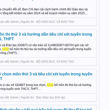
o chuyển đổi số, Ban Chỉ đạo cải cách hành chính Bộ Giáo dục và
c tổng kết nhiệm vụ năm 2024 và kế hoạch nhiệm vụ năm 2025....
 bài viết: Admin | Nguồn tin : BỘ GIÁO DỤC VÀ ĐÀO TẠO
 thi thứ 3 và hướng dẫn tiêu chí xét tuyển trong
S, THPT
ục và Đào tạo (GDĐT) có văn bản số 114/BGDĐT-GDTrH gửi các sở
n,
công
bố môn thi thứ ba và hướng dẫn tiêu chí xét tuyển trong tuyển
hông (THPT)....
 bài viết: Admin | Nguồn tin : BỘ GIÁO DỤC VÀ ĐÀO TẠO
chọn môn thứ 3 và tiêu chí xét tuyển trong tuyển
PT
 ý các sở GD&ĐT trong lựa chọn,
công
bố môn thi thứ ba và hướng
trong tuyển sinh THCS, THPT....
i viết: Admin | Nguồn tin : Báo Giáo dục thời đại
ịnh chuẩn y kết quả bầu bổ sung Bí thư Đảng bộ