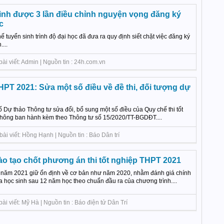
inh được 3 lần điều chỉnh nguyện vọng đăng ký
c
 tuyển sinh trình độ đại học đã đưa ra quy định siết chặt việc đăng ký
...
ài viết: Admin | Nguồn tin : 24h.com.vn
THPT 2021: Sửa một số điều về đề thi, đối tượng dự
 Dự thảo Thông tư sửa đổi, bổ sung một số điều của Quy chế thi tốt
thông ban hành kèm theo Thông tư số 15/2020/TT-BGDĐT....
 viết: Hồng Hạnh | Nguồn tin : Báo Dân trí
ào tạo chốt phương án thi tốt nghiệp THPT 2021
T năm 2021 giữ ổn định về cơ bản như năm 2020, nhằm đánh giá chính
a học sinh sau 12 năm học theo chuẩn đầu ra của chương trình....
i viết: Mỹ Hà | Nguồn tin : Báo điện tử Dân Trí