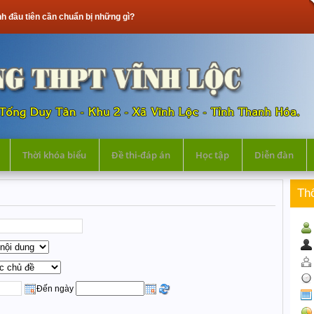
n chuẩn bị những gì?
Thời khóa biểu
Đề thi-đáp án
Học tập
Diễn đàn
Th
Đến ngày