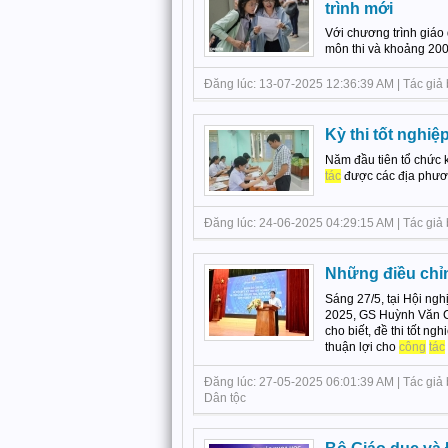
trình mới
Với chương trình giáo 
môn thi và khoảng 200 
Đăng lúc: 13-07-2025 12:36:39 AM | Tác giả bà
Kỳ thi tốt nghiệ
Năm đầu tiên tổ chức k
tác
được các địa phương
Đăng lúc: 24-06-2025 04:29:15 AM | Tác giả b
Những điều chỉn
Sáng 27/5, tại Hội ngh
2025, GS Huỳnh Văn C
cho biết, đề thi tốt n
thuận lợi cho
công
tác
Đăng lúc: 27-05-2025 06:01:39 AM | Tác giả bà
Dân tộc