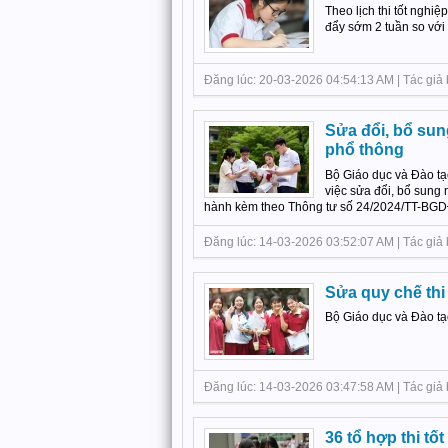
Theo lịch thi tốt ng
đẩy sớm 2 tuần so với 
Đăng lúc: 20-03-2026 04:54:13 AM | Tác giả bà
Sửa đổi, bổ sun
phổ thông
Bộ Giáo dục và Đào t
việc sửa đổi, bổ sung 
hành kèm theo Thông tư số 24/2024/TT-BGD
Đăng lúc: 14-03-2026 03:52:07 AM | Tác giả
Sửa quy chế thi
Bộ Giáo dục và Đào t
Đăng lúc: 14-03-2026 03:47:58 AM | Tác giả bà
36 tổ hợp thi tố