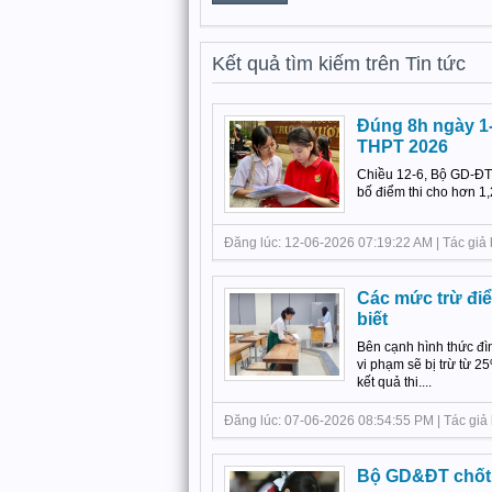
Kết quả tìm kiếm trên Tin tức
Đúng 8h ngày 1-
THPT 2026
Chiều 12-6, Bộ GD-ĐT 
bố điểm thi cho hơn 1,2 
Đăng lúc: 12-06-2026 07:19:22 AM | Tác giả b
Các mức trừ điểm
biết
Bên cạnh hình thức đìn
vi phạm sẽ bị trừ từ 2
kết quả thi....
Đăng lúc: 07-06-2026 08:54:55 PM | Tác giả b
Bộ GD&ĐT chốt l