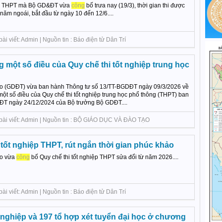
hiệp THPT mà Bộ GD&ĐT vừa
công
bố trưa nay (19/3), thời gian thi được
năm ngoái, bắt đầu từ ngày 10 đến 12/6....
i viết: Admin | Nguồn tin : Báo điện tử Dân Trí
g một số điều của Quy chế thi tốt nghiệp trung học
ạo (GDĐT) vừa ban hành Thông tư số 13/TT-BGDĐT ngày 09/3/2026 về
một số điều của Quy chế thi tốt nghiệp trung học phổ thông (THPT) ban
ĐT ngày 24/12/2024 của Bộ trưởng Bộ GDĐT....
 bài viết: Admin | Nguồn tin : BỘ GIÁO DỤC VÀ ĐÀO TẠO
 tốt nghiệp THPT, rút ngắn thời gian phúc khảo
ạo vừa
công
bố Quy chế thi tốt nghiệp THPT sửa đổi từ năm 2026....
i viết: Admin | Nguồn tin : Báo điện tử Dân Trí
t nghiệp và 197 tổ hợp xét tuyển đại học ở chương