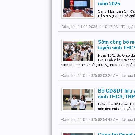
năm 2025
Sáng 11/2, Ban Chỉ đạ
Đào tạo (GDĐT) tổ chứ
Đăng lúc: 14-02-2025 11:10:17 PM | Tác giả
Sớm công bố môn
tuyển sinh THC
Ngày 10/1, Bộ Giáo d
GDĐT về việc lựa chọ
sinh trung học cơ sở (THCS), trung học phổ t
Đăng lúc: 11-01-2025 03:03:27 AM | Tác giả
Bộ GD&ĐT lưu ý 
sinh THCS, TH
GD&TĐ - Bộ GD&ĐT lưu
dẫn tiêu chí xét tuyển 
Đăng lúc: 11-01-2025 02:54:43 AM | Tác giả bà
Công bố Quyết đ