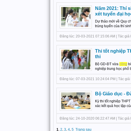
Năm 2021: Thí s
xét tuyển đại họ
Dự thảo mới về Quy chế
trúng tuyển của thí sinh.
Đăng lúc: 20-03-2021 07:15:06 AM | Tác giả b
Thi tốt nghiệp 
thi
Bộ GD-ĐT vừa
công
bố
nghiệp trung học phổ 
Đăng lúc: 07-03-2021 10:24:04 PM | Tác giả bài
Bộ Giáo dục - Đ
Kỳ thi tốt nghiệp THP
xác kết quả học tập củ
Đăng lúc: 24-10-2020 06:22:47 AM | Tác giả bà
1
,
2
,
3
,
4
,
5
Trang sau