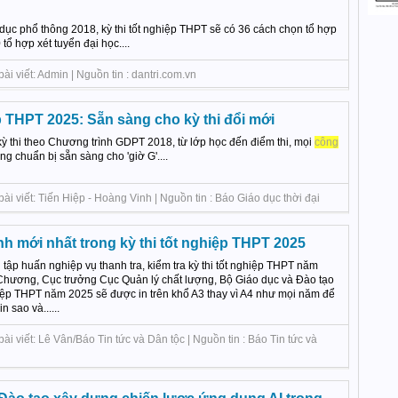
dục phổ thông 2018, kỳ thi tốt nghiệp THPT sẽ có 36 cách chọn tổ hợp
tổ hợp xét tuyển đại học....
i viết: Admin | Nguồn tin : dantri.com.vn
p THPT 2025: Sẵn sàng cho kỳ thi đổi mới
ỳ thi theo Chương trình GDPT 2018, từ lớp học đến điểm thi, mọi
công
 chuẩn bị sẵn sàng cho 'giờ G'....
ài viết: Tiến Hiệp - Hoàng Vinh | Nguồn tin : Báo Giáo dục thời đại
h mới nhất trong kỳ thi tốt nghiệp THPT 2025
ị tập huấn nghiệp vụ thanh tra, kiểm tra kỳ thi tốt nghiệp THPT năm
hương, Cục trưởng Cục Quản lý chất lượng, Bộ Giáo dục và Đào tạo
ghiệp THPT năm 2025 sẽ được in trên khổ A3 thay vì A4 như mọi năm để
in sao và......
i viết: Lê Vân/Báo Tin tức và Dân tộc | Nguồn tin : Báo Tin tức và