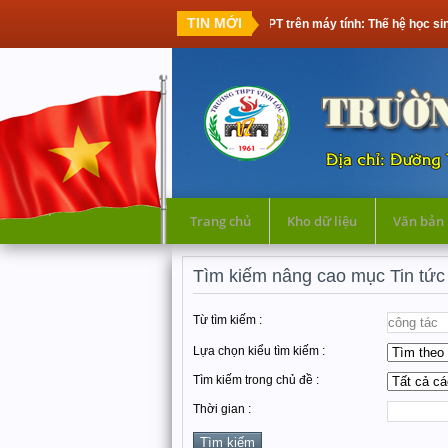
TIN MỚI
Thi tốt nghiệp THPT trên máy tính: Thế hệ học sinh đầu tiên cầ
Trang chủ
Kho dữ liệu
Văn bản
Tìm kiếm nâng cao mục Tin tức
Từ tìm kiếm :
Lựa chọn kiểu tìm kiếm :
Tìm kiếm trong chủ đề :
Thời gian :