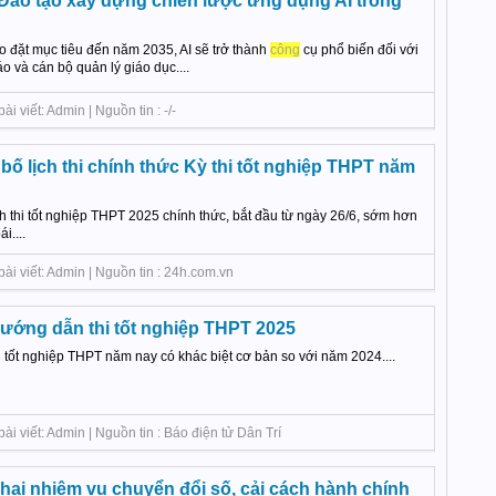
Đào tạo xây dựng chiến lược ứng dụng AI trong
o đặt mục tiêu đến năm 2035, AI sẽ trở thành
công
cụ phổ biến đối với
o và cán bộ quản lý giáo dục....
 viết: Admin | Nguồn tin : -/-
ố lịch thi chính thức Kỳ thi tốt nghiệp THPT năm
h thi tốt nghiệp THPT 2025 chính thức, bắt đầu từ ngày 26/6, sớm hơn
i....
ài viết: Admin | Nguồn tin : 24h.com.vn
ướng dẫn thi tốt nghiệp THPT 2025
 tốt nghiệp THPT năm nay có khác biệt cơ bản so với năm 2024....
i viết: Admin | Nguồn tin : Báo điện tử Dân Trí
hai nhiệm vụ chuyển đổi số, cải cách hành chính