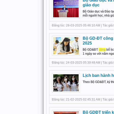
Bộ Giáo dục và 
giáo dục
Bộ Giáo dục và Đào tạ
mỗi người học, nhà giá
Đăng lúc: 28-03-2025 05:46:10 AM | Tác giả bài
Bộ GD-ĐT công b
2025
Bộ GD&ĐT
công
bố lịc
1 ngày so với năm ngoá
Đăng lúc: 24-03-2025 05:39:48 AM | Tác giả b
Lịch ban hành h
Theo Bộ GD&ĐT, kỳ thi
Đăng lúc: 21-02-2025 02:45:31 AM | Tác giả bà
Bộ GDĐT triển k