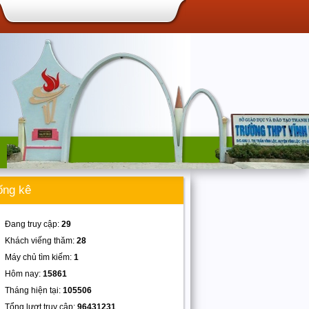
ống kê
Đang truy cập:
29
Khách viếng thăm:
28
Máy chủ tìm kiếm:
1
Hôm nay:
15861
Tháng hiện tại:
105506
Tổng lượt truy cập:
96431231