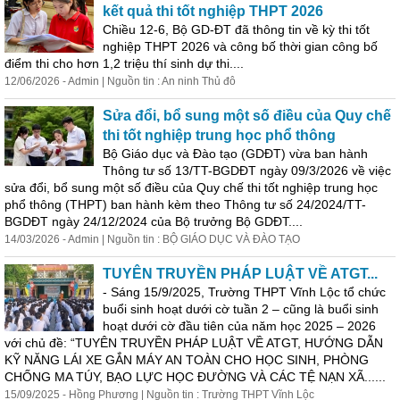
kết quả thi tốt nghiệp THPT 2026
Chiều 12-6, Bộ GD-ĐT đã thông tin về kỳ thi tốt
nghiệp THPT 2026 và công bố thời gian công bố
điểm thi cho hơn 1,2 triệu thí sinh dự thi....
12/06/2026 - Admin | Nguồn tin : An ninh Thủ đô
Sửa đổi, bổ sung một số điều của Quy chế
thi tốt nghiệp trung học phổ thông
Bộ Giáo dục và Đào tạo (GDĐT) vừa ban hành
Thông tư số 13/TT-BGDĐT ngày 09/3/2026 về việc
sửa đổi, bổ sung một số điều của Quy chế thi tốt nghiệp trung học
phổ thông (THPT) ban hành kèm theo Thông tư số 24/2024/TT-
BGDĐT ngày 24/12/2024 của Bộ trưởng Bộ GDĐT....
14/03/2026 - Admin | Nguồn tin : BỘ GIÁO DỤC VÀ ĐÀO TẠO
TUYÊN TRUYỀN PHÁP LUẬT VỀ ATGT...
- Sáng 15/9/2025, Trường THPT Vĩnh Lộc tổ chức
buổi sinh hoạt dưới cờ tuần 2 – cũng là buổi sinh
hoạt dưới cờ đầu tiên của năm học 2025 – 2026
với chủ đề: “TUYÊN TRUYỀN PHÁP LUẬT VỀ ATGT, HƯỚNG DẪN
KỸ NĂNG LÁI XE GẮN MÁY AN TOÀN CHO HỌC SINH, PHÒNG
CHỐNG MA TÚY, BẠO LỰC HỌC ĐƯỜNG VÀ CÁC TỆ NẠN XÃ......
15/09/2025 - Hồng Phương | Nguồn tin : Trường THPT Vĩnh Lộc