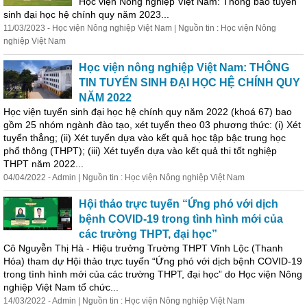
Học viện Nông nghiệp Việt Nam: Thông báo tuyển
sinh đại học hệ chính quy năm 2023...
11/03/2023 - Học viện Nông nghiệp Việt Nam | Nguồn tin : Học viện Nông
nghiệp Việt Nam
Học viện nông nghiệp Việt Nam: THÔNG
TIN TUYỂN SINH ĐẠI HỌC HỆ CHÍNH QUY
NĂM 2022
Học viện tuyển sinh đại học hệ chính quy năm 2022 (khoá 67) bao
gồm 25 nhóm ngành đào tạo, xét tuyển theo 03 phương thức: (i) Xét
tuyển thẳng; (ii) Xét tuyển dựa vào kết quả học tập bậc trung học
phổ thông (THPT); (iii) Xét tuyển dựa vào kết quả thi tốt nghiệp
THPT năm 2022...
04/04/2022 - Admin | Nguồn tin : Học viện Nông nghiệp Việt Nam
Hộ
i thảo trực tuyến “Ứng phó với dịch
bệnh COVID-19 trong tình hình mới của
các trường THPT, đại học”
Cô Nguyễn Thị Hà - Hiệu trưởng Trường THPT Vĩnh Lộc (Thanh
Hóa) tham dự
Hộ
i thảo trực tuyến “Ứng phó với dịch bệnh COVID-19
trong tình hình mới của các trường THPT, đại học” do Học viện Nông
nghiệp Việt Nam tổ chức...
14/03/2022 - Admin | Nguồn tin : Học viện Nông nghiệp Việt Nam