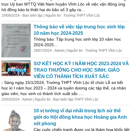
trực Uỷ ban MTTQ Việt Nam huyện Vĩnh Lộc về việc vận động
ủng
hộ
đồng bào bị thiệt hại do bão số 3 gây ra...
19/09/2024 - Ban biên tập | Nguồn tin : Trường THPT Vĩnh Lộc
Thông báo về việc tập trung học sinh lớp
10 năm học 2024-2025
Thông báo: Tập trung học sinh lớp 10 năm học
2024-2025...
29/07/2024 - Admin | Nguồn tin : Trường THPT Vĩnh Lộc
SƠ KẾT HỌC KỲ I NĂM HỌC 2023-2024 VÀ
TRAO THƯỞNG CHO HỌC SINH, GIÁO
VIÊN CÓ THÀNH TÍCH XUẤT SẮC
- Sáng ngày 15/1/2024, Trường THPT Vĩnh Lộc tổ chức Lễ sơ kết
học kì I năm học 2023 – 2024 và tuyên dương các tập thể, cá nhân
giáo viên, học sinh có thành tích xuất sắc ....
20/03/2024 - Admin | Nguồn tin : Ban biên tập-THPT Vĩnh Lộc
10 vị tướng vĩ đại nhất trong lịch sử thế
giới do
Hộ
i đồng khoa học Hoàng gia Anh
xét phong
Các cuộc chiến tranh được coi là thảm họa khốc liệt