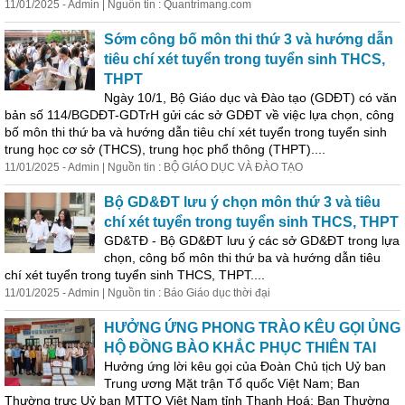
11/01/2025 - Admin | Nguồn tin : Quantrimang.com
Sớm công bố môn thi thứ 3 và hướng dẫn
tiêu chí xét tuyển trong tuyển sinh THCS,
THPT
Ngày 10/1, Bộ Giáo dục và Đào tạo (GDĐT) có văn
bản số 114/BGDĐT-GDTrH gửi các sở GDĐT về việc lựa chọn, công
bố môn thi thứ ba và hướng dẫn tiêu chí xét tuyển trong tuyển sinh
trung học cơ sở (THCS), trung học phổ thông (THPT)....
11/01/2025 - Admin | Nguồn tin : BỘ GIÁO DỤC VÀ ĐÀO TẠO
Bộ GD&ĐT lưu ý chọn môn thứ 3 và tiêu
chí xét tuyển trong tuyển sinh THCS, THPT
GD&TĐ - Bộ GD&ĐT lưu ý các sở GD&ĐT trong lựa
chọn, công bố môn thi thứ ba và hướng dẫn tiêu
chí xét tuyển trong tuyển sinh THCS, THPT....
11/01/2025 - Admin | Nguồn tin : Báo Giáo dục thời đại
HƯỞNG ỨNG PHONG TRÀO KÊU GỌI ỦNG
HỘ ĐỒNG BÀO KHẮC PHỤC THIÊN TAI
Hưởng ứng lời kêu gọi của Đoàn Chủ tịch Uỷ ban
Trung ương Mặt trận Tổ quốc Việt Nam; Ban
Thường trực Uỷ ban MTTQ Việt Nam tỉnh Thanh Hoá; Ban Thường