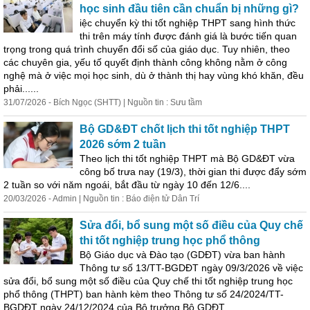
học
sinh đầu tiên cần chuẩn bị những gì?
iệc chuyển kỳ thi tốt nghiệp THPT sang hình thức
thi trên máy tính được đánh giá là bước tiến quan
trọng trong quá trình chuyển đổi số của giáo dục. Tuy nhiên, theo
các chuyên gia, yếu tố quyết định thành công không nằm ở công
nghệ mà ở việc mọi
học
sinh, dù ở thành thị hay vùng khó khăn, đều
phải......
31/07/2026 - Bích Ngọc (SHTT) | Nguồn tin : Sưu tầm
Bộ GD&ĐT chốt lịch thi tốt nghiệp THPT
2026 sớm 2 tuần
Theo lịch thi tốt nghiệp THPT mà Bộ GD&ĐT vừa
công bố trưa nay (19/3), thời gian thi được đẩy sớm
2 tuần so với năm ngoái, bắt đầu từ ngày 10 đến 12/6....
20/03/2026 - Admin | Nguồn tin : Báo điện tử Dân Trí
Sửa đổi, bổ sung một số điều của Quy chế
thi tốt nghiệp trung
học
phổ thông
Bộ Giáo dục và Đào tạo (GDĐT) vừa ban hành
Thông tư số 13/TT-BGDĐT ngày 09/3/2026 về việc
sửa đổi, bổ sung một số điều của Quy chế thi tốt nghiệp trung
học
phổ thông (THPT) ban hành kèm theo Thông tư số 24/2024/TT-
BGDĐT ngày 24/12/2024 của Bộ trưởng Bộ GDĐT....