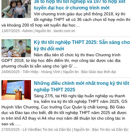
36 tổ hợp thi tốt nghiệp và 197 tổ hợp xét
tuyển
đại
học
ở chương trình mới
Với chương trình giáo dục phổ thông 2018, kỳ thi
tốt nghiệp THPT sẽ có 36 cách chọn tổ hợp môn thi
và khoảng 200 tổ hợp xét tuyển
đại
học
....
13/07/2025 - Admin | Nguồn tin : dantri.com.vn
Kỳ thi tốt nghiệp THPT 2025: Sẵn sàng cho
kỳ thi đổi mới
Năm đầu tiên tổ chức kỳ thi theo Chương trình
GDPT 2018, từ lớp
học
đến điểm thi, mọi công tác được các địa
phương chuẩn bị sẵn sàng cho 'giờ G'....
24/06/2025 - Tiến Hiệp - Hoàng Vinh | Nguồn tin : Báo Giáo dục thời
đại
Những điều chỉnh mới nhất trong kỳ thi tốt
nghiệp THPT 2025
Sáng 27/5, tại Hội nghị tập huấn nghiệp vụ thanh
tra, kiểm tra kỳ thi tốt nghiệp THPT năm 2025, GS
Huỳnh Văn Chương, Cục trưởng Cục Quản lý chất lượng, Bộ Giáo
dục và Đào tạo cho biết, đề thi tốt nghiệp THPT năm 2025 sẽ được
in trên khổ A3 thay vì A4 như mọi năm để thuận lợi cho công tác in
sao và......
27/05/2025 - Lê Vân/Báo Tin tức và Dân tộc | Nguồn tin : Báo Tin tức và Dân tộc