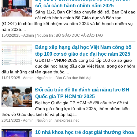
số, cải cách hành chính năm 2025
Sáng 11/2, Ban Chỉ đạo chuyển đổi số, Ban Chỉ đạo
cải cách hành chính Bộ Giáo dục và Đào tạo
(GDĐT) tổ chức tổng kết nhiệm vụ năm 2024 và kế hoạch nhiệm vụ
năm 2025....
15/02/2025 - Admin | Nguồn tin : BỘ GIÁO DỤC VÀ ĐÀO TẠO
Bảng xếp hạng
đại
học
Việt Nam công bố
tốp 100 cơ sở giáo dục
đại
học
năm 2025
GD&TĐ - VNUR-2025 công bố tốp 100 cơ sở giáo
dục
đại
học
hàng đầu của Việt Nam, trong đó nhóm
đầu là những cái tên quen thuộc....
11/01/2025 - Admin | Nguồn tin : Báo Giáo dục thời
đại
Đổi cấu trúc đề thi đánh giá năng lực ĐH
Quốc gia TP HCM từ 2025
Đại
học
Quốc gia TP HCM sẽ đổi cấu trúc đề thi
đánh giá năng lực từ năm 2025, thêm nhóm kiến
thức về Giáo dục kinh tế và pháp luật....
26/11/2023 - Admin | Nguồn tin : vnexpress.net
10 nhà khoa
học
trẻ đoạt giải thưởng khoa