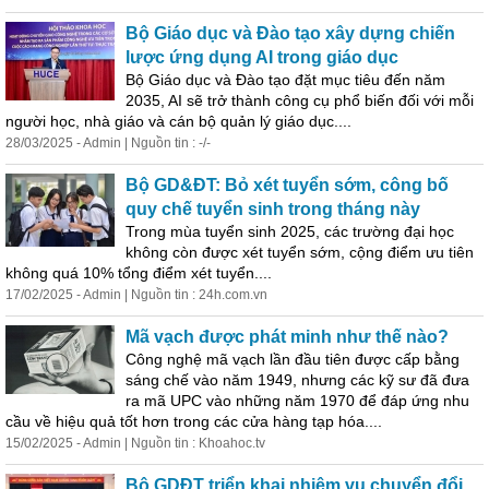
Bộ Giáo dục và Đào tạo xây dựng chiến
lược ứng dụng AI trong giáo dục
Bộ Giáo dục và Đào tạo đặt mục tiêu đến năm
2035, AI sẽ trở thành công cụ phổ biến đối với mỗi
người
học
, nhà giáo và cán bộ quản lý giáo dục....
28/03/2025 - Admin | Nguồn tin : -/-
Bộ GD&ĐT: Bỏ xét tuyển sớm, công bố
quy chế tuyển sinh trong tháng này
Trong mùa tuyển sinh 2025, các trường
đại
học
không còn được xét tuyển sớm, cộng điểm ưu tiên
không quá 10% tổng điểm xét tuyển....
17/02/2025 - Admin | Nguồn tin : 24h.com.vn
Mã vạch được phát minh như thế nào?
Công nghệ mã vạch lần đầu tiên được cấp bằng
sáng chế vào năm 1949, nhưng các kỹ sư đã đưa
ra mã UPC vào những năm 1970 để đáp ứng nhu
cầu về hiệu quả tốt hơn trong các cửa hàng tạp hóa....
15/02/2025 - Admin | Nguồn tin : Khoahoc.tv
Bộ GDĐT triển khai nhiệm vụ chuyển đổi