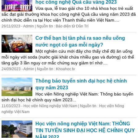
học
công nghệ Quả cầu vàng 2023
Vừa qua, lễ trao giải cho 10 nhà khoa
học
trẻ xuất
sắc đạt giải thưởng khoa
học
công nghệ Quả cầu vàng năm 2023 đã
chính thức diễn ra tại
Học
viện Thanh thiếu niên Việt Nam....
26/11/2023 - Admin | Nguồn tin : Báo điện tử Dân Trí
Cơ thể bạn bị tàn phá ra sao nếu uống
nước ngọt có gas mỗi ngày?
Một nghiên cứu mới đây cho thấy chế độ ăn uống
mỗi ngày với soda (nước giải khát chứa nhiều gas và đường) có thể
tăng gấp 3 lần nguy cơ mắc chứng suy giảm trí nhớ....
24/09/2023 - Admin | Nguồn tin : Khoahoc.tv
Thông báo tuyển sinh
đại
học
hệ chính
quy năm 2023
Học
viện Nông nghiệp Việt Nam: Thông báo tuyển
sinh
đại
học
hệ chính quy năm 2023...
11/03/2023 -
Học
viện Nông nghiệp Việt Nam | Nguồn tin :
Học
viện Nông
nghiệp Việt Nam
Học
viện nông nghiệp Việt Nam: THÔNG
TIN TUYỂN SINH ĐẠI HỌC HỆ CHÍNH QUY
NĂM 2022