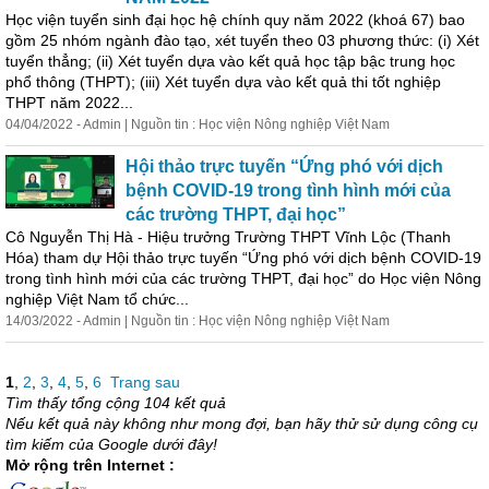
Học
viện tuyển sinh
đại
học
hệ chính quy năm 2022 (khoá 67) bao
gồm 25 nhóm ngành đào tạo, xét tuyển theo 03 phương thức: (i) Xét
tuyển thẳng; (ii) Xét tuyển dựa vào kết quả
học
tập bậc trung
học
phổ thông (THPT); (iii) Xét tuyển dựa vào kết quả thi tốt nghiệp
THPT năm 2022...
04/04/2022 - Admin | Nguồn tin :
Học
viện Nông nghiệp Việt Nam
Hội thảo trực tuyến “Ứng phó với dịch
bệnh COVID-19 trong tình hình mới của
các trường THPT,
đại
học
”
Cô Nguyễn Thị Hà - Hiệu trưởng Trường THPT Vĩnh Lộc (Thanh
Hóa) tham dự Hội thảo trực tuyến “Ứng phó với dịch bệnh COVID-19
trong tình hình mới của các trường THPT,
đại
học
” do
Học
viện Nông
nghiệp Việt Nam tổ chức...
14/03/2022 - Admin | Nguồn tin :
Học
viện Nông nghiệp Việt Nam
1
,
2
,
3
,
4
,
5
,
6
Trang sau
Tìm thấy tổng cộng 104 kết quả
Nếu kết quả này không như mong đợi, bạn hãy thử sử dụng công cụ
tìm kiếm của Google dưới đây!
Mở rộng trên Internet :