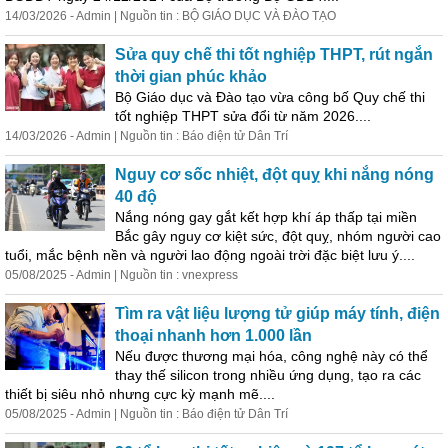
14/03/2026 - Admin | Nguồn tin : BỘ GIÁO DỤC VÀ ĐÀO TẠO
Sửa quy chế thi tốt nghiệp THPT, rút ngắn
thời gian phúc khảo
Bộ Giáo dục và Đào tạo vừa công bố Quy chế thi
tốt nghiệp THPT sửa đổi từ năm 2026....
14/03/2026 - Admin | Nguồn tin : Báo điện tử Dân Trí
Nguy cơ sốc nhiệt, đột quỵ khi nắng nóng
40 độ
Nắng nóng gay gắt kết hợp khí áp thấp tại miền
Bắc gây nguy cơ kiệt sức, đột quỵ, nhóm người cao
tuổi, mắc bệnh nền và người lao động ngoài trời đặc biệt lưu ý....
05/08/2025 - Admin | Nguồn tin : vnexpress
Tìm ra vật liệu lượng tử giúp máy tính, điện
thoại nhanh hơn 1.000 lần
Nếu được thương mại hóa, công nghệ này có thể
thay thế silicon trong nhiều ứng dụng, tạo ra các
thiết bị siêu nhỏ nhưng cực kỳ mạnh mẽ....
05/08/2025 - Admin | Nguồn tin : Báo điện tử Dân Trí