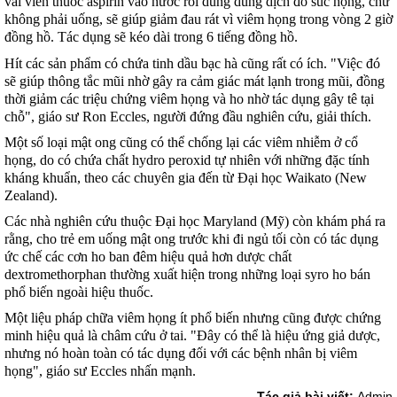
vài viên thuốc aspirin vào nước rồi dùng dung dịch đó súc họng, chứ
không phải uống, sẽ giúp giảm đau rát vì viêm họng trong vòng 2 giờ
đồng hồ. Tác dụng sẽ kéo dài trong 6 tiếng đồng hồ.
Hít các sản phẩm có chứa tinh dầu bạc hà cũng rất có ích. "Việc đó
sẽ giúp thông tắc mũi nhờ gây ra cảm giác mát lạnh trong mũi, đồng
thời giảm các triệu chứng viêm họng và ho nhờ tác dụng gây tê tại
chỗ", giáo sư Ron Eccles, người đứng đầu nghiên cứu, giải thích.
Một số loại mật ong cũng có thể chống lại các viêm nhiễm ở cổ
họng, do có chứa chất hydro peroxid tự nhiên với những đặc tính
kháng khuẩn, theo các chuyên gia đến từ Đại học Waikato (New
Zealand).
Các nhà nghiên cứu thuộc Đại học Maryland (Mỹ) còn khám phá ra
rằng, cho trẻ em uống mật ong trước khi đi ngủ tối còn có tác dụng
ức chế các cơn ho ban đêm hiệu quả hơn dược chất
dextromethorphan thường xuất hiện trong những loại syro ho bán
phổ biến ngoài hiệu thuốc.
Một liệu pháp chữa viêm họng ít phổ biến nhưng cũng được chứng
minh hiệu quả là châm cứu ở tai. "Đây có thể là hiệu ứng giả dược,
nhưng nó hoàn toàn có tác dụng đối với các bệnh nhân bị viêm
họng", giáo sư Eccles nhấn mạnh.
Tác giả bài viết:
Admin