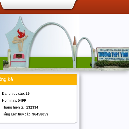
ống kê
Đang truy cập:
29
Hôm nay:
5499
Tháng hiện tại:
132334
Tổng lượt truy cập:
96458059