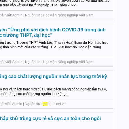
phương thức: (i) Xét tuyển thẳng; (ii) Xét tuyển dựa vào kết quả học tập
yển dựa vào kết quả thi tốt nghiệp THPT năm 2022...
bài viết: Admin | Nguồn tin : Học viện Nông nghiệp Việt Nam
uyến “Ứng phó với dịch bệnh COVID-19 trong tình
c trường THPT, đại học”
ệu trưởng Trường THPT Vĩnh Lộc (Thanh Hóa) tham dự Hội thảo trực
g tình hình mới của các trường THPT, đại học” do Học viện Nông
bài viết: Admin | Nguồn tin : Học viện Nông nghiệp Việt Nam
âng cao chất lượng nguồn nhân lực trong thời kỳ
hội và thách thức mới của Cuộc cách mạng công nghiệp lần thứ 4,
phải nâng cao chất lượng nguồn lao động....
ài viết: Admin | Nguồn tin :
gia
oduc.net.vn
áp khử trùng cực rẻ và cực an toàn cho ngôi