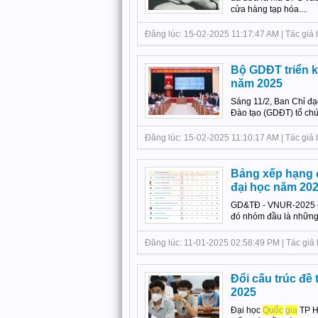
cửa hàng tạp hóa....
Đăng lúc: 15-02-2025 11:17:47 AM | Tác giả b
Bộ GDĐT triển k
năm 2025
Sáng 11/2, Ban Chỉ đạ
Đào tạo (GDĐT) tổ chứ
Đăng lúc: 15-02-2025 11:10:17 AM | Tác giả
Bảng xếp hạng đ
đại học năm 20
GD&TĐ - VNUR-2025 cô
đó nhóm đầu là những c
Đăng lúc: 11-01-2025 02:58:49 PM | Tác giả b
Đổi cấu trúc đề
2025
Đại học
Quốc
gia
TP HC