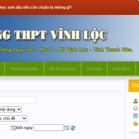
iên cần chuẩn bị những gì?
Thời khóa biểu
Đề thi-đáp án
Học tập
Diễn đàn
Th
Đến ngày