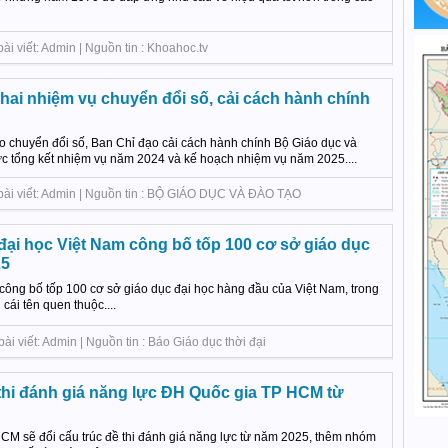
ài viết: Admin | Nguồn tin : Khoahoc.tv
hai nhiệm vụ chuyển đổi số, cải cách hành chính
o chuyển đổi số, Ban Chỉ đạo cải cách hành chính Bộ Giáo dục và
c tổng kết nhiệm vụ năm 2024 và kế hoạch nhiệm vụ năm 2025....
 bài viết: Admin | Nguồn tin : BỘ GIÁO DỤC VÀ ĐÀO TẠO
ại học Việt Nam công bố tốp 100 cơ sở giáo dục
25
ng bố tốp 100 cơ sở giáo dục đại học hàng đầu của Việt Nam, trong
ái tên quen thuộc....
ài viết: Admin | Nguồn tin : Báo Giáo dục thời đại
 thi đánh giá năng lực ĐH Quốc gia TP HCM từ
M sẽ đổi cấu trúc đề thi đánh giá năng lực từ năm 2025, thêm nhóm