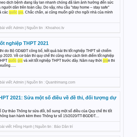
theo dịch bệnh đang lây lan nhanh chóng đã làm ảnh hưởng đến sức
người dân trên toàn cầu. Do vậy, nhu cầu "stay home – stay safe"
ả các
quốc
gia
. Chắc chắn, ai cũng muốn giữ cho ngôi nhà của mình
ài viết: Admin | Nguồn tin : Khoahoc.tv
tốt nghiệp THPT 2021
thi do Bộ GD&ĐT công bố, kết quả bài thi tốt nghiệp THPT sẽ chiếm
p 2020. Về cơ bản thì quy chế thi cũng như cách tính điểm tốt nghiệp
 THPT
quốc
gia
và xét tốt nghiệp THPT trước đây. Năm nay thời
gia
n thi
xuống......
bài viết: Admin | Nguồn tin : Quantrimang.com
THPT 2021: Sửa một số điều về đề thi, đối tượng dự
Dự thảo Thông tư sửa đổi, bổ sung một số điều của Quy chế thi tốt
thông ban hành kèm theo Thông tư số 15/2020/TT-BGDĐT....
 viết: Hồng Hạnh | Nguồn tin : Báo Dân trí