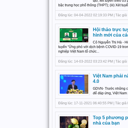
tạo, xét tuyển theo 03 
bậc trung học phổ thông (THPT); (iii) Xét tu
Đăng lúc: 04-04-2022 02:19:33 PM | Tác giả 
Hội thảo trực t
hình mới của cá
Cô Nguyễn Thị Hà - Hi
tuyến “Ứng phó với dịch bệnh COVID-19 tron
nghiệp Việt Nam tổ chức...
Đăng lúc: 14-03-2022 03:23:42 PM | Tác giả 
Việt Nam phải n
4.0
GDVN- Trước những cơ 
để đáp ứng, Việt Nam 
Đăng lúc: 17-11-2021 06:40:55 PM | Tác giả b
Top 5 phương ph
nhà của bạn