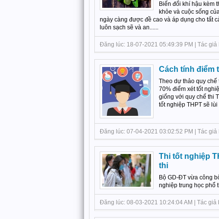
Biến đổi khí hậu kèm 
khỏe và cuộc sống của 
ngày càng được đề cao và áp dụng cho tất c
luôn sạch sẽ và an......
Đăng lúc: 18-07-2021 05:49:39 PM | Tác giả b
Cách tính điểm 
Theo dự thảo quy chế 
70% điểm xét tốt nghiệ
giống với quy chế thi
tốt nghiệp THPT sẽ lùi 
Đăng lúc: 07-04-2021 03:02:52 PM | Tác giả 
Thi tốt nghiệp 
thi
Bộ GD-ĐT vừa công bố 
nghiệp trung học phổ 
Đăng lúc: 08-03-2021 10:24:04 AM | Tác giả bài