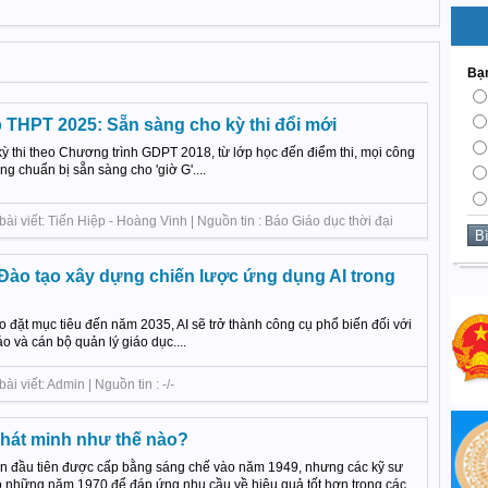
Bạn
p THPT 2025: Sẵn sàng cho kỳ thi đổi mới
ỳ thi theo Chương trình GDPT 2018, từ lớp học đến điểm thi, mọi công
g chuẩn bị sẵn sàng cho 'giờ G'....
ài viết: Tiến Hiệp - Hoàng Vinh | Nguồn tin : Báo Giáo dục thời đại
Đào tạo xây dựng chiến lược ứng dụng AI trong
 đặt mục tiêu đến năm 2035, AI sẽ trở thành công cụ phổ biến đối với
o và cán bộ quản lý giáo dục....
i viết: Admin | Nguồn tin : -/-
hát minh như thế nào?
n đầu tiên được cấp bằng sáng chế vào năm 1949, nhưng các kỹ sư
 những năm 1970 để đáp ứng nhu cầu về hiệu quả tốt hơn trong các