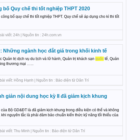
 bố Quy chế thi tốt nghiệp THPT 2020
ông bố quy chế thi tốt nghiệp THPT. Quy chế sẽ áp dụng cho kì thi tốt
ài viết: 24h | Nguồn tin : 24h.com.vn
: Những ngành học đắt giá trong khối kinh tế
Quản trị dịch vụ du lịch và lữ hành, Quản trị khách sạn
quốc
tế, Quản
ting thương mại …...
i viết: Hồng Hạnh | Nguồn tin : Báo điện tử Dân Trí
nh giản nội dung học kỳ II đã giảm kịch khung
của Bộ GD&ĐT là đã giảm kịch khung trong điều kiện có thể và không
 khi nguyên tắc là phải đảm bảo chuẩn kiến thức kỹ năng tối thiểu của
ài viết: Thu Minh | Nguồn tin : Báo điện tử Dân Trí