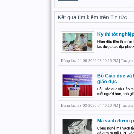
Kết quả tìm kiếm trên Tin tức
Kỳ thi tốt nghiệ
Năm đầu tiên tổ chức k
tác được các địa phươn
Đăng lúc: 24-06-2025 03:29:15 PM | Tác giả b
Bộ Giáo dục và 
giáo dục
Bộ Giáo dục và Đào tạo
mỗi người học, nhà giá
Đăng lúc: 28-03-2025 04:46:10 PM | Tác giả bà
Mã vạch được p
Công nghệ mã vạch lầ
đã đưa ra mã UPC vào