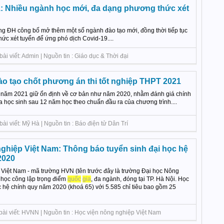
: Nhiều ngành học mới, đa dạng phương thức xét
g ĐH công bố mở thêm một số ngành đào tạo mới, đồng thời tiếp tục
ức xét tuyển để ứng phó dịch Covid-19....
ài viết: Admin | Nguồn tin : Giáo dục & Thời đại
ào tạo chốt phương án thi tốt nghiệp THPT 2021
T năm 2021 giữ ổn định về cơ bản như năm 2020, nhằm đánh giá chính
a học sinh sau 12 năm học theo chuẩn đầu ra của chương trình....
i viết: Mỹ Hà | Nguồn tin : Báo điện tử Dân Trí
nghiệp Việt Nam: Thông báo tuyển sinh đại học hệ
2020
Việt Nam - mã trường HVN (tên trước đây là trường Đại học Nông
i học công lập trọng điểm
quốc
gia
, đa ngành, đóng tại TP. Hà Nội. Học
c hệ chính quy năm 2020 (khoá 65) với 5.585 chỉ tiêu bao gồm 25
i viết: HVNN | Nguồn tin : Học viện nông nghiệp Việt Nam