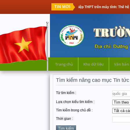
TIN MỚI
Thi tốt nghiệp THPT trên máy tính: Thế hệ học sinh đầu t
Trang chủ
Kho dữ liệu
Văn bản
Tìm kiếm nâng cao mục Tin tức
Từ tìm kiếm :
Lựa chọn kiểu tìm kiếm :
Tìm kiếm trong chủ đề :
Thời gian :