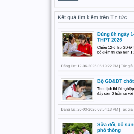
Kết quả tìm kiếm trên Tin tức
Đúng 8h ngày 1-
THPT 2026
Chiều 12-6, Bộ GD-Đ
bố điểm thi cho hơn 1,2 
Đăng lúc: 12-06-2026 06:19:22 PM | Tác giả b
Bộ GD&ĐT chốt l
Theo lịch thi tốt nghi
đẩy sớm 2 tuần so với 
Đăng lúc: 20-03-2026 03:54:13 PM | Tác giả b
Sửa đổi, bổ sun
phổ thông