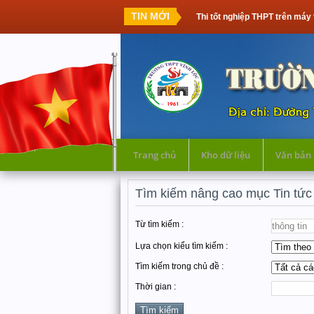
TIN MỚI
Thi tốt nghiệp THPT trên máy tính: Thế hệ
Trang chủ
Kho dữ liệu
Văn bản
Tìm kiếm nâng cao mục Tin tức
Từ tìm kiếm :
Lựa chọn kiểu tìm kiếm :
Tìm kiếm trong chủ đề :
Thời gian :