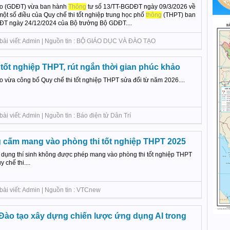
ạo (GDĐT) vừa ban hành
Thông
tư số 13/TT-BGDĐT ngày 09/3/2026 về
một số điều của Quy chế thi tốt nghiệp trung học phổ
thông
(THPT) ban
ĐT ngày 24/12/2024 của Bộ trưởng Bộ GDĐT....
 bài viết: Admin | Nguồn tin : BỘ GIÁO DỤC VÀ ĐÀO TẠO
 tốt nghiệp THPT, rút ngắn thời gian phúc khảo
o vừa công bố Quy chế thi tốt nghiệp THPT sửa đổi từ năm 2026....
ài viết: Admin | Nguồn tin : Báo điện tử Dân Trí
 cấm mang vào phòng thi tốt nghiệp THPT 2025
 dụng thí sinh không được phép mang vào phòng thi tốt nghiệp THPT
 chế thi....
bài viết: Admin | Nguồn tin : VTCnew
Đào tạo xây dựng chiến lược ứng dụng AI trong