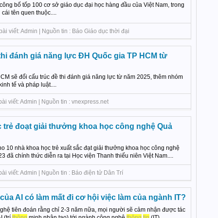
ng bố tốp 100 cơ sở giáo dục đại học hàng đầu của Việt Nam, trong
ái tên quen thuộc....
ài viết: Admin | Nguồn tin : Báo Giáo dục thời đại
 thi đánh giá năng lực ĐH Quốc gia TP HCM từ
CM sẽ đổi cấu trúc đề thi đánh giá năng lực từ năm 2025, thêm nhóm
inh tế và pháp luật....
ài viết: Admin | Nguồn tin : vnexpress.net
 trẻ đoạt giải thưởng khoa học công nghệ Quả
cho 10 nhà khoa học trẻ xuất sắc đạt giải thưởng khoa học công nghệ
đã chính thức diễn ra tại Học viện Thanh thiếu niên Việt Nam....
i viết: Admin | Nguồn tin : Báo điện tử Dân Trí
ủa AI có làm mất đi cơ hội việc làm của ngành IT?
ghệ tiên đoán rằng chỉ 2-3 năm nữa, mọi người sẽ cảm nhận được tác
 (trí
thông
minh nhân tạo) tới ngành công nghệ
thông
tin
(IT)....