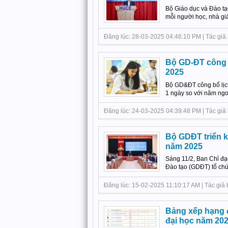
Bộ Giáo dục và Đào tạo
mỗi người học, nhà giá
Đăng lúc: 28-03-2025 04:46:10 PM | Tác giả bà
Bộ GD-ĐT công b
2025
Bộ GD&ĐT công bố lịch
1 ngày so với năm ngoá
Đăng lúc: 24-03-2025 04:39:48 PM | Tác giả b
Bộ GDĐT triển k
năm 2025
Sáng 11/2, Ban Chỉ đạ
Đào tạo (GDĐT) tổ chứ
Đăng lúc: 15-02-2025 11:10:17 AM | Tác giả
Bảng xếp hạng đ
đại học năm 20