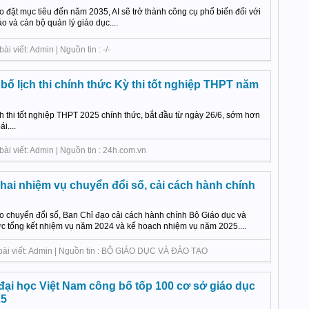
 đặt mục tiêu đến năm 2035, AI sẽ trở thành công cụ phổ biến đối với
o và cán bộ quản lý giáo dục....
i viết: Admin | Nguồn tin : -/-
ố lịch thi chính thức Kỳ thi tốt nghiệp THPT năm
 thi tốt nghiệp THPT 2025 chính thức, bắt đầu từ ngày 26/6, sớm hơn
i....
ài viết: Admin | Nguồn tin : 24h.com.vn
hai nhiệm vụ chuyển đổi số, cải cách hành chính
o chuyển đổi số, Ban Chỉ đạo cải cách hành chính Bộ Giáo dục và
c tổng kết nhiệm vụ năm 2024 và kế hoạch nhiệm vụ năm 2025....
 bài viết: Admin | Nguồn tin : BỘ GIÁO DỤC VÀ ĐÀO TẠO
ại học Việt Nam công bố tốp 100 cơ sở giáo dục
25