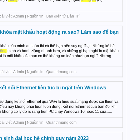
i viết: Admin | Nguồn tin : Báo điện tử Dân Trí
 khóa mật khẩu hoạt động ra sao? Làm sao để bạn
?
khẩu của mình an toàn thì có thể bạn nên suy nghĩ lại. Những kẻ bẻ
hông
minh và hành động nhanh hơn, và những gì bạn nghĩ là mật khẩu
thật là mật khẩu của bạn có thể không an toàn như bạn nghĩ. Nhưng
bài viết: Admin | Nguồn tin : Quantrimang.com
kết nối Ethernet liên tục bị ngắt trên Windows
 sử dụng kết nối Ethernet qua WiFi là hiệu suất mạng được cải thiện và
điều nay không phải luôn luôn đung. Kết nối Ethernet của bạn đôi khi
mà không có lý do rõ ràng trên PC chạy Windows 10 hoặc 11 của......
bài viết: Admin | Nguồn tin : Quantrimang.com
 sinh đại học hệ chính quy năm 2023