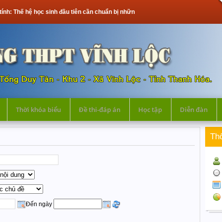
 học sinh đầu tiên cần chuẩn bị những gì?
Thời khóa biểu
Đề thi-đáp án
Học tập
Diễn đàn
Th
Đến ngày