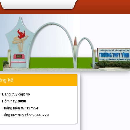
ống kê
Đang truy cập:
46
Hôm nay:
9098
Tháng hiện tại:
117554
Tổng lượt truy cập:
96443279