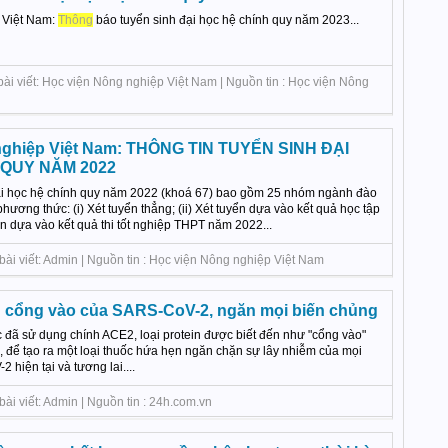
 Việt Nam:
Thông
báo tuyển sinh đại học hệ chính quy năm 2023...
bài viết: Học viện Nông nghiệp Việt Nam | Nguồn tin : Học viện Nông
nghiệp Việt Nam: THÔNG TIN TUYỂN SINH ĐẠI
 QUY NĂM 2022
đại học hệ chính quy năm 2022 (khoá 67) bao gồm 25 nhóm ngành đào
phương thức: (i) Xét tuyển thẳng; (ii) Xét tuyển dựa vào kết quả học tập
yển dựa vào kết quả thi tốt nghiệp THPT năm 2022...
bài viết: Admin | Nguồn tin : Học viện Nông nghiệp Việt Nam
 cổng vào của SARS-CoV-2, ngăn mọi biến chủng
đã sử dụng chính ACE2, loại protein được biết đến như "cổng vào"
 để tạo ra một loại thuốc hứa hẹn ngăn chặn sự lây nhiễm của mọi
hiện tại và tương lai....
ài viết: Admin | Nguồn tin : 24h.com.vn