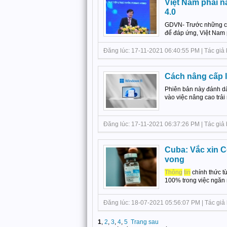
Việt Nam phải n
4.0
GDVN- Trước những cơ 
để đáp ứng, Việt Nam 
Đăng lúc: 17-11-2021 06:40:55 PM | Tác giả b
Cách nâng cấp 
Phiên bản này đánh dấu
vào việc nâng cao trải
Đăng lúc: 17-11-2021 06:37:26 PM | Tác giả b
Cuba: Vắc xin C
vong
Thông
tin
chính thức t
100% trong việc ngăn 
Đăng lúc: 18-07-2021 05:56:07 PM | Tác giả b
1
,
2
,
3
,
4
,
5
Trang sau