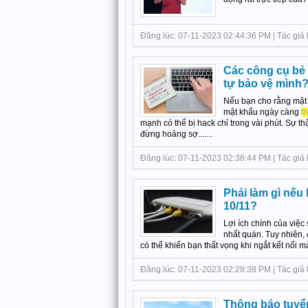
Đăng lúc: 07-11-2023 02:44:36 PM | Tác giả bà
Các công cụ bẻ
tự bảo vệ mình
Nếu bạn cho rằng mật 
mật khẩu ngày càng
t
mạnh có thể bị hack chỉ trong vài phút. Sự 
đừng hoảng sợ.......
Đăng lúc: 07-11-2023 02:38:44 PM | Tác giả 
Phải làm gì nếu 
10/11?
Lợi ích chính của việc
nhất quán. Tuy nhiên, 
có thể khiến bạn thất vọng khi ngắt kết nối 
Đăng lúc: 07-11-2023 02:28:38 PM | Tác giả 
Thông báo tuyển