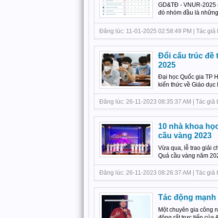
GD&TĐ - VNUR-2025 cô
đó nhóm đầu là những c
Đăng lúc: 11-01-2025 02:58:49 PM | Tác giả b
Đổi cấu trúc đề
2025
Đại học Quốc gia TP H
kiến thức về Giáo dục k
Đăng lúc: 26-11-2023 08:35:37 AM | Tác giả b
10 nhà khoa học
cầu vàng 2023
Vừa qua, lễ trao giải 
Quả cầu vàng năm 2023 
Đăng lúc: 26-11-2023 08:26:37 AM | Tác giả bà
Tác động mạnh c
Một chuyên gia công n
động rất trực tiếp của AI