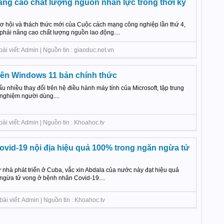
âng cao chất lượng nguồn nhân lực trong thời kỳ
hội và thách thức mới của Cuộc cách mạng công nghiệp lần thứ 4,
phải nâng cao chất lượng nguồn lao động....
ài viết: Admin | Nguồn tin : giaoduc.net.vn
lên Windows 11 bản chính thức
 nhiều thay đổi trên hệ điều hành máy tính của Microsoft, tập trung
 nghiệm người dùng....
ài viết: Admin | Nguồn tin : Khoahoc.tv
ovid-19 nội địa hiệu quả 100% trong ngăn ngừa tử
ừ nhà phát triển ở Cuba, vắc xin Abdala của nước này đạt hiệu quả
ngừa tử vong ở bệnh nhân Covid-19....
ài viết: Admin | Nguồn tin : Khoahoc.tv