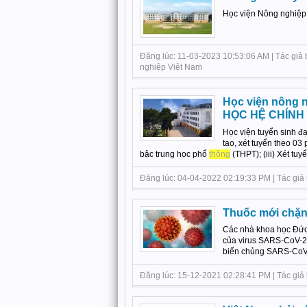
Học viện Nông nghiệp
Đăng lúc: 11-03-2023 10:53:06 AM | Tác giả 
nghiệp Việt Nam
Học viện nông 
HỌC HỆ CHÍNH
Học viện tuyển sinh 
tạo, xét tuyển theo 03 
bậc trung học phổ
thông
(THPT); (iii) Xét tu
Đăng lúc: 04-04-2022 02:19:33 PM | Tác giả 
Thuốc mới chặn
Các nhà khoa học Đức 
của virus SARS-CoV-2,
biến chủng SARS-CoV-2 
Đăng lúc: 15-12-2021 02:28:41 PM | Tác giả b