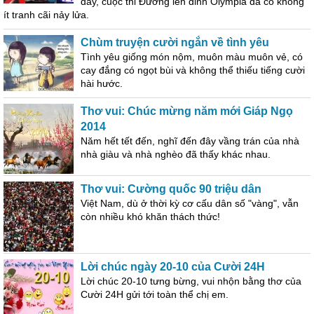
đây, cuộc thi Đường lên đỉnh Olympia đã có không
ít tranh cãi nảy lửa.
Chùm truyện cười ngắn về tình yêu
Tình yêu giống món nộm, muôn màu muôn vẻ, có
cay đắng có ngọt bùi và không thể thiếu tiếng cười
hài hước.
Thơ vui: Chúc mừng năm mới Giáp Ngọ
2014
Năm hết tết đến, nghĩ đến đây vầng trán của nhà
nhà giàu và nhà nghèo đã thấy khác nhau.
Thơ vui: Cường quốc 90 triệu dân
Việt Nam, dù ở thời kỳ cơ cấu dân số "vàng", vẫn
còn nhiều khó khăn thách thức!
Lời chúc ngày 20-10 của Cười 24H
Lời chúc 20-10 tưng bừng, vui nhộn bằng thơ của
Cười 24H gửi tới toàn thể chị em.