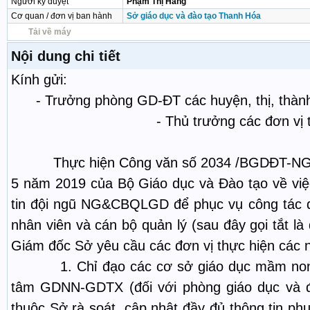
Người ký duyệt
Phạm Thị Hằng
Cơ quan / đơn vị ban hành
Sở giáo dục và đào tạo Thanh Hóa
Tải về máy
Nội dung chi tiết
Kính gửi:
- Trưởng phòng GD-ĐT các huyện, thị, thành
- Thủ trưởng các đơn vị trực
Thực hiện Công văn số 2034 /BGDĐT-NGC
5 năm 2019 của Bộ Giáo dục và Đào tạo về việc
tin đội ngũ NG&CBQLGD để phục vụ công tác qu
nhân viên và cán bộ quản lý (sau đây gọi tắt là
Giám đốc Sở yêu cầu các đơn vị thực hiện các 
1. Chỉ đạo các cơ sở giáo dục mầm non, 
tâm GDNN-GDTX (đối với phòng giáo dục và đà
thuộc Sở rà soát, cập nhật đầy đủ thông tin phụ