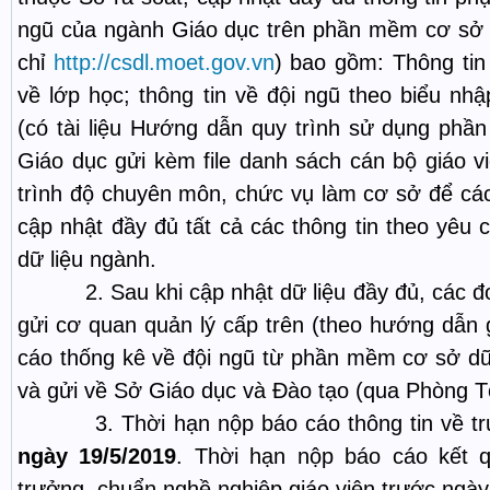
ngũ của ngành Giáo dục trên phần mềm cơ sở dữ
chỉ
http://csdl.moet.gov.vn
) bao gồm: Thông tin
về lớp học; thông tin về đội ngũ theo biểu nh
(có tài liệu Hướng dẫn quy trình sử dụng ph
Giáo dục gửi kèm file danh sách cán bộ giáo vi
trình độ chuyên môn, chức vụ làm cơ sở để các
cập nhật đầy đủ tất cả các thông tin theo yê
dữ liệu ngành.
2. Sau khi cập nhật dữ liệu đầy đủ, các đơn
gửi cơ quan quản lý cấp trên (theo hướng dẫn 
cáo thống kê về đội ngũ từ phần mềm cơ sở dữ
và gửi về Sở Giáo dục và Đào tạo (qua Phòng T
3. Thời hạn nộp báo cáo thông tin về trư
ngày 19/5/2019
. Thời hạn nộp báo cáo kết 
trưởng, chuẩn nghề nghiệp giáo viên trước ngày