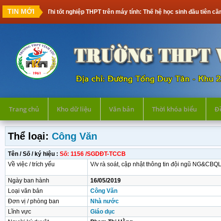
TIN MỚI
Thi tốt nghiệp THPT trên máy tính: Thế hệ học sinh đầu tiên cần chuẩn bị
Trang chủ
Kho dữ liệu
Văn bản
Thời khóa biểu
Đề
Thể loại:
Công Văn
Tên / Số / ký hiệu :
Số: 1156 /SGDĐT-TCCB
Về việc / trích yếu
V/v rà soát, cập nhật thông tin đội ngũ NG&CBQ
Ngày ban hành
16/05/2019
Loại văn bản
Công Văn
Đơn vị / phòng ban
Nhà nước
Lĩnh vực
Giáo dục