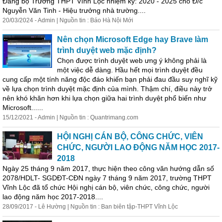
Đảng
bộ
Trường THPT Vĩnh Lộc nhiệm kỳ: 2020 - 2025 cho Đ/c
Nguyễn Văn Tinh - Hiệu trưởng nhà trường....
20/03/2024 - Admin | Nguồn tin : Báo Hà Nội Mới
Nên chọn Microsoft Edge hay Brave làm
trình duyệt web mặc định?
Chọn được trình duyệt web ưng ý không phải là
một việc dễ dàng. Hầu hết mọi trình duyệt đều
cung cấp một tính năng độc đáo khiến bạn phải đau đầu suy nghĩ kỹ
về lựa chọn trình duyệt mặc định của mình. Thậm chí, điều này trở
nên khó khăn hơn khi lựa chọn giữa hai trình duyệt phổ biến như
Microsoft......
15/12/2021 - Admin | Nguồn tin : Quantrimang.com
HỘI NGHỊ CÁN BỘ, CÔNG CHỨC, VIÊN
CHỨC, NGƯỜI LAO ĐỘNG NĂM HỌC 2017-
2018
Ngày 25 tháng 9 năm 2017, thực hiện theo công văn hướng dẫn số
2078/HDLT- SGDĐT-CĐN ngày 7 tháng 9 năm 2017, trường THPT
Vĩnh Lộc đã tổ chức Hội nghị cán
bộ
, viên chức, công chức, người
lao động năm học 2017-2018....
28/09/2017 - Lê Hường | Nguồn tin : Ban biên tập-THPT Vĩnh Lộc