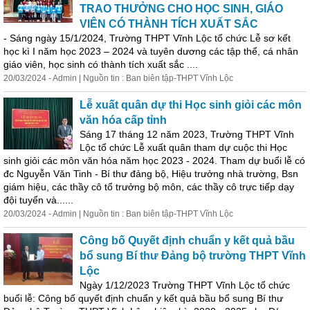
TRAO THƯỞNG CHO HỌC SINH, GIÁO
VIÊN CÓ THÀNH TÍCH XUẤT SẮC
- Sáng ngày 15/1/2024, Trường THPT Vĩnh Lộc tổ chức Lễ sơ kết
học kì I năm học 2023 – 2024 và tuyên dương các tập thể, cá nhân
giáo viên, học sinh có thành tích xuất sắc ....
20/03/2024 - Admin | Nguồn tin : Ban biên tập-THPT Vĩnh Lộc
Lễ xuất quân dự thi Học sinh giỏi các môn
văn hóa cấp tỉnh
Sáng 17 tháng 12 năm 2023, Trường THPT Vĩnh
Lộc tổ chức Lễ xuất quân tham dự cuộc thi Học
sinh giỏi các môn văn hóa năm học 2023 - 2024. Tham dự buổi lễ có
đc Nguyễn Văn Tinh - Bí thư
đảng
bộ
, Hiệu trưởng nhà trường, Bsn
giám hiệu, các thầy cô tổ trưởng
bộ
môn, các thầy cô trực tiếp dạy
đội tuyển và......
20/03/2024 - Admin | Nguồn tin : Ban biên tập-THPT Vĩnh Lộc
Công bố Quyết định chuẩn y kết quả bầu
bổ sung Bí thư Đảng
bộ
trường THPT Vĩnh
Lộc
Ngày 1/12/2023 Trường THPT Vĩnh Lộc tổ chức
buổi lễ: Công bố quyết định chuẩn y kết quả bầu bổ sung Bí thư