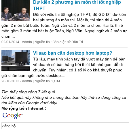
Dự kiến 2 phương án môn thi tốt nghiệp
THPT
Đối với việc thi tốt nghiệp THPT,
Bộ
GD-ĐT dự kiến
hai phương án môn thi. Một là, thí sinh thi 4 môn
gồm 2 môn bắt buộc Toán, Ngữ văn và 2 môn tự chọn. Hai là, thi 5
môn gồm 3 môn thi bắt buộc Toán, Ngữ Văn, Ngoại ngữ và 2 môn tự
chọn....
02/01/2014 - Admin | Nguồn tin : Báo điện tử Dân Trí
Vì sao bạn cần desktop hơn laptop?
Từ lâu, máy tính xách tay đã vượt máy tính để bàn
về doanh số bán hàng bởi thiết kế nhỏ gọn, dễ di
chuyển. Tuy nhiên, có 1 số lý do khá thuyết phục
giữ chân bạn ngồi trước desktop....
20/10/2013 - Admin | Nguồn tin : QTM
Tìm thấy tổng cộng 7 kết quả
Nếu kết quả này không như mong đợi, bạn hãy thử sử dụng công cụ
tìm kiếm của Google dưới đây!
Mở rộng trên Internet :