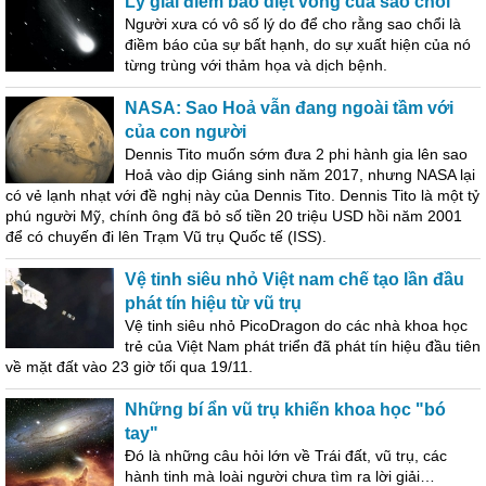
Lý giải điềm báo diệt vong của sao chổi
Người xưa có vô số lý do để cho rằng sao chổi là
điềm báo của sự bất hạnh, do sự xuất hiện của nó
từng trùng với thảm họa và dịch bệnh.
NASA: Sao Hoả vẫn đang ngoài tầm với
của con người
Dennis Tito muốn sớm đưa 2 phi hành gia lên sao
Hoả vào dịp Giáng sinh năm 2017, nhưng NASA lại
có vẻ lạnh nhạt với đề nghị này của Dennis Tito. Dennis Tito là một tỷ
phú người Mỹ, chính ông đã bỏ số tiền 20 triệu USD hồi năm 2001
để có chuyến đi lên Trạm Vũ trụ Quốc tế (ISS).
Vệ tinh siêu nhỏ Việt nam chế tạo lần đầu
phát tín hiệu từ vũ trụ
Vệ tinh siêu nhỏ PicoDragon do các nhà khoa học
trẻ của Việt Nam phát triển đã phát tín hiệu đầu tiên
về mặt đất vào 23 giờ tối qua 19/11.
Những bí ẩn vũ trụ khiến khoa học "bó
tay"
Đó là những câu hỏi lớn về Trái đất, vũ trụ, các
hành tinh mà loài người chưa tìm ra lời giải…