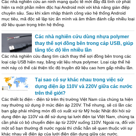
Các nhà nghiên cứu an ninh mạng quốc tế mới đây đã tình cờ phát
hiện ra một phần mềm độc hại Android mới với khả năng gián điệp
chuyên sâu. Sau khi xâm nhập thành công vào hệ thống Android
mục tiêu, mã độc sẽ lập tức ẩn mình và âm thầm đánh cắp nhiều loại
dữ liệu quan trọng trên hệ thống.
Các nhà nghiên cứu dùng nhựa polymer
thay thế sợi đồng bên trong cáp USB, giúp
tăng tốc độ lên nhiều lần
Các nhà nghiên cứu đang tìm cách thay thế sợi đồng bên trong các
loại cáp USB hiện nay, bằng vật liệu nhựa polymer. Loại cáp thế hệ
mới này có thể cải thiện tốc độ truyền dữ liệu cao hơn gấp nhiều lần.
Tại sao có sự khác nhau trong việc sử
dụng điện áp 110V và 220V giữa các nước
trên thế giới?
Các thiết bị điện - điện tử trên thị trường Việt Nam của chúng ta hiện
nay thường sử dụng ở mức điện áp 220V. Thế nhưng, sẽ có lần các
bạn gặp phải những món đồ có xuất xứ từ Mỹ hoặc Nhật đòi hỏi sử
dụng điện áp 110V và để sử dụng tại lưới điện tại VIệt Nam, chúng ta
cần phải có bộ chuyển điện áp từ 220V xuống 110V. Ngoài ra, đối với
một số bạn thường đi nước ngoài thì chắc hẳn sẽ quen thuộc với sự
khác nhau về điện áp của lưới điện dân dụng giữa các nước.