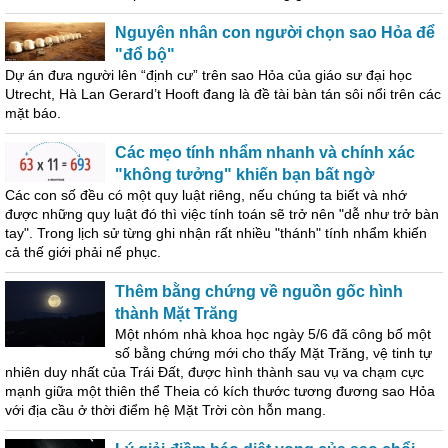
Nguyên nhân con người chọn sao Hỏa để
"đổ bộ"
Dự án đưa người lên “định cư” trên sao Hỏa của giáo sư đại học
Utrecht, Hà Lan Gerard’t Hooft đang là đề tài bàn tán sôi nổi trên các
mặt báo.
Các mẹo tính nhẩm nhanh và chính xác
"không tưởng" khiến bạn bất ngờ
Các con số đều có một quy luật riêng, nếu chúng ta biết và nhớ
được những quy luật đó thì việc tính toán sẽ trở nên "dễ như trở bàn
tay". Trong lịch sử từng ghi nhận rất nhiều "thánh" tính nhẩm khiến
cả thế giới phải nể phục.
Thêm bằng chứng về nguồn gốc hình
thành Mặt Trăng
Một nhóm nhà khoa học ngày 5/6 đã công bố một
số bằng chứng mới cho thấy Mặt Trăng, vệ tinh tự
nhiên duy nhất của Trái Đất, được hình thành sau vụ va chạm cực
mạnh giữa một thiên thể Theia có kích thước tương đương sao Hỏa
với địa cầu ở thời điểm hệ Mặt Trời còn hỗn mang.