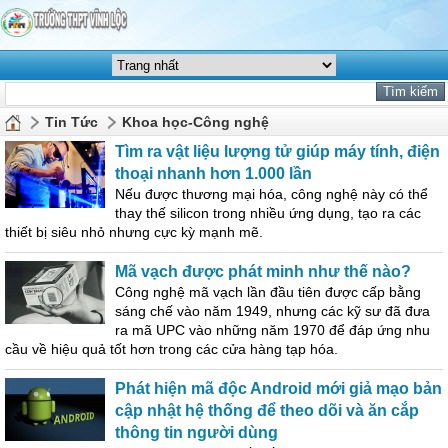
Tin Tức
Khoa học-Công nghệ
Tìm ra vật liệu lượng tử giúp máy tính, điện
thoại nhanh hơn 1.000 lần
Nếu được thương mại hóa, công nghệ này có thể
thay thế silicon trong nhiều ứng dụng, tạo ra các
thiết bị siêu nhỏ nhưng cực kỳ mạnh mẽ.
Mã vạch được phát minh như thế nào?
Công nghệ mã vạch lần đầu tiên được cấp bằng
sáng chế vào năm 1949, nhưng các kỹ sư đã đưa
ra mã UPC vào những năm 1970 để đáp ứng nhu
cầu về hiệu quả tốt hơn trong các cửa hàng tạp hóa.
Phát hiện mã độc Android mới giả mạo bản
cập nhật hệ thống để theo dõi và ăn cắp
thông tin người dùng