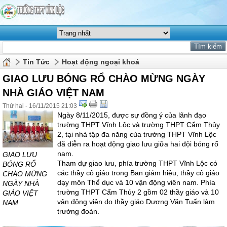
Tin Tức
Hoạt động ngoại khoá
GIAO LƯU BÓNG RỔ CHÀO MỪNG NGÀY
NHÀ GIÁO VIỆT NAM
Thứ hai - 16/11/2015 21:03
Ngày 8/11/2015, được sự đồng ý của lãnh đạo
trường THPT Vĩnh Lộc và trường THPT Cẩm Thủy
2, tại nhà tập đa năng của trường THPT Vĩnh Lộc
đã diễn ra hoạt động giao lưu giữa hai đội bóng rổ
nam.
GIAO LƯU
Tham dự giao lưu, phía trường THPT Vĩnh Lộc có
BÓNG RỔ
các thầy cô giáo trong Ban giám hiệu, thầy cô giáo
CHÀO MỪNG
dạy môn Thể dục và 10 vận động viên nam. Phía
NGÀY NHÀ
trường THPT Cẩm Thủy 2 gồm 02 thầy giáo và 10
GIÁO VIỆT
vận động viên do thầy giáo Dương Văn Tuấn làm
NAM
trưởng đoàn.