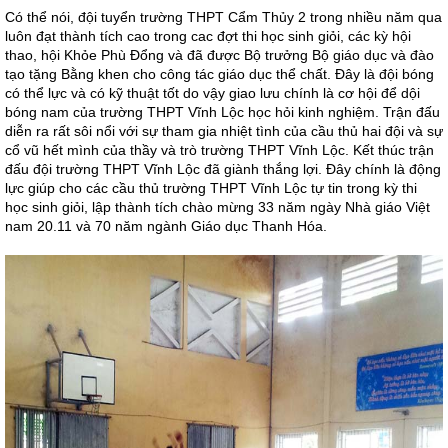
Có thể nói, đội tuyển trường THPT Cẩm Thủy 2 trong nhiều năm qua
luôn đạt thành tích cao trong cac đợt thi học sinh giỏi, các kỳ hội
thao, hội Khỏe Phù Đổng và đã được Bộ trưởng Bộ giáo dục và đào
tạo tặng Bằng khen cho công tác giáo dục thể chất. Đây là đội bóng
có thể lực và có kỹ thuật tốt do vậy giao lưu chính là cơ hội để dội
bóng nam của trường THPT Vĩnh Lộc học hỏi kinh nghiệm. Trận đấu
diễn ra rất sôi nổi với sự tham gia nhiệt tình của cầu thủ hai đội và sự
cổ vũ hết mình của thầy và trò trường THPT Vĩnh Lộc. Kết thúc trận
đấu đội trường THPT Vĩnh Lộc đã giành thắng lợi. Đây chính là động
lực giúp cho các cầu thủ trường THPT Vĩnh Lộc tự tin trong kỳ thi
học sinh giỏi, lập thành tích chào mừng 33 năm ngày Nhà giáo Việt
nam 20.11 và 70 năm ngành Giáo dục Thanh Hóa.