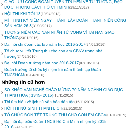
GIAO LƯU CÔNG ĐOÀN TUYÊN TRUYỀN VỀ TƯ TƯỞNG, ĐẠO
DỨC, PHONG CÁCH HỒ CHÍ MINH
(29/11/2017)
HỘI THI KHI TÔI 18
(10/04/2018)
MÍT TINH KỶ NIỆM NGÀY THÀNH LẬP ĐOÀN THANH NIÊN CỘNG
SẢN HCM 26.3
(31/03/2017)
TƯỞNG NIỆM CÁC NẠN NHÂN TỬ VONG VÌ TAI NẠN GIAO
THÔNG
(23/11/2016)
Đại hội chi đoàn các lớp năm học 2016-2017
(24/09/2016)
Tổ chức vui tết Trung thu cho con em CBNV trong nhà
trường
(24/09/2016)
Đại hội Đoàn trường năm học 2016-2017
(07/10/2016)
Đoàn trường tổ chức kỷ niệm 85 năm thành lập Đoàn
TNCSHCM
(10/04/2016)
Những tin cũ hơn
SƠ KHẢO VĂN NGHỆ CHÀO MỪNG 70 NĂM NGÀNH GIÁO DỤC
THANH HÓA ( 1945- 2015)
(15/11/2015)
Thi tìm hiểu về lịch sử văn hóa dân tộc
(15/11/2015)
HỘI THI NỮ SINH THANH LỊCH
(22/10/2015)
TỔ CHỨC ĐÓN TẾT TRUNG THU CHO CON EM CBGV
(01/10/2015)
Đại hội đại biểu Đoàn TNCS Hồ Chí Minh nhiệm kỳ 2015-
2016
(24/09/2015)