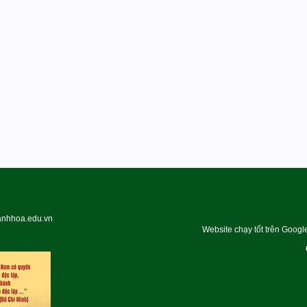
hanhhoa.edu.vn
Website chạy tốt trên Googl