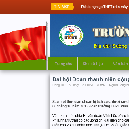
TIN MỚI
Thi tốt nghiệp THPT trên máy tính: Thế hệ họ
Trang chủ
Kho dữ liệu
Văn bản
Đại hội Đoàn thanh niên cộn
Đăng lúc: Chủ nhật - 20/10/2013 08:49 - Người đăng bà
Sau một thời gian chuẩn bị tích cực, dưới sự 
06 tháng 10 năm 2013 đoàn trường THPT Vĩnh L
Về dự đại hội, phía Huyện đoàn Vĩnh Lộc có sự 
Phía nhà trường có các đồng chí đại diện cho cấ
diện cho 23 chi đoàn học sinh ,01 chi đoàn giáo