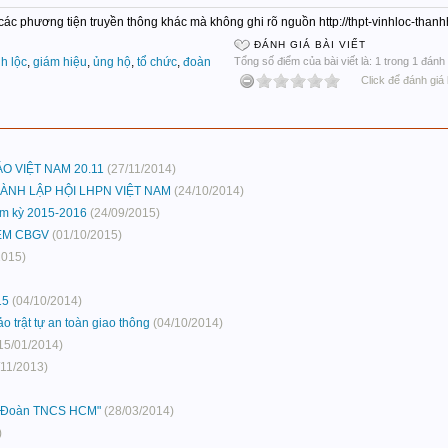
c các phương tiện truyền thông khác mà không ghi rõ nguồn http://thpt-vinhloc-tha
ĐÁNH GIÁ BÀI VIẾT
nh lộc
,
giám hiệu
,
ủng hộ
,
tổ chức
,
đoàn
Tổng số điểm của bài viết là: 1 trong 1 đánh 
Click để đánh giá 
O VIỆT NAM 20.11
(27/11/2014)
NH LẬP HỘI LHPN VIỆT NAM
(24/10/2014)
ệm kỳ 2015-2016
(24/09/2015)
EM CBGV
(01/10/2015)
2015)
15
(04/10/2014)
o trật tự an toàn giao thông
(04/10/2014)
15/01/2014)
/11/2013)
ập Đoàn TNCS HCM"
(28/03/2014)
)