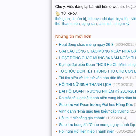
Chú ý: Việc đăng lại bài viết trên ở website hoặ
TỪ KHÓA:
thời gian
,
chuẩn bị
,
tích cực
,
chỉ đạo
,
trực tiếp
,
vĩ
thể
,
thanh niên
,
cộng sản
,
chí minh
,
nhiệm kỳ
Những tin mới hơn
Hoạt động chào mừng ngày 26-3
(03/04/2015)
GIẢI CẦU LÔNG CHÀO MỪNG NGÀY NHÀ GIÁ
HOẠT ĐỘNG CHÀO MỪNG 84 NĂM NGÀY THÀ
Đại hội đại biểu Đoàn TNCS Hồ Chí Minh nhi
TỔ CHỨC ĐÓN TẾT TRUNG THU CHO CON 
Thi tìm hiểu về lịch sử văn hóa dân tộc
(15/11/
HỘI THI NỮ SINH THANH LỊCH
(22/10/2015)
ĐẠI HỘI ĐOÀN TRƯỜNG NHIỆM KỲ 2014-20
Ra mắt câu lạc bộ thanh niên xung kích đảm bả
Giao lưu với Đoàn trường Đại học Hồng Đức
(
Vinh danh "Nhà giáo tiêu biểu" cấp trường
(21
Hội thi “ Nữ công gia chánh”
(19/03/2014)
Giao lưu bóng đá "Chào mừng ngày thành l
Hội nghị Hội liên hiệp Thanh niên
(08/05/2014