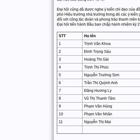
Đại hội cũng đã được nghe ý kiến chỉ đạo của đồ
phó Hiệu trường nhà trường trong đó các ý kiến
đối với công tác đoàn và phong trào thanh niên
Đại hội tiến hành Bầu ban chấp hành nhiệm kỳ 
STT
Họ tên
1
Trịnh Văn Khoa
2
Đinh Trọng Sáu
3
Hoàng Thị Gái
4
Trịnh Thị Phúc
5
Nguyễn Trường Sơn
6
Trần Thị Quỳnh Anh
7
Đặng Hương Ly
8
Vũ Thị Thanh Tâm
9
Phạm Văn Hùng
10
Phạm Văn Nhân
11
Nguyễn Thị Mai