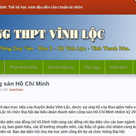
c sinh đầu tiên cần chuẩn bị những gì?
Thời khóa biểu
Đề thi-đáp án
Học tập
Diễn đàn
g sản Hồ Chí Minh
i viết:
tuanhoan
chỉ đạo trực tiếp của Huyện đoàn Vĩnh Lộc, được sự ủng hộ của Ban giám hiệu 
ộc tổ chức Đại hội đại biểu đoàn thanh niên cộng sản Hồ Chí Minh nhiệm kỳ 2
hiện diện của đồng chí Vũ Đình Việt cùng các đồng chí đại diện cho các ban ngàn
p ủy, ban giám hiệu, các tổ trưởng chuyên môn, các thầy cô giáo chủ nhiệm cùng to
 viên và Ban đại diện hội cha mẹ học sinh cũng tới dự và chúc mừng Đại hội.