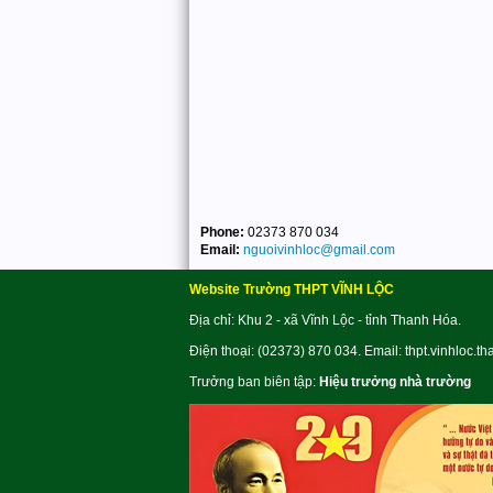
Phone:
02373 870 034
Email:
nguoivinhloc@gmail.com
Website Trường THPT VĨNH LỘC
Địa chỉ: Khu 2 - xã Vĩnh Lộc - tỉnh Thanh Hóa.
Điện thoại: (02373) 870 034. Email: thpt.vinhloc.t
Trưởng ban biên tập:
Hiệu trưởng nhà trường