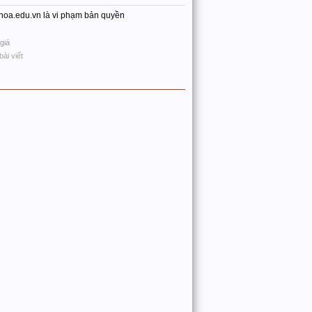
nhhoa.edu.vn là vi phạm bản quyền
giá
bài viết