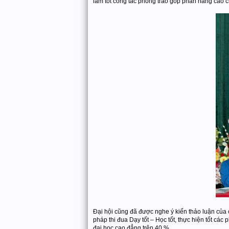
làm tốt công tác phong trào góp phần nâng cao 
Đại hội cũng đã được nghe ý kiến thảo luận của c
pháp thi đua Dạy tốt – Học tốt, thực hiện tốt các
đại học cao đẳng trên 40 %.