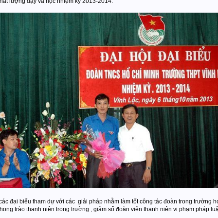
chất lượng dạy và học nhiệm kỳ 2013-2014.
ác đại biểu tham dự với các giải pháp nhằm làm tốt công tác đoàn trong trường họ
 phong trào thanh niên trong trường , giảm số đoàn viên thanh niên vi phạm pháp luật