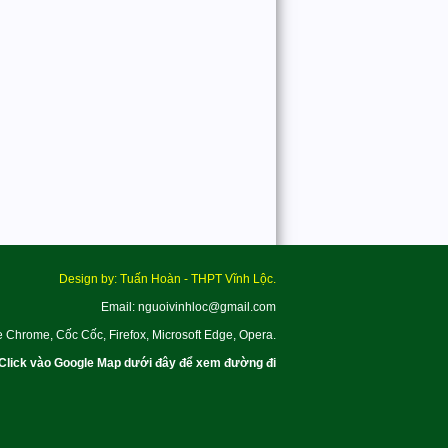
Design by: Tuấn Hoàn - THPT Vĩnh Lộc.
Email: nguoivinhloc@gmail.com
e Chrome, Cốc Cốc, Firefox, Microsoft Edge, Opera.
Click vào Google Map dưới đây để xem đường đi