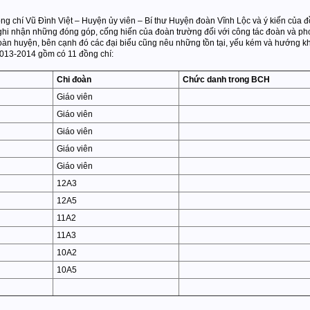
ng chí Vũ Đình Việt – Huyện ủy viên – Bí thư Huyện đoàn Vĩnh Lộc và ý kiến của 
 ghi nhận những đóng góp, cống hiến của đoàn trường đối với công tác đoàn và ph
 toàn huyện, bên cạnh đó các đại biểu cũng nêu những tồn tại, yếu kém và hướng 
2013-2014 gồm có 11 đồng chí:
Chi đoàn
Chức danh trong BCH
Giáo viên
Giáo viên
Giáo viên
Giáo viên
Giáo viên
12A3
12A5
11A2
11A3
10A2
10A5