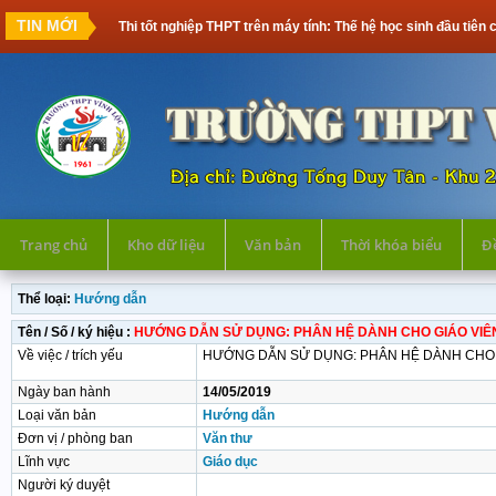
TIN MỚI
Thi tốt nghiệp THPT trên máy tính: Thế hệ học sinh đầu tiên cần ch
Trang chủ
Kho dữ liệu
Văn bản
Thời khóa biểu
Đề
Thể loại:
Hướng dẫn
Tên / Số / ký hiệu :
HƯỚNG DẪN SỬ DỤNG: PHÂN HỆ DÀNH CHO GIÁO VIÊ
Về việc / trích yếu
HƯỚNG DẪN SỬ DỤNG: PHÂN HỆ DÀNH CHO G
Ngày ban hành
14/05/2019
Loại văn bản
Hướng dẫn
Đơn vị / phòng ban
Văn thư
Lĩnh vực
Giáo dục
Người ký duyệt