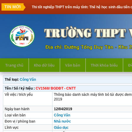
TIN MỚI
Thi tốt nghiệp THPT trên máy tính: Thế hệ học sinh đầu tiên cầ
Trang chủ
Kho dữ liệu
Văn bản
Thời khóa biểu
Đề
Thể loại:
Công Văn
Tên / Số / ký hiệu :
CV1568/ BGDĐT - CNTT
Về việc / trích yếu
Thông báo danh sách máy tính bỏ túi được đe
2019
Ngày ban hành
12/04/2019
Loại văn bản
Công Văn
Đơn vị / phòng ban
Nhà nước
Lĩnh vực
Giáo dục