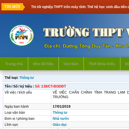
TIN MỚI
Thi tốt nghiệp THPT trên máy tính: Thế hệ học sinh đầu tiên cần
Trang chủ
Kho dữ liệu
Văn bản
Thời khóa biểu
Đề
Thể loại:
Thông tư
Tên / Số / ký hiệu :
Số: 138/CT-BGDĐT
Về việc / trích yếu
VỀ VIỆC CHẤN CHỈNH TÌNH TRẠNG LẠM 
TRƯỜNG
Ngày ban hành
17/01/2019
Loại văn bản
Thông tư
Đơn vị / phòng ban
Nhà nước
Lĩnh vực
Giáo dục