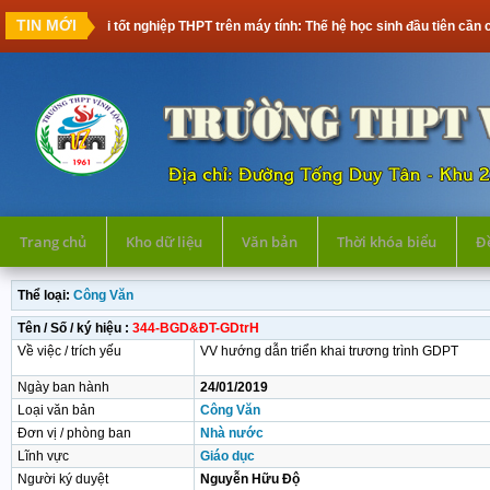
TIN MỚI
Thi tốt nghiệp THPT trên máy tính: Thế hệ học sinh đầu tiên cần chuẩn 
Trang chủ
Kho dữ liệu
Văn bản
Thời khóa biểu
Đề
Thể loại:
Công Văn
Tên / Số / ký hiệu :
344-BGD&ĐT-GDtrH
Về việc / trích yếu
VV hướng dẫn triển khai trương trình GDPT
Ngày ban hành
24/01/2019
Loại văn bản
Công Văn
Đơn vị / phòng ban
Nhà nước
Lĩnh vực
Giáo dục
Người ký duyệt
Nguyễn Hữu Độ