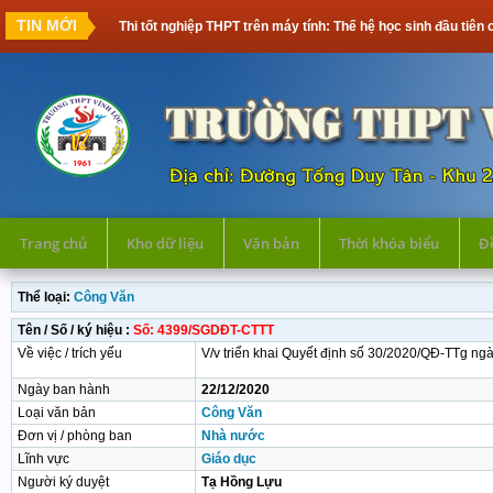
TIN MỚI
Thi tốt nghiệp THPT trên máy tính: Thế hệ học sinh đầu tiên cần 
Trang chủ
Kho dữ liệu
Văn bản
Thời khóa biểu
Đề
Thể loại:
Công Văn
Tên / Số / ký hiệu :
Số: 4399/SGDĐT-CTTT
Về việc / trích yếu
V/v triển khai Quyết định số 30/2020/QĐ-TTg ng
Ngày ban hành
22/12/2020
Loại văn bản
Công Văn
Đơn vị / phòng ban
Nhà nước
Lĩnh vực
Giáo dục
Người ký duyệt
Tạ Hồng Lựu