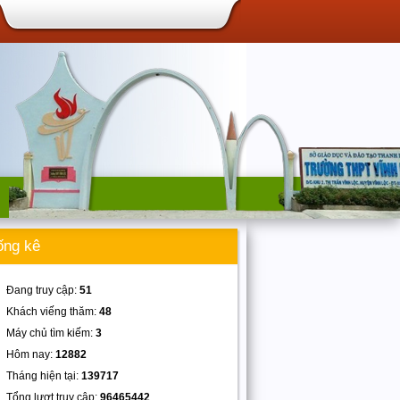
ống kê
Đang truy cập:
51
Khách viếng thăm:
48
Máy chủ tìm kiếm:
3
Hôm nay:
12882
Tháng hiện tại:
139717
Tổng lượt truy cập:
96465442