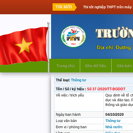
TIN MỚI
Thi tốt nghiệp THPT trên máy 
Trang chủ
Kho dữ liệu
Văn bản
Thể loại:
Thông tư
Tên / Số / ký hiệu :
Số 37 /2020/TT-BGDDT
Về việc / trích yếu
Quy định về tổ c
dục và đào tạo,
thông và giáo du
Ngày ban hành
04/10/2020
Loại văn bản
Thông tư
Đơn vị / phòng ban
Nhà nước