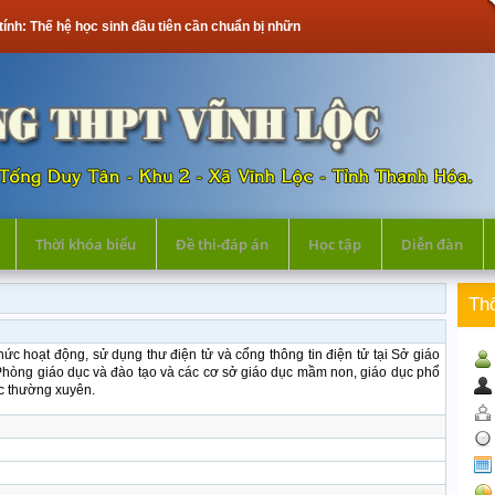
tính: Thế hệ học sinh đầu tiên cần chuẩn bị những gì?
Thời khóa biểu
Đề thi-đáp án
Học tập
Diễn đàn
Th
hức hoạt động, sử dụng thư điện tử và cổng thông tin điện tử tại Sở giáo
 Phòng giáo dục và đào tạo và các cơ sở giáo dục mầm non, giáo dục phổ
̣c thường xuyên.